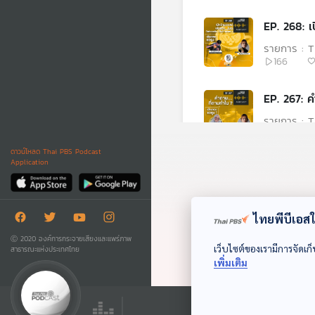
EP. 268: เ
รายการ : T
166
EP. 267: ค
รายการ : T
21
ดาวน์โหลด Thai PBS Podcast
Application
EP. 265: 
รายการ : T
29
ไทยพีบีเอสใช
Ⓒ 2020 องค์การกระจายเสียงและแพร่ภาพ
เว็บไซต์ของเรามีการจัดเก็
สาธารณะแห่งประเทศไทย
เพิ่มเติม