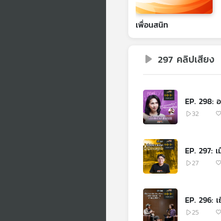
เพื่อนสนิท
297 คลิปเสียง
EP. 298: อ
32
EP. 297: เม
27
EP. 296: เ
25