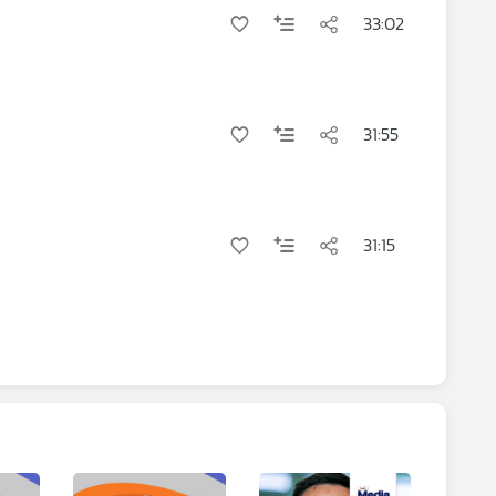
33:02
31:55
31:15