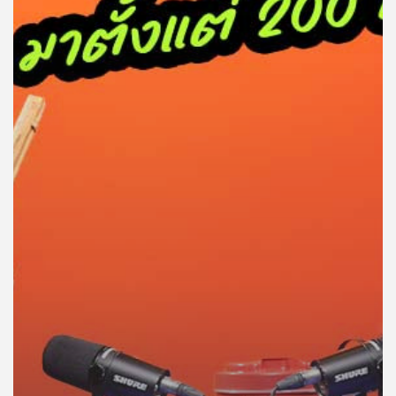
คุณ
เพลง
บทความ
ข่าว
และ
กิจกรรม
เกี่ยว
กับ
เรา