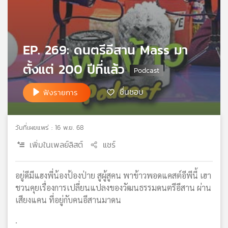
เครือ
ข่าย
วิทยุ
ไทย
EP. 269: ดนตรีอีสาน Mass มา
พี
ตั้งแต่ 200 ปีที่แล้ว
บี
เอส
ชื่นชอบ
ฟังรายการ
แผนที่
วิทยุ
วันที่เผยแพร่ : 16 พ.ย. 68
เครือ
เพิ่มในเพลย์ลิสต์
แชร์
ข่าย
อยู่ดีมีแฮงพี่น้องป้องป่าย สูผู้สูคน พาข้าวพอดแคสต์อีพีนี้ เฮา
ชวนคุยเรื่องการเปลี่ยนแปลงของวัฒนธรรมดนตรีอีสาน ผ่าน
เสียงแคน ที่อยู่กับคนอีสานมาดน
.