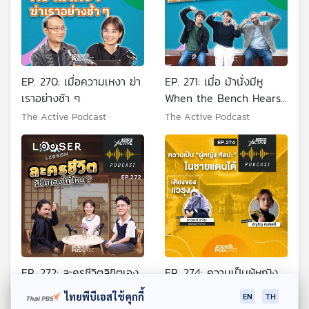
EP. 270: เมื่อความเหงา ฆ่า
EP. 271: เมื่อ ม้านั่งมีหู
เราอย่างช้า ๆ
When the Bench Hears
(2025)
The Active Podcast
The Active Podcast
EP. 272: ละครชีวิตลิขิตเอง
EP. 274: ความเป็นผู้หญิง
ได้ไหม
ศิลปะ ในชายแดนใต้
ไทยพีบีเอสใช้คุกกี้
EN
TH
The Active Podcast
The Active Podcast