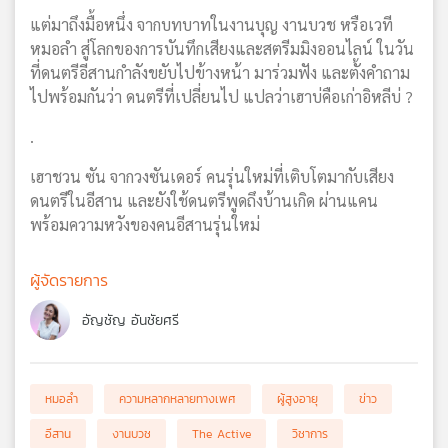
แต่มาถึงมื้อหนึ่ง จากบทบาทในงานบุญ งานบวช หรือเวที
หมอลำ สู่โลกของการบันทึกเสียงและสตรีมมิงออนไลน์ ในวัน
ที่ดนตรีอีสานกำลังขยับไปข้างหน้า มาร่วมฟัง และตั้งคำถาม
ไปพร้อมกันว่า ดนตรีที่เปลี่ยนไป แปลว่าเฮาบ่คือเก่าอิหลีบ่ ?
.
เฮาชวน ซัน จากวงซันเดอร์ คนรุ่นใหม่ที่เติบโตมากับเสียง
ดนตรีในอีสาน และยังใช้ดนตรีพูดถึงบ้านเกิด ผ่านแคน
พร้อมความหวังของคนอีสานรุ่นใหม่
ผู้จัดรายการ
อัญชัญ อันชัยศรี
หมอลำ
ความหลากหลายทางเพศ
ผู้สูงอายุ
ข่าว
อีสาน
งานบวช
The Active
วิชาการ