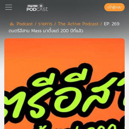
เข้าสู่ระบบ
Podcast /
รายการ /
The Active Podcast /
EP. 269:
ดนตรีอีสาน Mass มาตั้งแต่ 200 ปีที่แล้ว
Podcast
เพล
ย์
ลิ
สต์
แนะนำ
เพล
ย์
ลิ
สต์
ของ