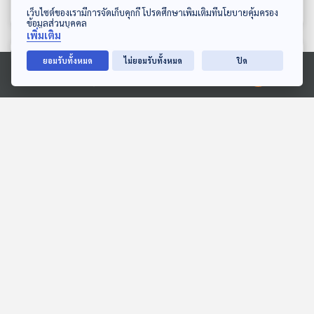
ดาวน์โหลด Thai PBS Podcast Application
เว็บไซต์ของเรามีการจัดเก็บคุกกี้ โปรดศึกษาเพิ่มเติมที่นโยบายคุ้มครอง
ข้อมูลส่วนบุคคล
เพิ่มเติม
ตอนที่เกี่ยวข้อง
ยอมรับทั้งหมด
ไม่ยอมรับทั้งหมด
ปิด
Ⓒ 2020 องค์การกระจายเสียงและแพร่ภาพสาธารณะแห่งประเทศไทย
EP. 270: อนุทินแถลง
EP. 112: สมมุติว่า! | เลือกตั้ง
นโยบายต่อรัฐสภา | วิกฤต
ใหม่ !!
พลังงานสู่วิกฤตเศรษฐกิจ |
คุยให้คิด
สมมุติว่า
ดราม่า "ศุภจี"