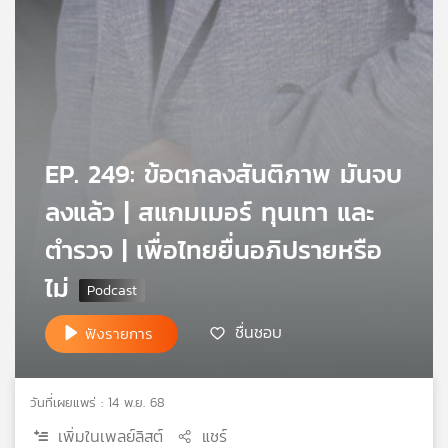
เครือ
ข่าย
วิทยุ
ไทย
พี
บี
เอส
EP. 249: ข้อตกลงสันติภาพ มันจบ
ลงแล้ว | สแกมเมอร์ ทุนเทา และ
แผนที่
ตำรวจ | เพื่อไทยยื่นอภิปรายหรือ
วิทยุ
เครือ
ไม่
ข่าย
ชื่นชอบ
ฟังรายการ
วันที่เผยแพร่ : 14 พ.ย. 68
เพิ่มในเพลย์ลิสต์
แชร์