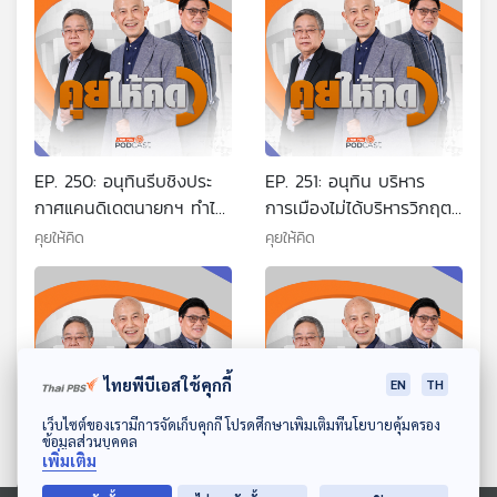
EP. 250: อนุทินรีบชิงประ
EP. 251: อนุทิน บริหาร
กาศแคนดิเดตนายกฯ ทำไม
การเมืองไม่ได้บริหารวิกฤต |
| จับอาการเอกนิติ-ศุภจี |
จุดอ่อนนายกฯ อนุทิน |
คุยให้คิด
คุยให้คิด
ทยอยขึ้น VAT 10% เริ่ม 70
ภราดรปิดไมค์หนีสื่อถาม
ไทยพีบีเอสใช้คุกกี้
EN
TH
ดาวน์โหลด Thai PBS Podcast Application
เว็บไซต์ของเรามีการจัดเก็บคุกกี้ โปรดศึกษาเพิ่มเติมที่นโยบายคุ้มครอง
ข้อมูลส่วนบุคคล
เพิ่มเติม
EP. 252: ใครปล่อยภาพหลุด
EP. 253: อนุทินชิงยุบสภา |