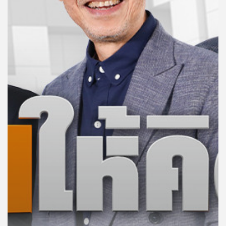
คุณ
เพลง
บทความ
ข่าว
และ
กิจกรรม
เกี่ยว
กับ
เรา