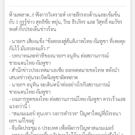
ห้ามพลาด..!! ฟังการวิเคราะห์ เจาะลึกรอบด้านและเข้มข้น
กับ 3 กูรูรู้ข่าว สุทธิชัย หยุ่น, วีระ ธีรภัทร และ วิสุทธิ์ คมวัชร
พงศ์ กับประเด็นข่าวร้อน
- นายกฯ เสียงแข็ง "ข้อตกลงสู่สันติภาพไทย-กัมพูชา ที่เคยคุย
กันไว้ มันจบลงแล้ว !"
- บทบาทและท่าทีของนายกฯ อนุทิน ต่อสถานการณ์
ชายแดนไทย-กัมพูชา
- สำนักข่าวประเทศมาเลเซีย ออกจดหมายขอโทษ หลังนำ
เสนอข่าวทุ่นระเบิดกัมพูชาผิดพลาด
- นายกฯ อนุทิน จะเดินหน้าต่ออย่างไรกับสถานการณ์
ชายแดนไทย-กัมพูชา
- เกมการทูตของไทย ต่อสถานการณ์ไทย-กัมพูชา ควรเร็วและ
แรงกว่านี้ !
- "สแกมเมอร์-ทุนเทา-วงการตำรวจ" ปัญหาใหญ่ที่ยังรอนา
ยกฯ แก้ไขอยู่
- จีนจัดประชุม 6 ประเทศ เพื่อจัดการปัญหาสแกมเมอร์