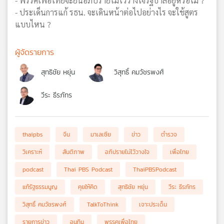
- พรรคเพื่อไทยจะยื่นอภิปรายไม่ไว้วางใจรัฐบาลอยู่หรือไม่ ?
- ประเด็นการแก้ รธน. จะเดินหน้าต่อไปอย่างไร จะใช้สูตร
แบบไหน ?
ผู้จัดรายการ
สุทธิชัย หยุ่น
วิสุทธิ์ คมวัชรพงศ์
วีระ ธีรภัทร
thaipbs
จีน
มาเลเซีย
ข่าว
ตำรวจ
วิเคราะห์
สันติภาพ
อภิปรายไม่ไว้วางใจ
เพื่อไทย
podcast
Thai PBS Podcast
ThaiPBSPodcast
แก้รัฐธรรมนูญ
คุยให้คิด
สุทธิชัย หยุ่น
วีระ ธีรภัทร
วิสุทธิ์ คมวัชรพงศ์
TalkToThink
เจาะประเด็น
รายการข่าว
อนุทิน
พรรคเพื่อไทย