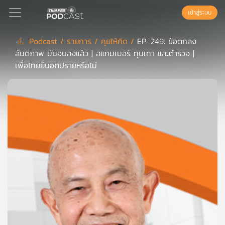
เข้าสู่ระบบ
Podcast /
รายการ /
คุยให้คิด /
EP. 249: ข้อตกลง
สันติภาพ มันจบลงแล้ว | สแกมเมอร์ ทุนเทา และตำรวจ |
Podcast
เพื่อไทยยื่นอภิปรายหรือไม่
เพล
ย์
ลิ
สต์
แนะนำ
เพล
ย์
ลิ
สต์
ของ