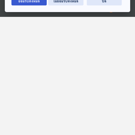
ยอมรับทั้งหมด
ไม่ยอมรับทั้งหมด
ปิด
อนุทิน-เบน สมิธ | คอนเน
ถอดความและสิ่งที่ตามมา
คชัน อาจสู่ คอร์รัปชัน | ท่า
หลังยุบสภา | ไทยกัมพูชาจะ
Ⓒ 2020 องค์การกระจายเสียงและแพร่ภาพสาธารณะแห่งประเทศไทย
คุยให้คิด
คุยให้คิด
ที่ฝ่ายค้านยื่นอภิปรายหรือไม่
เป็นสงครามตัวแทนไหม
ตอนที่เกี่ยวข้อง
EP. 15: Afterwork J-POP
EP. 750: มาตรการซื้อหนี้
จากภาครัฐ ช่วยลูกหนี้ตั้ง
Thai PBS Podcast Music
หลักได้จริงหรือ ?
Playlist
เศรษฐกิจติดบ้าน