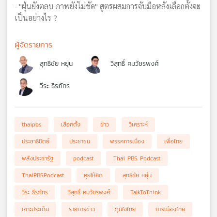
- "ฝุ่นยังตลบ ภาพยังไม่ชัด" สูตรผสมการจับมือหลังเลือกตั้งจะ
เป็นอย่างไร ?
ผู้จัดรายการ
สุทธิชัย หยุ่น
วิสุทธิ์ คมวัชรพงศ์
วีระ ธีรภัทร
thaipbs
เลือกตั้ง
ข่าว
วิเคราะห์
ประชาธิปัตย์
ประชาชน
พรรคการเมือง
เพื่อไทย
พลังประชารัฐ
podcast
Thai PBS Podcast
ThaiPBSPodcast
คุยให้คิด
สุทธิชัย หยุ่น
วีระ ธีรภัทร
วิสุทธิ์ คมวัชรพงศ์
TalkToThink
เจาะประเด็น
รายการข่าว
ภูมิใจไทย
การเมืองไทย