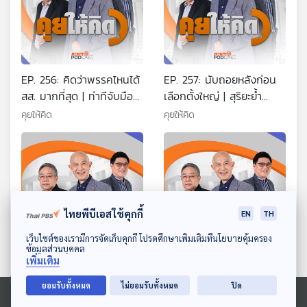
EP. 256: คิดว่าพรรคไหนได้
EP. 257: นับถอยหลังก่อน
สส. มากที่สุด | ท่าทีจับมือ
เลือกตั้งใหญ่ | สุริยะย้ำ
ไม่จับมือ และสูตรตั้งรัฐบาล
ทำให้หลานมันดู | การเมือง
คุยให้คิด
คุยให้คิด
| อยากเห็นประชันวิสัยทัศน์
ไทยเหมือนเดิมเศรษฐกิจไม่
ดีขึ้น
ไทยพีบีเอสใช้คุกกี้
EN
TH
ดาวน์โหลด Thai PBS Podcast Application
เว็บไซต์ของเรามีการจัดเก็บคุกกี้ โปรดศึกษาเพิ่มเติมที่นโยบายคุ้มครอง
ข้อมูลส่วนบุคคล
เพิ่มเติม
EP. 258: เครนถล่มกระทบ
EP. 259: ตรวจนโยบายหา
การเมือง | อิตาเลียนไทย
เสียงเกี่ยวกับงบแผ่นดิน|
ยอมรับทั้งหมด
ไม่ยอมรับทั้งหมด
ปิด
ทำไมมักได้งานรัฐ | เงื่อนไข
ยกภูมิใจไทยได้อันดับ 1 | เอา
คุยให้คิด
คุยให้คิด