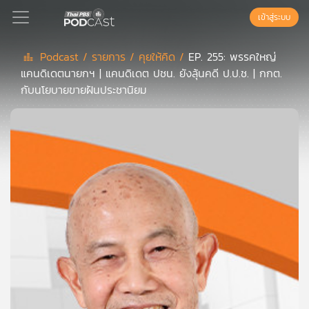
เข้าสู่ระบบ
Podcast /
รายการ /
คุยให้คิด /
EP. 255: พรรคใหญ่
แคนดิเดตนายกฯ | แคนดิเดต ปชน. ยังลุ้นคดี ป.ป.ช. | กกต.
Podcast
กับนโยบายขายฝันประชานิยม
เพล
ย์
ลิ
สต์
แนะนำ
เพล
ย์
ลิ
สต์
ของ