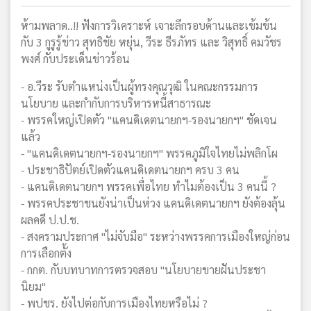
ห้ามพลาด..!! ฟังการวิเคราะห์ เจาะลึกรอบด้านและเข้มข้น
กับ 3 กูรูรู้ข่าว สุทธิชัย หยุ่น, วีระ ธีรภัทร และ วิสุทธิ์ คมวัชร
พงศ์ กับประเด็นข่าวร้อน
- อ.วีระ รับตำแหน่งเป็นผู้ทรงคุณวุฒิ ในคณะกรรมการ
นโยบาย และกำกับการบริหารหนี้สาธารณะ
- พรรคใหญ่เปิดตัว "แคนดิเดตนายกฯ-รองนายกฯ" ชัดเจน
แล้ว
- "แคนดิเดตนายกฯ-รองนายกฯ" พรรคภูมิใจไทยไม่พลิกโผ
- ประชาธิปัตย์เปิดตัวแคนดิเดตนายกฯ ครบ 3 คน
- แคนดิเดตนายกฯ พรรคเพื่อไทย ทำไมต้องเป็น 3 คนนี้ ?
- พรรคประชาชนยังน่าเป็นห่วง แคนดิเดตนายกฯ ยังต้องลุ้น
ผลคดี ป.ป.ช.
- สงครามประกาศ "ไม่จับมือ" ระหว่างพรรคการเมืองใหญ่ก่อน
การเลือกตั้ง
- กกต. กับบทบาทการตรวจสอบ "นโยบายขายฝันประชา
นิยม"
- พปชร. ยังไปต่อกับการเมืองไทยหรือไม่ ?