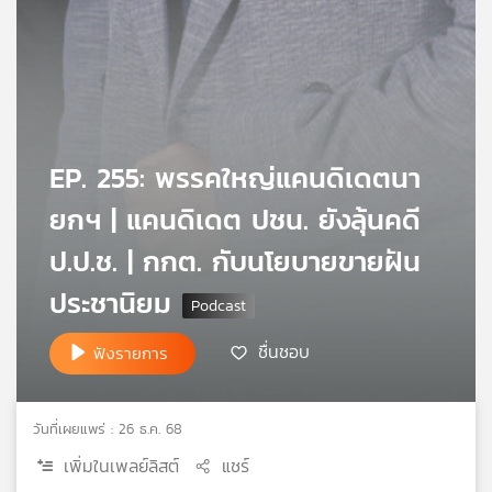
เครือ
ข่าย
วิทยุ
ไทย
พี
บี
EP. 255: พรรคใหญ่แคนดิเดตนา
เอส
ยกฯ | แคนดิเดต ปชน. ยังลุ้นคดี
แผนที่
ป.ป.ช. | กกต. กับนโยบายขายฝัน
วิทยุ
ประชานิยม
เครือ
ข่าย
ชื่นชอบ
ฟังรายการ
วันที่เผยแพร่ : 26 ธ.ค. 68
เพิ่มในเพลย์ลิสต์
แชร์