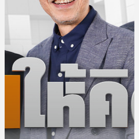
คุณ
เพลง
บทความ
ข่าว
และ
กิจกรรม
เกี่ยว
กับ
เรา