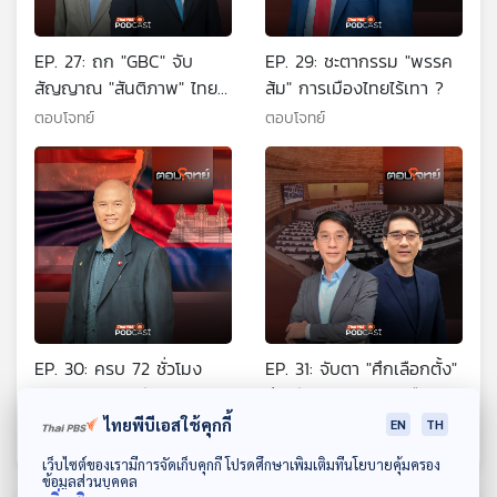
EP. 27: ถก "GBC" จับ
EP. 29: ชะตากรรม "พรรค
สัญญาณ "สันติภาพ" ไทย
ส้ม" การเมืองไทยไร้เทา ?
- กัมพูชา ?
ตอบโจทย์
ตอบโจทย์
EP. 30: ครบ 72 ชั่วโมง
EP. 31: จับตา "ศึกเลือกตั้ง"
"หยุดยิง" ไทย-กัมพูชา
อ่านสัญญาณ "การเมือง
"สัญญาณบวก" สันติภาพ ?
ไทย" 2569
ไทยพีบีเอสใช้คุกกี้
ตอบโจทย์
ตอบโจทย์
EN
TH
ดาวน์โหลด Thai PBS Podcast Application
เว็บไซต์ของเรามีการจัดเก็บคุกกี้ โปรดศึกษาเพิ่มเติมที่นโยบายคุ้มครอง
ข้อมูลส่วนบุคคล