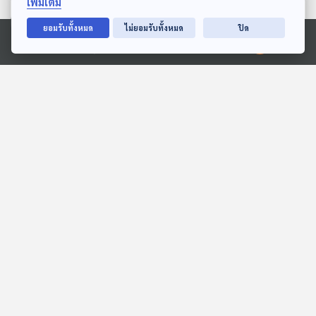
เพิ่มเติม
ตอนที่เกี่ยวข้อง
ยอมรับทั้งหมด
ไม่ยอมรับทั้งหมด
ปิด
Ⓒ 2020 องค์การกระจายเสียงและแพร่ภาพสาธารณะแห่งประเทศไทย
EP. 102: ค้นพบคุณค่าใน
เบื้องหลังความร่ำรวย "ชาติ
ฐานะ "คนตัวเล็ก" - ปั๊บ โป
อาหรับ-พ่อค้าน้ำมัน"
เตโต้
Made My Day วันนี้ดีที่สุด
Back To Basics