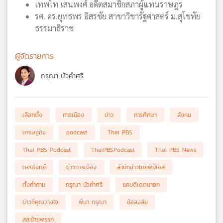
เทพไท เสนพงศ์ อดีตสมาชิกสภาผู้แทนราษฎร
รศ. ดร.ยุทธพร อิสรชัย สาขาวิชารัฐศาสตร์ ม.สุโขทัย
ธรรมาธิราช
ผู้จัดรายการ
กรุณา บัวคำศรี
เลือกตั้ง
การเมือง
ข่าว
การศึกษา
สังคม
เศรษฐกิจ
podcast
Thai PBS
Thai PBS Podcast
ThaiPBSPodcast
Thai PBS News
ตอบโจทย์
ข่าวการเมือง
สำนักข่าวไทยพีบีเอส
ตั้งคำถาม
กรุณา บัวคำศรี
แคนดิเดตนายก
ข่าวที่คุณวางใจ
พี่นา กรุณา
ข้อสงสัย
สส.ย้ายพรรค