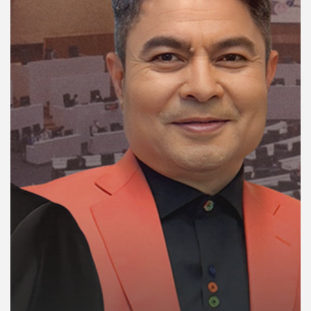
คุณ
เพลง
บทความ
ข่าว
และ
กิจกรรม
เกี่ยว
กับ
เรา