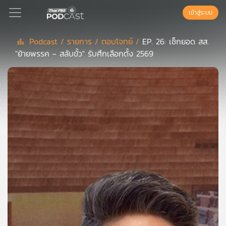
เข้าสู่ระบบ
Podcast /
รายการ /
ตอบโจทย์ /
EP. 26: เช็กยอด สส.
"ย้ายพรรค - สลับขั้ว" รับศึกเลือกตั้ง 2569
Podcast
เพล
ย์
ลิ
สต์
แนะนำ
เพล
ย์
ลิ
สต์
ของ