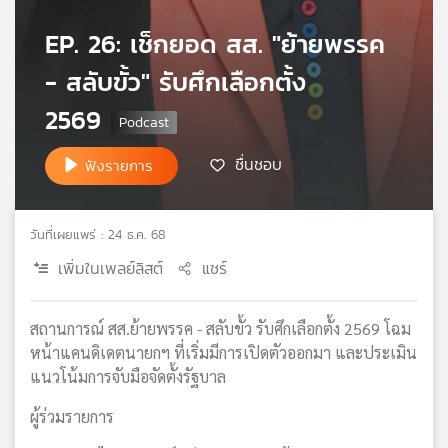
เครือ
EP. 26: เช็กยอด สส. "ย้ายพรรค
ข่าย
วิทยุ
- สลับขั้ว" รับศึกเลือกตั้ง
ไทย
พี
2569
บี
เอส
ชื่นชอบ
ฟังรายการ
แผนที่
วันที่เผยแพร่ : 24 ธ.ค. 68
วิทยุ
เพิ่มในเพลย์ลิสต์
แชร์
เครือ
ข่าย
สถานการณ์ สส.ย้ายพรรค - สลับขั้ว รับศึกเลือกตั้ง 2569 โฉม
หน้าแคนดิเดตนายกฯ ที่เริ่มมีการเปิดตัวออกมา และประเมิน
แนวโน้มการจับมือจัดตั้งรัฐบาล
ผู้ร่วมรายการ