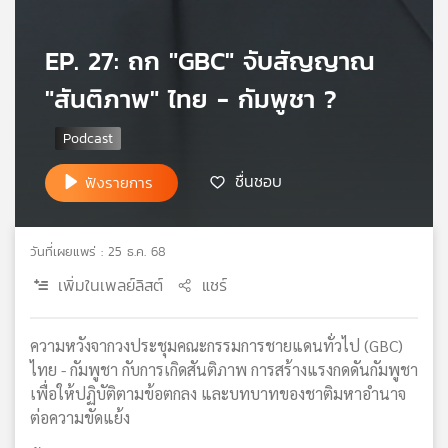
เครือ
ข่าย
EP. 27: ถก "GBC" จับสัญญาณ
วิทยุ
ไทย
"สันติภาพ" ไทย - กัมพูชา ?
พี
บี
เอส
ชื่นชอบ
ฟังรายการ
แผนที่
วิทยุ
วันที่เผยแพร่ : 25 ธ.ค. 68
เครือ
เพิ่มในเพลย์ลิสต์
แชร์
ข่าย
ความหวังจากวงประชุมคณะกรรมการชายแดนทั่วไป (GBC)
ไทย - กัมพูชา กับการเกิดสันติภาพ การสร้างแรงกดดันกัมพูชา
เพื่อให้ปฏิบัติตามข้อตกลง และบทบาทของชาติมหาอำนาจ
ต่อความขัดแย้ง