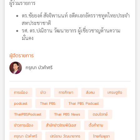
ผู้ร่วมรายการ
ดร.ชัยยงค์ สัจจิพานนท์ อดีตเอกอัครราชทูตไทยประจำ
สหประชาชาติ
รศ. ดร.ปณิธาน วัฒนายากร ผู้เชี่ยวชาญด้านความ
มั่นคง
ผู้จัดรายการ
กรุณา บัวคำศรี
การเมือง
ข่าว
การศึกษา
สังคม
เศรษฐกิจ
podcast
Thai PBS
Thai PBS Podcast
ThaiPBSPodcast
Thai PBS News
ตอบโจทย์
ข่าวการเมือง
สำนักข่าวไทยพีบีเอส
ตั้งคำถาม
กรุณา บัวคำศรี
ปณิธาน วัฒนายากร
ไทยกัมพูชา