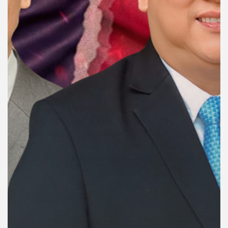
คุณ
เพลง
บทความ
ข่าว
และ
กิจกรรม
เกี่ยว
กับ
เรา