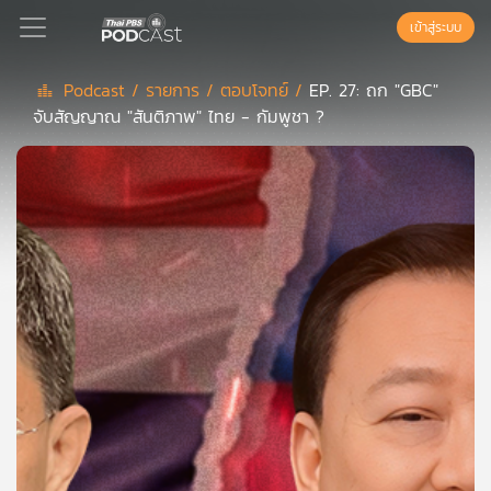
เข้าสู่ระบบ
Podcast /
รายการ /
ตอบโจทย์ /
EP. 27: ถก "GBC"
จับสัญญาณ "สันติภาพ" ไทย - กัมพูชา ?
Podcast
เพล
ย์
ลิ
สต์
แนะนำ
เพล
ย์
ลิ
สต์
ของ