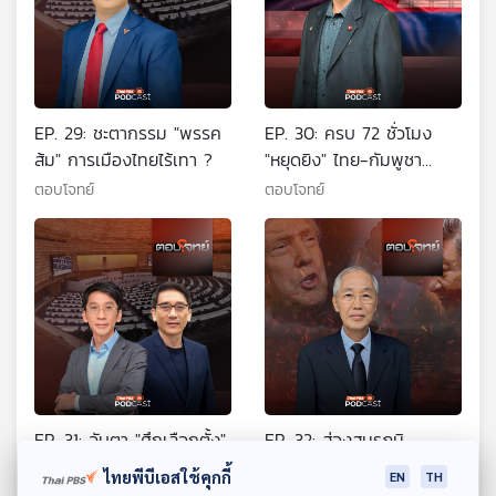
EP. 29: ชะตากรรม "พรรค
EP. 30: ครบ 72 ชั่วโมง
ส้ม" การเมืองไทยไร้เทา ?
"หยุดยิง" ไทย-กัมพูชา
"สัญญาณบวก" สันติภาพ ?
ตอบโจทย์
ตอบโจทย์
EP. 31: จับตา "ศึกเลือกตั้ง"
EP. 32: ส่องสมรภูมิ
อ่านสัญญาณ "การเมือง
"การเมืองโลก" ปี 2026
ไทยพีบีเอสใช้คุกกี้
EN
TH
ไทย" 2569
เกมมหาอำนาจ ?