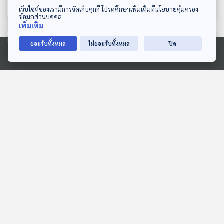
ตอบโจทย์
ตอบโจทย์
ดาวน์โหลด Thai PBS Podcast Application
เว็บไซต์ของเรามีการจัดเก็บคุกกี้ โปรดศึกษาเพิ่มเติมที่นโยบายคุ้มครอง
ข้อมูลส่วนบุคคล
เพิ่มเติม
ตอนที่เกี่ยวข้อง
ยอมรับทั้งหมด
ไม่ยอมรับทั้งหมด
ปิด
Ⓒ 2020 องค์การกระจายเสียงและแพร่ภาพสาธารณะแห่งประเทศไทย
EP. 5: ทุกการดำเนินชีวิตคือ
Sci & Tech Movie | ถ้า
การ “เจริญสติ”
โลกไร้จักรกล AI เหมือนใน
Dune จะเกิดอะไรขึ้น ?
PHRA TALKs Podcast
Sci & Tech Movie