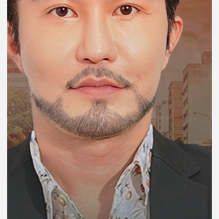
คุณ
เพลง
บทความ
ข่าว
และ
กิจกรรม
เกี่ยว
กับ
เรา