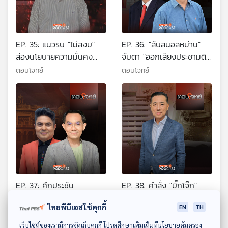
EP. 35: แนวรบ "ไม่สงบ"
EP. 36: "สับสนอลหม่าน"
ส่องนโยบายความมั่นคง
จับตา "ออกเสียงประชามติ"
"ไทย - กัมพูชา" ?
แก้รัฐธรรมนูญ
ตอบโจทย์
ตอบโจทย์
EP. 37: ศึกประชัน
EP. 38: คำสั่ง "บิ๊กโจ๊ก"
"รัฐมนตรีคนนอก" หมัดเด็ด
ออกจากราชการไว้ก่อน
ไทยพีบีเอสใช้คุกกี้
EN
TH
เลือกตั้ง 2569 ?
"ชอบด้วยกฎหมาย"
ตอบโจทย์
ตอบโจทย์
ดาวน์โหลด Thai PBS Podcast Application
เว็บไซต์ของเรามีการจัดเก็บคุกกี้ โปรดศึกษาเพิ่มเติมที่นโยบายคุ้มครอง