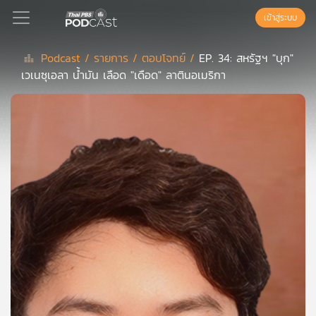
เข้าสู่ระบบ
Podcast /
รายการ /
ตอบโจทย์ /
EP. 34: สหรัฐฯ "บุก"
เวเนซุเอลา น้ำมัน เลือด "เดือด" ลาตินอเมริกา
Podcast
เพล
ย์
ลิ
สต์
แนะนำ
เพล
ย์
ลิ
สต์
ของ