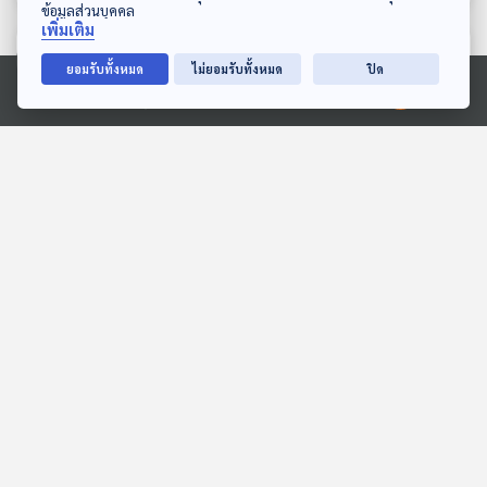
ข้อมูลส่วนบุคคล
เพิ่มเติม
ตอนที่เกี่ยวข้อง
ยอมรับทั้งหมด
ไม่ยอมรับทั้งหมด
ปิด
Ⓒ 2020 องค์การกระจายเสียงและแพร่ภาพสาธารณะแห่งประเทศไทย
EP. 239: อนุทิน นายกฯ คน
EP. 718: สินค้าไทยกระทบ
ที่ 32 | ทักษิณจะกลับมาฟัง
แค่ไหนจากสงครามการค้า
คำตัดสินหรือไม่ | เพื่อไทย
สหรัฐฯ
คุยให้คิด
เศรษฐกิจติดบ้าน
ในวันที่ไพ่หมดมือ