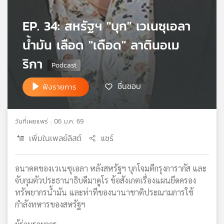
เครือ
ข่าย
EP. 34: สหรัฐฯ "บุก" เวเนซุเอลา
วิทยุ
น้ำมัน เลือด "เดือด" ลาตินอเม
ไทย
พี
ริกา
บี
เอส
ชื่นชอบ
ฟังรายการ
แผนที่
วันที่เผยแพร่ : 06 ม.ค. 69
วิทยุ
เครือ
เพิ่มในเพลย์ลิสต์
แชร์
ข่าย
อนาคตของเวเนซุเอลา หลังสหรัฐฯ บุกโจมตีกรุงการากัส และ
จับกุมตัวประธานาธิบดีมาดูโร ข้อสังเกตเรื่องแผนยึดครอง
ทรัพยากรน้ำมัน และท่าทีของนานาชาติประณามการใช้
กำลังทหารของสหรัฐฯ