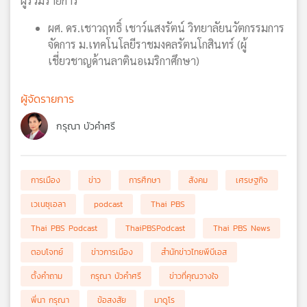
ผู้ร่วมรายการ
ผศ. ดร.เชาวฤทธิ์ เชาว์แสงรัตน์ วิทยาลัยนวัตกรรมการ
จัดการ ม.เทคโนโลยีราชมงคลรัตนโกสินทร์ (ผู้
เชี่ยวชาญด้านลาตินอเมริกาศึกษา)
ผู้จัดรายการ
กรุณา บัวคำศรี
การเมือง
ข่าว
การศึกษา
สังคม
เศรษฐกิจ
เวเนซุเอลา
podcast
Thai PBS
Thai PBS Podcast
ThaiPBSPodcast
Thai PBS News
ตอบโจทย์
ข่าวการเมือง
สำนักข่าวไทยพีบีเอส
ตั้งคำถาม
กรุณา บัวคำศรี
ข่าวที่คุณวางใจ
พี่นา กรุณา
ข้อสงสัย
มาดูโร