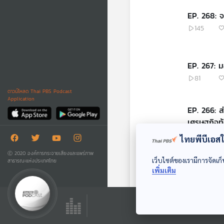
EP. 268: 
145
EP. 267: ม
81
ดาวน์โหลด Thai PBS Podcast
Application
EP. 266: ส่
เศรษฐกิจท้
70
ไทยพีบีเอสใช
Ⓒ 2020 องค์การกระจายเสียงและแพร่ภาพ
เว็บไซต์ของเรามีการจัดเก็
สาธารณะแห่งประเทศไทย
EP. 265: ผู
เพิ่มเติม
99