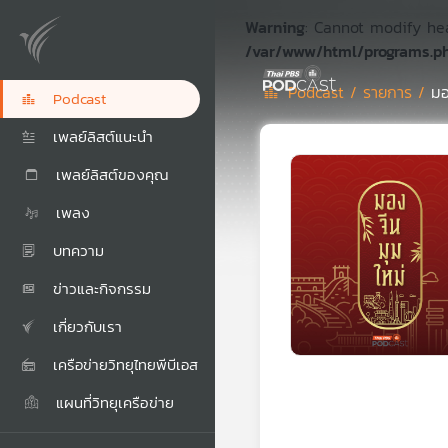
Warning
: Cannot modify he
/var/www/html/programs.p
Podcast /
รายการ /
มอ
Podcast
เพลย์ลิสต์แนะนำ
เพลย์ลิสต์ของคุณ
เพลง
บทความ
ข่าวและกิจกรรม
เกี่ยวกับเรา
เครือข่ายวิทยุไทยพีบีเอส
แผนที่วิทยุเครือข่าย