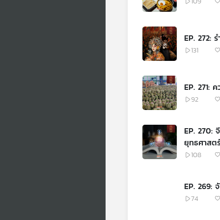
109
EP. 272: ร
131
EP. 271: ค
92
EP. 270: จีน
ยุทธศาสตร
108
EP. 269: 
74