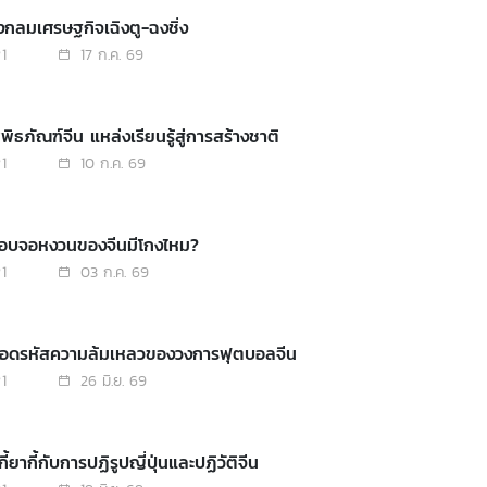
งกลมเศรษฐกิจเฉิงตู-ฉงชิ่ง
1
17 ก.ค. 69
พิธภัณฑ์จีน แหล่งเรียนรู้สู่การสร้างชาติ
1
10 ก.ค. 69
สอบจอหงวนของจีนมีโกงไหม?
1
03 ก.ค. 69
ถอดรหัสความล้มเหลวของวงการฟุตบอลจีน
1
26 มิ.ย. 69
กี้ยากี้กับการปฏิรูปญี่ปุ่นและปฏิวัติจีน