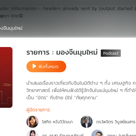
ader information - headers already sent by (output started 
hp
on line
12
งจีนมุมใหม่
รายการ : มองจีนมุมใหม่
ฟังทั้งหมด
นำเสนอเรื่องราวเกี่ยวกับจีนในมิติต่าง ๆ ทั้ง เศรษฐก
วิทยาศาสตร์ เพื่อให้คนฟังได้รู้จักจีนในแง่มุมใหม่ ๆ ที่ทำให
เป็น “มิตร” กับไทย มิใช่ “ภัยคุกคาม”
ผู้จัดรายการ
โสภิต หวังวิวัฒนา
ดร.ไพจิตร วิบูลย์ธนสาร
ดร. อรสา รัตนอมรภิรมย์
ตฤณ วุ่นกลิ่นหอ