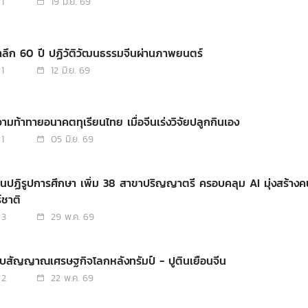
1
19 มิ.ย. 69
ำลึก 60 ปี ปฏิวัติวัฒนธรรมจีนผ่านภาพยนตร์
1
12 มิ.ย. 69
วามท้าทายอนาคตทุเรียนไทย เมื่อจีนเร่งวิจัยปลูกกินเอง
1
05 มิ.ย. 69
ปฏิรูปการศึกษา เพิ่ม 38 สาขาปริญญาตรี ครอบคลุม AI มุ่งสร้างคนตอบโจทย์
์ชาติ
3
29 พ.ค. 69
จับสัญญาณเศรษฐกิจโลกหลังทรัมป์ - ปูตินเยือนจีน
2
22 พ.ค. 69