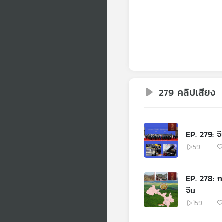
279 คลิปเสียง
EP. 279: จ
59
EP. 278: 
จีน
159