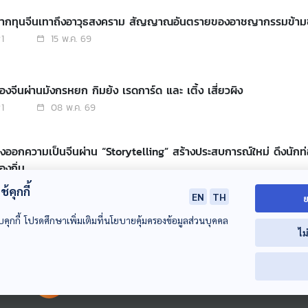
จากทุนจีนเทาถึงอาวุธสงคราม สัญญาณอันตรายของอาชญากรรมข้าม
1
15 พ.ค. 69
องจีนผ่านมังกรหยก กิมย้ง เรดการ์ด และ เติ้ง เสี่ยวผิง
1
08 พ.ค. 69
งออกความเป็นจีนผ่าน “Storytelling” สร้างประสบการณ์ใหม่ ดึงนักท่องเที่ยว ข
องถิ่น
1
01 พ.ค. 69
้คุกกี้
EN
TH
ย
บคุกกี้ โปรดศึกษาเพิ่มเติมที่นโยบายคุ้มครองข้อมูลส่วนบุคคล
้นำก๊กมินตั๋งเยือนจีน เพื่อสันติภาพช่องแคบไต้หวัน?
ไม
1
24 เม.ย. 69
00:00:00
00:00:00
EP. 264: SMEs จีน ใช้ OpenClaw ทำงานและสร้างรายได้อย่างไร