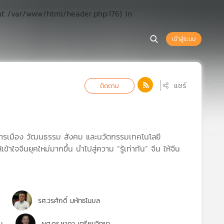
at /var/www/html/header.php:176) in
เข้าสู่ระบบ
แชร์
ติดตาม
ิจ การเมือง วัฒนธรรม สังคม และนวัตกรรมเทคโนโลยี
้เข้าใจจีนยุคใหม่มากขึ้น นำไปสู่ความ “รู้เท่าทัน” จีน ให้จีน
รศ.วรศักดิ์ มหัทธโนบล
ม
ผศ.ดร.ชาดา เตรียมวิทยา