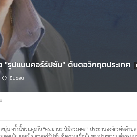
ปง "รูปแบบคอร์รัปชัน" ต้นตอวิกฤตประเทศ
ชื่นชอบ
68
ย หยุ่น ครั้งนี้ชวนคุยกับ "ดร.มานะ นิมิตรมงคล" ประธานองค์กรต่อต้า
ามยุคสมัย และปัญหาคอร์รัปชันกับความเชื่อมั่นของประชาชนต่อระบ