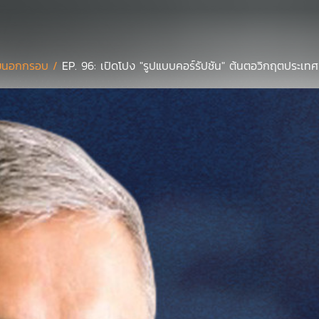
ยนอกกรอบ /
EP. 96: เปิดโปง "รูปแบบคอร์รัปชัน" ต้นตอวิกฤตประเทศ