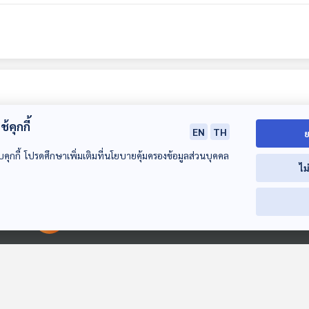
้คุกกี้
EN
TH
ย
บคุกกี้ โปรดศึกษาเพิ่มเติมที่นโยบายคุ้มครองข้อมูลส่วนบุคคล
ไม
00:00:00
00:00:00
EP. 98: ฝ่าวิกฤต
EP. 99: เปิดมุมมอง
EP. 100: เจาะน
เศรษฐกิจไทย ที่มี
"กูรู AI" เตรียม
พลังงาน "Quic
อาการ "ป่วยเรื้อรัง"
ตัวอย่างไร ? คนไทย
Big Win" สร้า
คุยนอกกรอบ
คุยนอกกรอบ
คุยนอกกรอบ
"ไม่ตกยุค"
ได้ ลดรายจ่าย