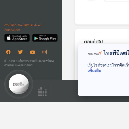
ดาวน์โหลด Thai PBS Podcast
Application
ตอนถัดไป
ไทยพีบีเอสใช
Ⓒ 2020 องค์การกระจายเสียงและแพร่ภาพ
เว็บไซต์ของเรามีการจัดเก็
สาธารณะแห่งประเทศไทย
เพิ่มเติม
EP. 97: ปิดฉาก "เอ
เปค-อาเซียนซัมมิต"
ไทยกลับสู่จอเรดาร์
คุยนอกกรอบ
โลก