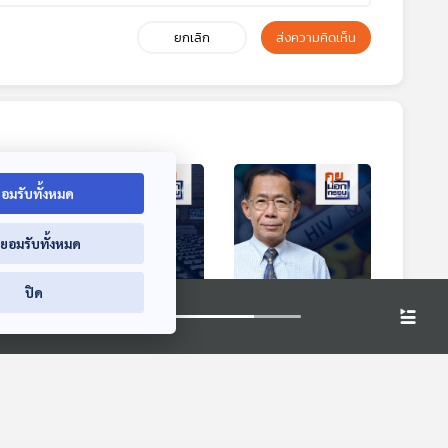
ยกเลิก
ส่งความคิดเห็น
อมรับทั้งหมด
่ยอมรับทั้งหมด
ปิด
โยบาย
EP. 101: ภารกิจใหญ่
EP. 102: นับถอยหลัง
k
"ปฏิรูปกฎหมาย" ระยะ
"ประเทศไทย" ยุติ
งราย
เร่งด่วน
เอดส์ ปี 2030 ?
คุยนอกกรอบ
คุยนอกกรอบ