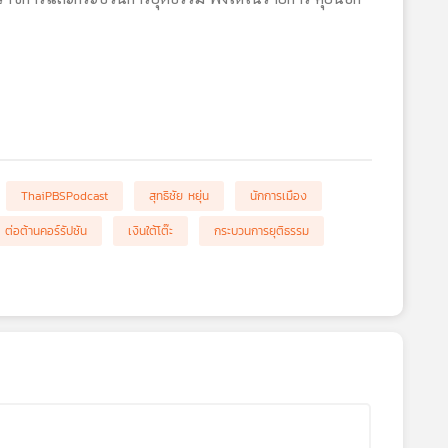
ThaiPBSPodcast
สุทธิชัย หยุ่น
นักการเมือง
ต่อต้านคอร์รัปชัน
เงินใต้โต๊ะ
กระบวนการยุติธรรม