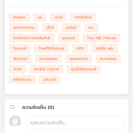
thaipbs
sex
เอดส์
เพศสัมพันธ์
สภากาชาดไทย
เซ็กส์
เอชไอวี
hiv
โรคติดต่อทางเพศสัมพันธ์
podcast
Thai PBS Podcast
โรคเอดส์
ThaiPBSPodcast
AIDS
สุทธิชัย หยุ่น
สัมภาษณ์
Kuinokkrob
คุยนอกกรอบ
Kuinokkob
2030
ประพันธ์ ภานุภาค
ศูนย์วิจัยโรคเอดส์
คลินิกนิรนาม
ยุติเอดส์
ความคิดเห็น (
0
)