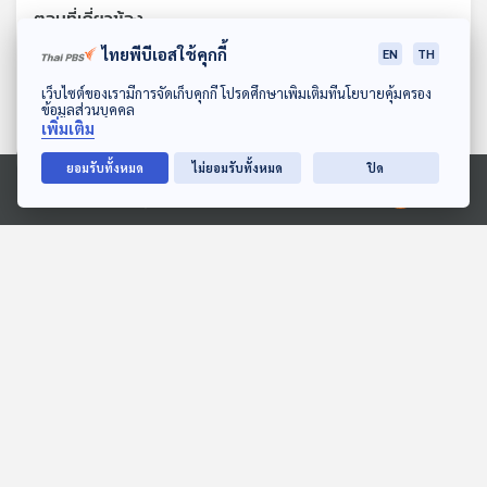
ตอนที่เกี่ยวข้อง
ไทยพีบีเอสใช้คุกกี้
EN
TH
ดาวน์โหลด Thai PBS Podcast Application
เว็บไซต์ของเรามีการจัดเก็บคุกกี้ โปรดศึกษาเพิ่มเติมที่นโยบายคุ้มครอง
ข้อมูลส่วนบุคคล
เพิ่มเติม
ยอมรับทั้งหมด
ไม่ยอมรับทั้งหมด
ปิด
Ⓒ 2020 องค์การกระจายเสียงและแพร่ภาพสาธารณะแห่งประเทศไทย
EP. 127: สมมุติว่า! | ไทยจะ
วัดความแกร่งกองทัพไทย
รวยด้วย AI
ชายแดน "ไทย-กัมพูชา" กับ
โอกาสการปะทะครั้งใหม่ ?
สมมุติว่า
Back To Basics