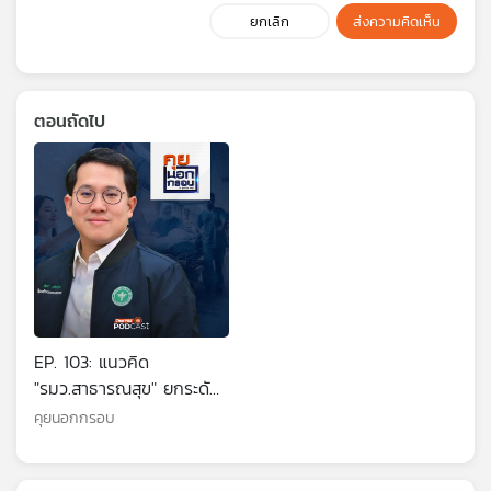
ยกเลิก
ส่งความคิดเห็น
ตอนถัดไป
EP. 103: แนวคิด
"รมว.สาธารณสุข" ยกระดับ
ระบบสุขภาพไทย
คุยนอกกรอบ