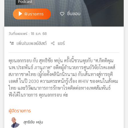
เครือ
ข่าย
ชื่นชอบ
ฟังรายการ
วิทยุ
ไทย
พี
วันที่เผยแพร่ : 18 ธ.ค. 68
บี
เพิ่มในเพลย์ลิสต์
แชร์
เอส
คุยนอกกรอบ กับ สุทธิชัย หยุ่น ครั้งนี้ชวนคุยกับ "ศ.กิตติคุณ
แผนที่
นพ.ประพันธ์ ภานุภาค" อดีตผู้อำนวยการศูนย์วิจัยโรคเอดส์
วิทยุ
สภากาชาดไทย (ผู้ก่อตั้งคลินิกนิรนาม) กับเส้นทางสู่การยุติ
เครือ
เอดส์ ในปี 2030 ความตระหนักรู้เรื่อง #HIV ของคนในสังคม
ข่าย
ไทย และวิวัฒนาการการรักษาโรคติดต่อทางเพศสัมพันธ์
ฟังได้ในรายการ คุยนอกกรอบ ค่ะ
ผู้จัดรายการ
สุทธิชัย หยุ่น