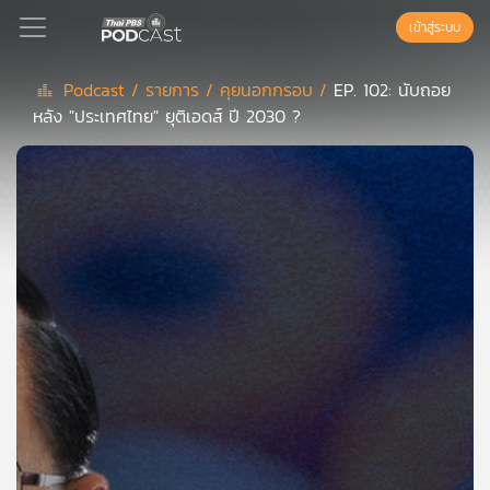
เข้าสู่ระบบ
Podcast /
รายการ /
คุยนอกกรอบ /
EP. 102: นับถอย
หลัง "ประเทศไทย" ยุติเอดส์ ปี 2030 ?
Podcast
เพล
ย์
ลิ
สต์
แนะนำ
เพล
ย์
ลิ
สต์
ของ