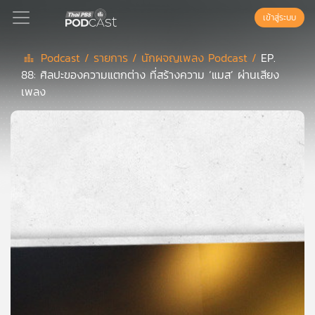
เข้าสู่ระบบ
Podcast /
รายการ /
นักผจญเพลง Podcast /
EP.
88: ศิลปะของความแตกต่าง ที่สร้างความ ‘แมส’ ผ่านเสียง
Podcast
เพลง
เพล
ย์
ลิ
สต์
แนะนำ
เพล
ย์
ลิ
สต์
ของ