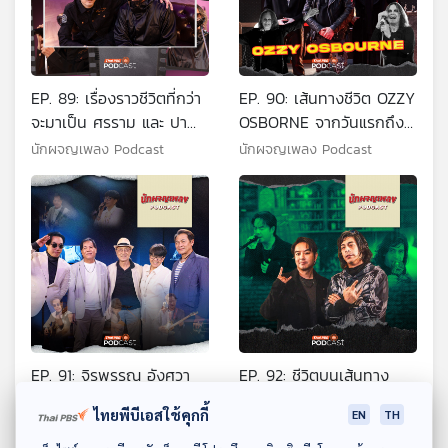
EP. 89: เรื่องราวชีวิตที่กว่า
EP. 90: เส้นทางชีวิต OZZY
จะมาเป็น ศรราม และ ปา
OSBORNE จากวันแรกถึง
โมช ที่ทุกคนรู้จัก
วันสุดท้าย
นักผจญเพลง Podcast
นักผจญเพลง Podcast
EP. 91: จิรพรรณ อังศวา
EP. 92: ชีวิตบนเส้นทาง
นนท์ แรงบันดาลใจของใคร
ดนตรีของ กวาง AB
ไทยพีบีเอสใช้คุกกี้
EN
TH
หลายคน
Normal และ แทน Ultra
นักผจญเพลง Podcast
นักผจญเพลง Podcast
Chuadz
ดาวน์โหลด Thai PBS Podcast Application