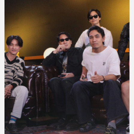
คุณ
เพลง
บทความ
ข่าว
และ
กิจกรรม
เกี่ยว
กับ
เรา