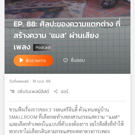
เครือ
ข่าย
วิทยุ
EP. 88: ศิลปะของความแตกต่าง ที่
ไทย
สร้างความ ‘แมส’ ผ่านเสียง
พี
บี
เพลง
เอส
ชื่นชอบ
ฟังรายการ
แผนที่
วิทยุ
วันที่เผยแพร่ : 19 เม.ย. 69
เครือ
ข่าย
เพิ่มในเพลย์ลิสต์
แชร์
ชวนฟังเรื่องราวของ 3 วงดนตรีอินดี้ ตัวแทนหมู่บ้าน
SMALLROOM ที่เลือกจะทำเพลงสวนกระแสความ “แมส”
และเลือกทำเพลงในแบบที่ตัวเองต้องการ อะไรคือสิ่งที่ทำให้
พวกเขาไม่เลือกเดินตามกระแสของตลาดวงการเพลง