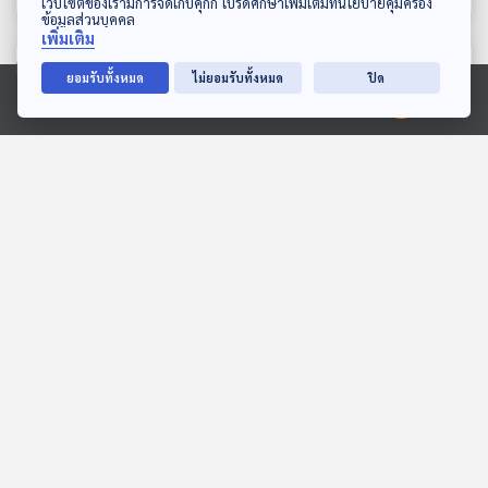
เว็บไซต์ของเรามีการจัดเก็บคุกกี้ โปรดศึกษาเพิ่มเติมที่นโยบายคุ้มครอง
ข้อมูลส่วนบุคคล
เพิ่มเติม
ตอนที่เกี่ยวข้อง
ยอมรับทั้งหมด
ไม่ยอมรับทั้งหมด
ปิด
Ⓒ 2020 องค์การกระจายเสียงและแพร่ภาพสาธารณะแห่งประเทศไทย
"สิงคโปร์" หลักคิด “สร้าง
EP. 1181: เลี้ยงหลานอย่างไร
ชาติ-บริหารประเทศ” :
ไม่ให้เหนื่อยจนเกินไป
เจริญทิ้ง "เพื่อนบ้าน" ไม่
Back To Basics
โรงหมอ
เห็นฝุ่น