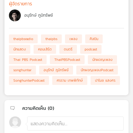
ผู้จัดรายการ
อนุรักษ์ ภูมิทรัพย์
thaipbsradio
thaipbs
เพลง
ศิลปิน
นักแสดง
คอนเสิร์ต
ดนตรี
podcast
Thai PBS Podcast
ThaiPBSPodcast
นักผจญเพลง
songhunter
อนุรักษ์ ภูมิทรัพย์
นักผจญเพลงPodcast
SonghunterPodcast
ศรราม เทพพิทักษ์
ปาโมช แสงศร
ความคิดเห็น (
0
)