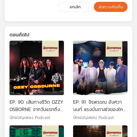
ยกเลิก
ส่งความคิดเห็น
ตอนถัดไป
EP. 90: เส้นทางชีวิต OZZY
EP. 91: จิรพรรณ อังศวา
OSBORNE จากวันแรกถึง
นนท์ แรงบันดาลใจของใคร
วันสุดท้าย
หลายคน
นักผจญเพลง Podcast
นักผจญเพลง Podcast