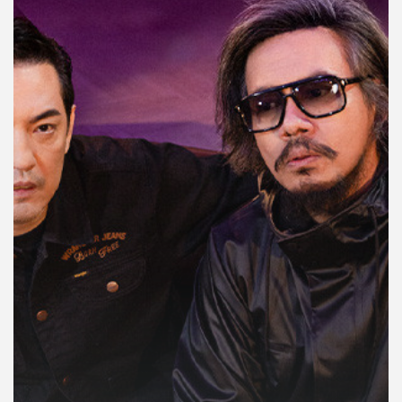
คุณ
เพลง
บทความ
ข่าว
และ
กิจกรรม
เกี่ยว
กับ
เรา