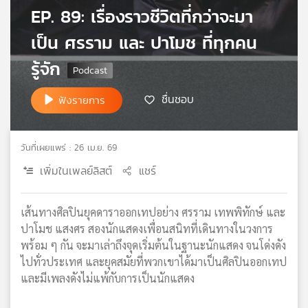
EP. 89: เรื่องราวชีวิตที่กว่าจะมา
เครือ
ข่าย
เป็น ศรราม และ ปาโมช ที่ทุกคน
วิทยุ
ไทย
รู้จัก
พี
บี
ชื่นชอบ
ฟังรายการ
เอส
วันที่เผยแพร่ : 26 เม.ย. 69
แผนที่
เพิ่มในเพลย์ลิสต์
แชร์
วิทยุ
เครือ
ข่าย
เส้นทางศิลปินยุคดาราออกเทปอย่าง ศรราม เทพพิทักษ์ และ
ปาโมช แสงศร สองนักแสดงเพื่อนสนิทที่เดินทางในวงการ
พร้อม ๆ กัน จะมาเล่าถึงจุดเริ่มต้นในฐานะนักแสดง จนโด่งดัง
ไปทั่วประเทศ และยุคสมัยที่พวกเขาได้มาเป็นศิลปินออกเทป
และมีเพลงดังไม่แพ้กับการเป็นนักแสดง