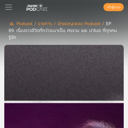
เข้าสู่ระบบ
Podcast /
รายการ /
นักผจญเพลง Podcast /
EP.
89: เรื่องราวชีวิตที่กว่าจะมาเป็น ศรราม และ ปาโมช ที่ทุกคน
Podcast
รู้จัก
เพล
ย์
ลิ
สต์
แนะนำ
เพล
ย์
ลิ
สต์
ของ