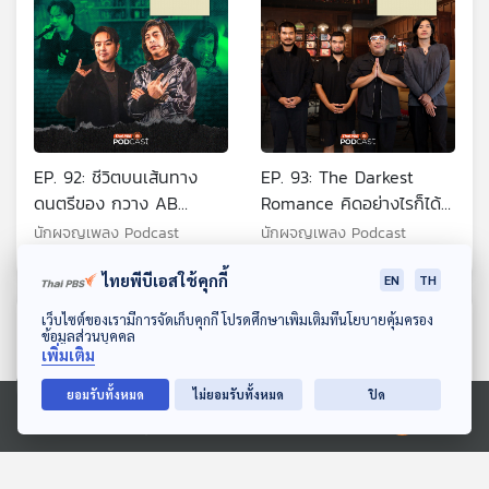
EP. 92: ชีวิตบนเส้นทาง
EP. 93: The Darkest
ดนตรีของ กวาง AB
Romance คิดอย่างไรก็ได้ที่
Normal และ แทน Ultra
ไม่เหมือนเดิม
นักผจญเพลง Podcast
นักผจญเพลง Podcast
Chuadz
ไทยพีบีเอสใช้คุกกี้
EN
TH
ดาวน์โหลด Thai PBS Podcast Application
เว็บไซต์ของเรามีการจัดเก็บคุกกี้ โปรดศึกษาเพิ่มเติมที่นโยบายคุ้มครอง
ตอนที่เกี่ยวข้อง
ข้อมูลส่วนบุคคล
เพิ่มเติม
ยอมรับทั้งหมด
ไม่ยอมรับทั้งหมด
ปิด
Ⓒ 2020 องค์การกระจายเสียงและแพร่ภาพสาธารณะแห่งประเทศไทย