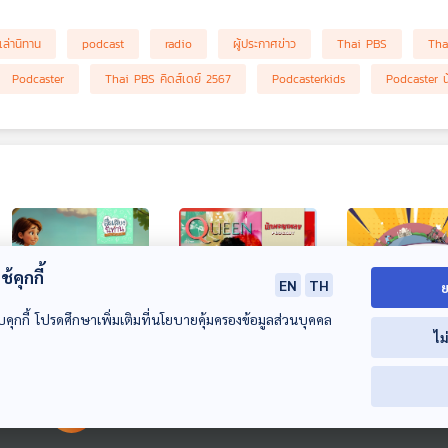
เล่านิทาน
podcast
radio
ผู้ประกาศข่าว
Thai PBS
Tha
Podcaster
Thai PBS คิดส์เดย์ 2567
Podcasterkids
Podcaster น
้คุกกี้
EN
TH
ย
บคุกกี้ โปรดศึกษาเพิ่มเติมที่นโยบายคุ้มครองข้อมูลส่วนบุคคล
ไม
ผีเสื้อของเหมือนฝัน
EP. 57: QUEEN
EP. 91: สมมุติว่า
ราชาในนามราชินี ที่
กรณ์ จาติกวาณ
สื่อเสียงนิทาน : นิทาน
00:00:00
00:00:00
เป็น LEGEND ตลอด
เป็นรองนายกฯ
เด็กเล็ก
นักผจญเพลง Podcast
สมมุติว่า
กาล
เศรษฐกิจ