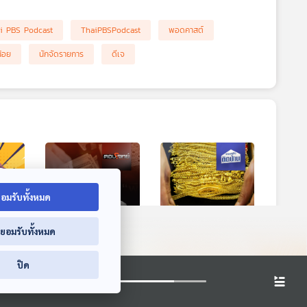
i PBS Podcast
ThaiPBSPodcast
พอดคาสต์
้อย
นักจัดรายการ
ดีเจ
อมรับทั้งหมด
่ยอมรับทั้งหมด
! |
EP. 132: ชำแหละ "กล
EP. 743: มีทองแต่
ปิด
ิช
โกงสอบท้องถิ่น" เสือ
ร้อนเงิน ระหว่างจำนำ
หิว "ยอมแลก" เสี่ยง
กับขายขาดแบบไหน
ตอบโจทย์
เศรษฐกิจติดบ้าน
แล้วคุ้ม ?
คุ้มกว่ากัน