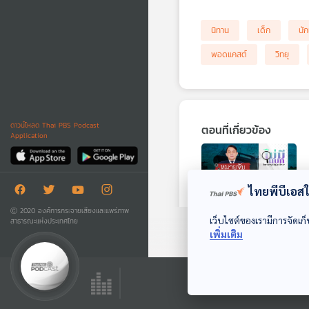
นิทาน
เด็ก
นัก
พอดแคสต์
วิทยุ
ดาวน์โหลด Thai PBS Podcast
ตอนที่เกี่ยวข้อง
Application
ไทยพีบีเอสใช
Ⓒ 2020 องค์การกระจายเสียงและแพร่ภาพ
เว็บไซต์ของเรามีการจัดเก็
สาธารณะแห่งประเทศไทย
เพิ่มเติม
หมายจับกัปตันตุ้ย
ไม่มีในบท