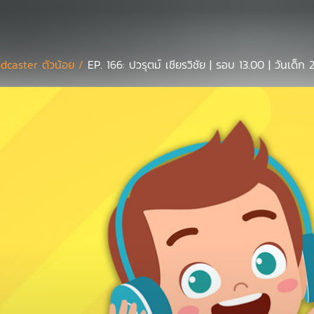
dcaster ตัวน้อย /
EP. 166: ปวรุตม์ เชียรวิชัย | รอบ 13.00 | วันเด็ก