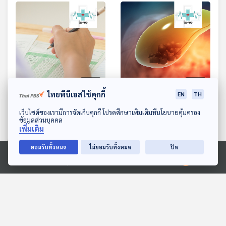
28:51
28:51
ไทยพีบีเอสใช้คุกกี้
EN
TH
EP. 958: การรับมือภาวะ
EP. 959: นิ่วในถุงน้ำดี
ดาวน์โหลด Thai PBS Podcast Application
เว็บไซต์ของเรามีการจัดเก็บคุกกี้ โปรดศึกษาเพิ่มเติมที่นโยบายคุ้มครอง
การแข่งขันภายใต้ความ
โรงหมอ
ข้อมูลส่วนบุคคล
กดดัน
โรงหมอ
เพิ่มเติม
ยอมรับทั้งหมด
ไม่ยอมรับทั้งหมด
ปิด
Ⓒ 2020 องค์การกระจายเสียงและแพร่ภาพสาธารณะแห่งประเทศไทย
ตอนที่เกี่ยวข้อง