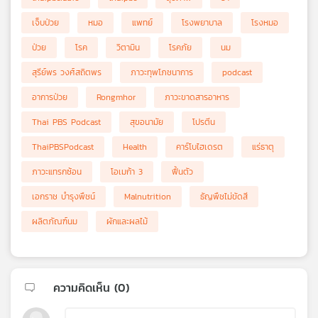
เจ็บป่วย
หมอ
แพทย์
โรงพยาบาล
โรงหมอ
ป่วย
โรค
วิตามิน
โรคภัย
นม
สุรีย์พร วงศ์สถิตพร
ภาวะทุพโภชนาการ
podcast
อาการป่วย
Rongmhor
ภาวะขาดสารอาหาร
Thai PBS Podcast
สุขอนามัย
โปรตีน
ThaiPBSPodcast
Health
คาร์โบไฮเดรต
แร่ธาตุ
ภาวะแทรกซ้อน
โอเมก้า 3
ฟื้นตัว
เอกราช บำรุงพืชน์
Malnutrition
ธัญพืชไม่ขัดสี
ผลิตภัณฑ์นม
ผักและผลไม้
ความคิดเห็น (
0
)