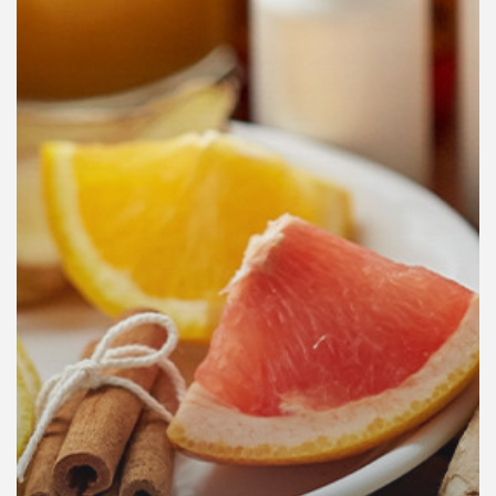
คุณ
เพลง
บทความ
ข่าว
และ
กิจกรรม
เกี่ยว
กับ
เรา