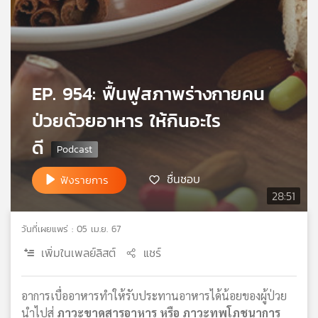
เครือ
ข่าย
วิทยุ
ไทย
พี
EP. 954: ฟื้นฟูสภาพร่างกายคน
บี
เอส
ป่วยด้วยอาหาร ให้กินอะไร
ดี
แผนที่
วิทยุ
ชื่นชอบ
ฟังรายการ
เครือ
28:51
ข่าย
วันที่เผยแพร่ : 05 เม.ย. 67
เพิ่มในเพลย์ลิสต์
แชร์
อาการเบื่ออาหารทำให้รับประทานอาหารได้น้อยของผู้ป่วย
นำไปสู่
ภาวะขาดสารอาหาร หรือ ภาวะทุพโภชนาการ