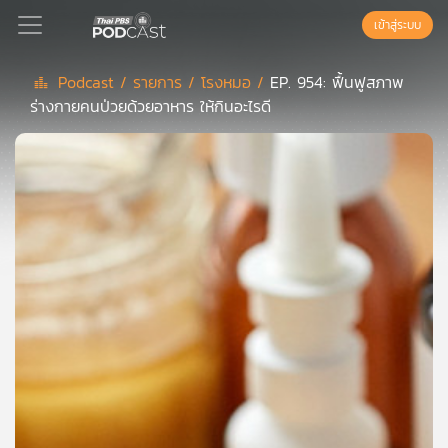
เข้าสู่ระบบ
Podcast /
รายการ /
โรงหมอ /
EP. 954: ฟื้นฟูสภาพ
ร่างกายคนป่วยด้วยอาหาร ให้กินอะไรดี
Podcast
เพล
ย์
ลิ
สต์
แนะนำ
เพล
ย์
ลิ
สต์
ของ