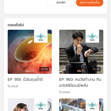
ยกเลิก
ส่งความคิดเห็น
ตอนถัดไป
28:34
28:34
EP. 959: นิ่วในถุงน้ำดี
EP. 960: คนวัยทำงาน กิน
อะไรให้มีแรงมีพลัง
โรงหมอ
โรงหมอ