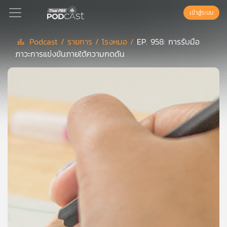
เข้าสู่ระบบ
Podcast /
รายการ /
โรงหมอ /
EP. 958: การรับมือ
ภาวะการแข่งขันภายใต้ความกดดัน
Podcast
เพล
ย์
ลิ
สต์
แนะนำ
เพล
ย์
ลิ
สต์
ของ