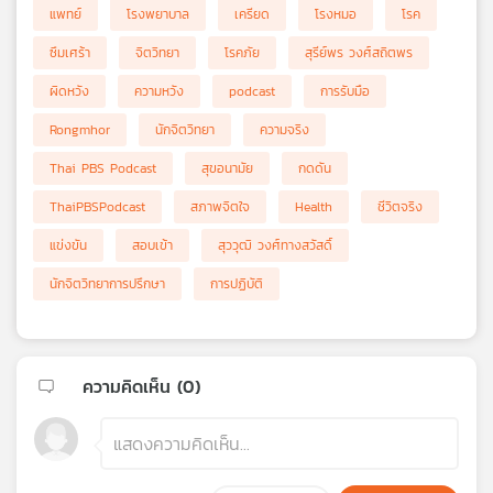
แพทย์
โรงพยาบาล
เครียด
โรงหมอ
โรค
ซึมเศร้า
จิตวิทยา
โรคภัย
สุรีย์พร วงศ์สถิตพร
ผิดหวัง
ความหวัง
podcast
การรับมือ
Rongmhor
นักจิตวิทยา
ความจริง
Thai PBS Podcast
สุขอนามัย
กดดัน
ThaiPBSPodcast
สภาพจิตใจ
Health
ชีวิตจริง
แข่งขัน
สอบเข้า
สุววุฒิ วงศ์ทางสวัสดิ์
นักจิตวิทยาการปรึกษา
การปฏิบัติ
ความคิดเห็น (
0
)