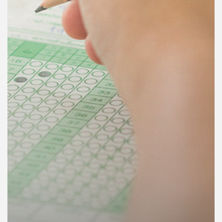
คุณ
เพลง
บทความ
ข่าว
และ
กิจกรรม
เกี่ยว
กับ
เรา