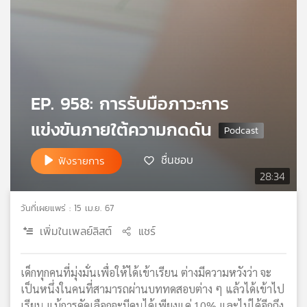
เครือ
ข่าย
วิทยุ
ไทย
พี
บี
EP. 958: การรับมือภาวะการ
เอส
แข่งขันภายใต้ความกดดัน
แผนที่
ชื่นชอบ
ฟังรายการ
วิทยุ
28:34
เครือ
ข่าย
วันที่เผยแพร่ : 15 เม.ย. 67
เพิ่มในเพลย์ลิสต์
แชร์
เด็กทุกคนที่มุ่งมั่นเพื่อให้ได้เข้าเรียน ต่างมีความหวังว่า จะ
เป็นหนึ่งในคนที่สามารถผ่านบททดสอบต่าง ๆ แล้วได้เข้าไป
เรียน แม้การคัดเลือกจะมีคนได้เพียงแค่ 10% และไม่ได้อีกถึง