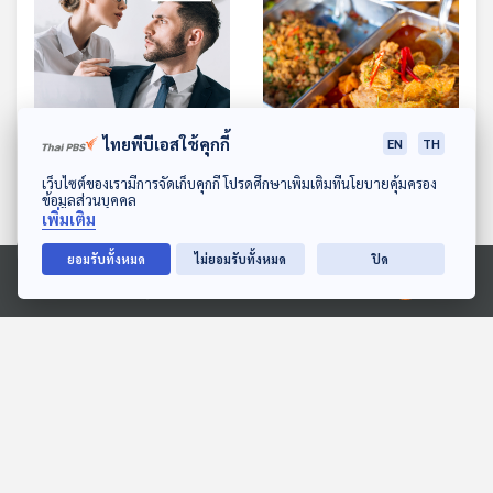
28:34
28:34
ไทยพีบีเอสใช้คุกกี้
EN
TH
EP. 961: คุกคามทางเพศ
EP. 962: ความเค็ม ความ
ดาวน์โหลด Thai PBS Podcast Application
เว็บไซต์ของเรามีการจัดเก็บคุกกี้ โปรดศึกษาเพิ่มเติมที่นโยบายคุ้มครอง
จะหลีกเลี่ยงอย่างไร
เสี่ยง กับการเลี่ยง และลด
ข้อมูลส่วนบุคคล
ความเค็ม
โรงหมอ
โรงหมอ
เพิ่มเติม
ยอมรับทั้งหมด
ไม่ยอมรับทั้งหมด
ปิด
Ⓒ 2020 องค์การกระจายเสียงและแพร่ภาพสาธารณะแห่งประเทศไทย
ตอนที่เกี่ยวข้อง