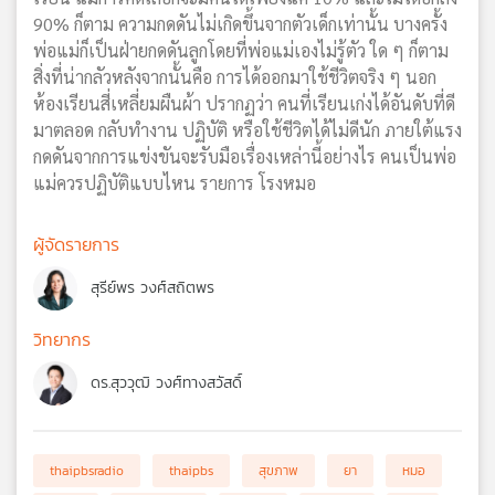
90% ก็ตาม ความกดดันไม่เกิดขึ้นจากตัวเด็กเท่านั้น บางครั้ง
พ่อแม่ก็เป็นฝ่ายกดดันลูกโดยที่พ่อแม่เองไม่รู้ตัว ใด ๆ ก็ตาม
สิ่งที่น่ากลัวหลังจากนั้นคือ การได้ออกมาใช้ชีวิตจริง ๆ นอก
ห้องเรียนสี่เหลี่ยมผืนผ้า ปรากฏว่า คนที่เรียนเก่งได้อันดับที่ดี
มาตลอด กลับทำงาน ปฏิบัติ หรือใช้ชีวิตได้ไม่ดีนัก ภายใต้แรง
กดดันจากการแข่งขันจะรับมือเรื่องเหล่านี้อย่างไร คนเป็นพ่อ
แม่ควรปฏิบัติแบบไหน รายการ โรงหมอ
ผู้จัดรายการ
สุรีย์พร วงศ์สถิตพร
วิทยากร
ดร.สุววุฒิ วงศ์ทางสวัสดิ์
thaipbsradio
thaipbs
สุขภาพ
ยา
หมอ