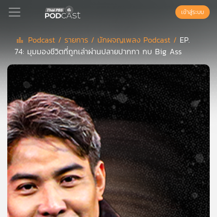
เข้าสู่ระบบ
Podcast /
รายการ /
นักผจญเพลง Podcast /
EP.
74: มุมมองชีวิตที่ถูกเล่าผ่านปลายปากกา กบ Big Ass
Podcast
เพล
ย์
ลิ
สต์
แนะนำ
เพล
ย์
ลิ
สต์
ของ