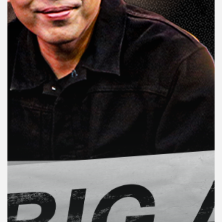
คุณ
เพลง
บทความ
ข่าว
และ
กิจกรรม
เกี่ยว
กับ
เรา