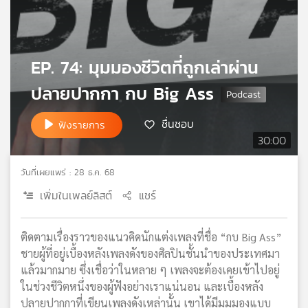
เครือ
ข่าย
วิทยุ
ไทย
EP. 74: มุมมองชีวิตที่ถูกเล่าผ่าน
พี
ปลายปากกา กบ Big Ass
บี
เอส
ชื่นชอบ
ฟังรายการ
30:00
แผนที่
วิทยุ
วันที่เผยแพร่ : 28 ธ.ค. 68
เครือ
เพิ่มในเพลย์ลิสต์
แชร์
ข่าย
ติดตามเรื่องราวของแนวคิดนักแต่งเพลงที่ชื่อ “กบ Big Ass”
ชายผู้ที่อยู่เบื้องหลังเพลงดังของศิลปินชั้นนำของประเทศมา
แล้วมากมาย ซึ่งเชื่อว่าในหลาย ๆ เพลงจะต้องเคยเข้าไปอยู่
ในช่วงชีวิตหนึ่งของผู้ฟังอย่างเราแน่นอน และเบื้องหลัง
ปลายปากกาที่เขียนเพลงดังเหล่านั้น เขาได้มีมุมมองแบบ