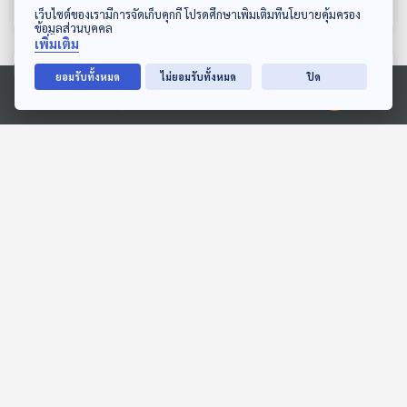
ดาวน์โหลด Thai PBS Podcast Application
เว็บไซต์ของเรามีการจัดเก็บคุกกี้ โปรดศึกษาเพิ่มเติมที่นโยบายคุ้มครอง
ข้อมูลส่วนบุคคล
เพิ่มเติม
ตอนที่เกี่ยวข้อง
ยอมรับทั้งหมด
ไม่ยอมรับทั้งหมด
ปิด
Ⓒ 2020 องค์การกระจายเสียงและแพร่ภาพสาธารณะแห่งประเทศไทย
30:00
30:00
EP. 741: เก็บภาษีนำเข้า
EP. 193: อนันดา คลิกคลาย
กาแฟต่างประเทศสูงถึง
| รอบ 14.00 | วันเด็ก 2569
90% จะทำให้กาแฟแพงขึ้น
เศรษฐกิจติดบ้าน
Podcaster ตัวน้อย
หรือไม่ ?