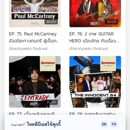
30:00
30:00
EP. 75: Paul McCartney
EP. 76: 2 เทพ GUITAR
อัจฉริยะทางดนตรี ผู้เป็นกระ
HERO เมืองไทย กับเรื่องที่
ดูกสันหลัง The Beatles
คอกีตาร์ต้องรู้
นักผจญเพลง Podcast
นักผจญเพลง Podcast
30:00
30:00
EP. 77: เบื้องหลังเพลงดี
EP. 78: การกลับมาอย่าง
จาก ZENTRADY
LEGEND ของ THE
ไทยพีบีเอสใช้คุกกี้
EN
TH
นามปากกาที่ไม่เคยตกยุค
INNOCENT S4
นักผจญเพลง Podcast
นักผจญเพลง Podcast