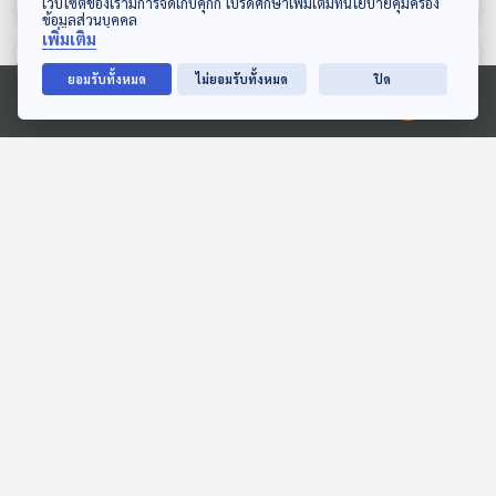
เว็บไซต์ของเรามีการจัดเก็บคุกกี้ โปรดศึกษาเพิ่มเติมที่นโยบายคุ้มครอง
ข้อมูลส่วนบุคคล
เพิ่มเติม
ตอนที่เกี่ยวข้อง
ยอมรับทั้งหมด
ไม่ยอมรับทั้งหมด
ปิด
Ⓒ 2020 องค์การกระจายเสียงและแพร่ภาพสาธารณะแห่งประเทศไทย
59:31
59:31
EP. 1169: กลุ่มโรค NCDs
ปลั๊กไฟแบบใด ? ทั้งเถื่อน
โรคที่เกิดจากน้ำมือตัวเองที่
ทั้งตกเกรด
เรียกว่า "พฤติกรรม"
โรงหมอ
ไม่มีในบท