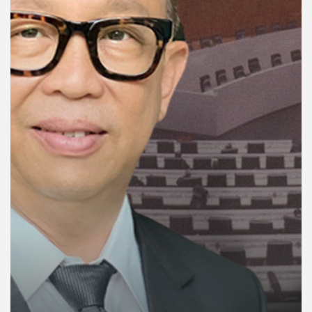
คุณ
เพลง
บทความ
ข่าว
และ
กิจกรรม
เกี่ยว
กับ
เรา