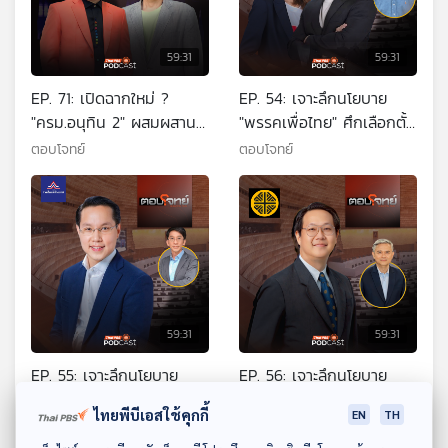
59:31
59:31
EP. 71: เปิดฉากใหม่ ?
EP. 54: เจาะลึกนโยบาย
"ครม.อนุทิน 2" ผสมผสาน
"พรรคเพื่อไทย" ศึกเลือกตั้ง
"เลือดใหม่-บ้านใหญ่"
2569
ตอบโจทย์
ตอบโจทย์
59:31
59:31
EP. 55: เจาะลึกนโยบาย
EP. 56: เจาะลึกนโยบาย
"พรรครวมไทยสร้างชาติ"
"พรรคเศรษฐกิจ" ศึกเลือก
ไทยพีบีเอสใช้คุกกี้
EN
TH
ศึกเลือกตั้ง 2569
ตั้ง 2569
ตอบโจทย์
ตอบโจทย์
ดาวน์โหลด Thai PBS Podcast Application