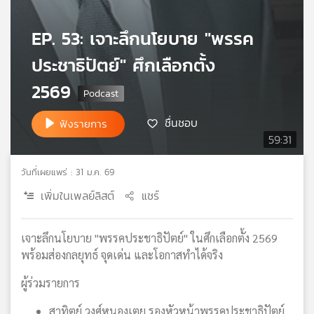
เครือ
ข่าย
EP. 53: เจาะลึกนโยบาย "พรรค
วิทยุ
ประชาธิปัตย์" ศึกเลือกตั้ง
ไทย
พี
2569
บี
เอส
ชื่นชอบ
ฟังรายการ
59:31
แผนที่
วันที่เผยแพร่ : 31 ม.ค. 69
วิทยุ
เครือ
เพิ่มในเพลย์ลิสต์
แชร์
ข่าย
เจาะลึกนโยบาย "พรรคประชาธิปัตย์" ในศึกเลือกตั้ง 2569
พร้อมส่องกลยุทธ์ จุดเด่น และโอกาสทำได้จริง
ผู้ร่วมรายการ
สาทิตย์ วงศ์หนองเตย รองหัวหน้าพรรคประชาธิปัตย์