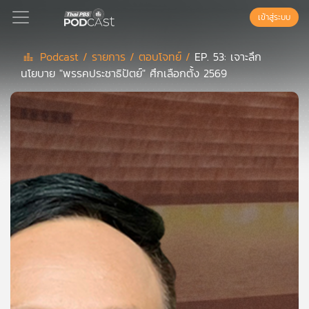
เข้าสู่ระบบ
Podcast /
รายการ /
ตอบโจทย์ /
EP. 53: เจาะลึก
นโยบาย "พรรคประชาธิปัตย์" ศึกเลือกตั้ง 2569
Podcast
เพล
ย์
ลิ
สต์
แนะนำ
เพล
ย์
ลิ
สต์
ของ