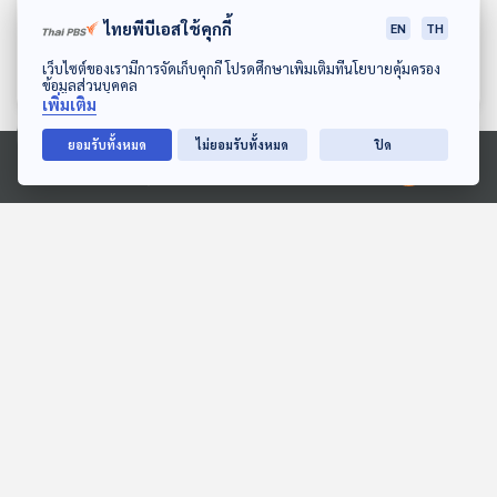
EP. 1229: ความเชื่อกับเรื่อง
EP. 1230: สารพัดสัตว์พิษ ที่
ไทยพีบีเอสใช้คุกกี้
EN
TH
จริง คนสูงวัยกับการออก
กัดฉกต่อยเพียงครั้งเดียวก็
กำลังกาย
อาจตายได้
โรงหมอ
โรงหมอ
ดาวน์โหลด Thai PBS Podcast Application
เว็บไซต์ของเรามีการจัดเก็บคุกกี้ โปรดศึกษาเพิ่มเติมที่นโยบายคุ้มครอง
ข้อมูลส่วนบุคคล
เพิ่มเติม
ยอมรับทั้งหมด
ไม่ยอมรับทั้งหมด
ปิด
ตอนที่เกี่ยวข้อง
Ⓒ 2020 องค์การกระจายเสียงและแพร่ภาพสาธารณะแห่งประเทศไทย
28:17
28:17
EP. 87: ศาลฎีกา "รับคำ
Sci & Tech Movie |
ร้อง" คดี 44 สส. "ไม่พัก
Fantastic Beasts ความ
งาน" 10 สส.ประชาชน
ลับของ "สัตว์มหัศจรรย์" ที่มี
ตอบโจทย์
Sci & Tech Movie
อยู่จริงบนโลก