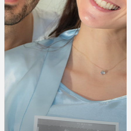
คุณ
เพลง
บทความ
ข่าว
และ
กิจกรรม
เกี่ยว
กับ
เรา