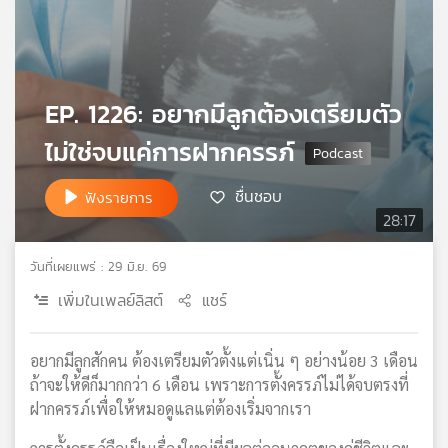
เครือ
ข่าย
วิทยุ
ไทย
EP. 1226: อยากมีลูกต้องเตรียมตัว
พี
บี
ไม่ใช่จบแค่การฝากครรภ์
เอส
ชื่นชอบ
ฟังรายการ
28:17
แผนที่
วิทยุ
วันที่เผยแพร่ : 29 มิ.ย. 69
เครือ
ข่าย
เพิ่มในเพลย์ลิสต์
แชร์
อยากมีลูกสักคน ต้องเตรียมตัวตั้งแต่เนิ่น ๆ อย่างน้อย 3 เดือน
ถ้าจะให้ดีก็มากกว่า 6 เดือน เพราะการตั้งครรภ์ไม่ได้จบตรงที่
ฝากครรภ์เพื่อให้หมอดูแลแต่ต้องเริ่มจากเรา