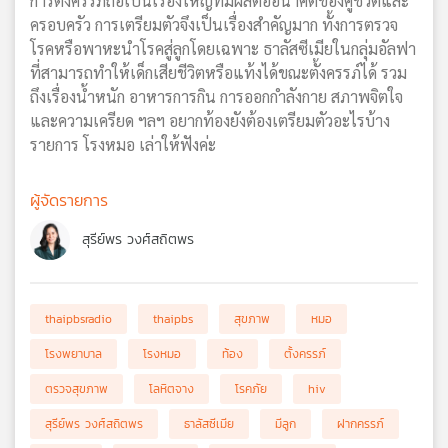
การตั้งครรภ์ถือเป็นเรื่องใหญ่ที่มีผลต่ออนาคตของคู่ชีวิตและ
ครอบครัว การเตรียมตัวจึงเป็นเรื่องสำคัญมาก ทั้งการตรวจ
โรคหรือพาหะนำโรคสู่ลูกโดยเฉพาะ ธาลัสซีเมียในกลุ่มอัลฟา
ที่สามารถทำให้เด็กเสียชีวิตหรือแท้งได้ขณะตั้งครรภ์ได้ รวม
ถึงเรื่องน้ำหนัก อาหารการกิน การออกกำลังกาย สภาพจิตใจ
และความเครียด ฯลฯ อยากท้องยังต้องเตรียมตัวอะไรบ้าง
รายการ โรงหมอ เล่าให้ฟังค่ะ
ผู้จัดรายการ
สุรีย์พร วงศ์สถิตพร
thaipbsradio
thaipbs
สุขภาพ
หมอ
โรงพยาบาล
โรงหมอ
ท้อง
ตั้งครรภ์
ตรวจสุขภาพ
โลหิตจาง
โรคภัย
hiv
สุรีย์พร วงศ์สถิตพร
ธาลัสซีเมีย
มีลูก
ฝากครรภ์