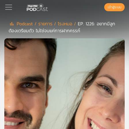
เข้าสู่ระบบ
Podcast /
รายการ /
โรงหมอ /
EP. 1226: อยากมีลูก
ต้องเตรียมตัว ไม่ใช่จบแค่การฝากครรภ์
Podcast
เพล
ย์
ลิ
สต์
แนะนำ
เพล
ย์
ลิ
สต์
ของ