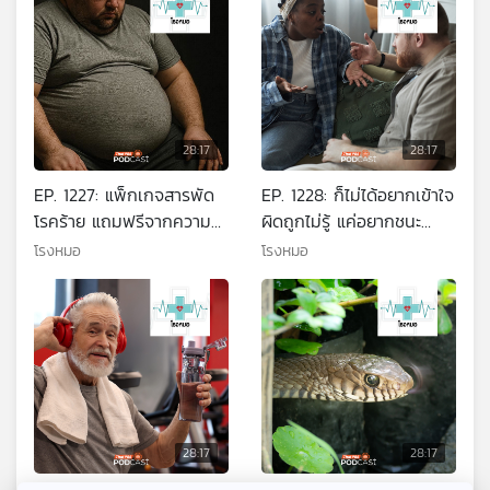
28:17
28:17
EP. 1227: แพ็กเกจสารพัด
EP. 1228: ก็ไม่ได้อยากเข้าใจ
โรคร้าย แถมฟรีจากความ
ผิดถูกไม่รู้ แค่อยากชนะ
อ้วน
เท่านั้น
โรงหมอ
โรงหมอ
28:17
28:17