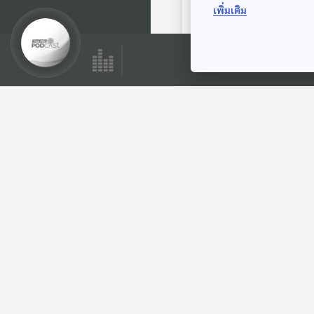
เพิ่มเติม
ตอนถัดไป
29:14
EP. 965: โรคลมพิษ
โรงหมอ
ตอนที่เกี่ยวข้อง