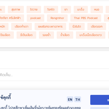
bs
สุขภาพ
ไตวาย
โรคไต
ยา
มะเร็ง
หมอ
กิตติยา ศรีเลิศฟ้า
podcast
Rongmhor
Thai PBS Podcast
ส
หนัก
เลือดกำเดา
แผลในกระเพาะอาหาร
นิ่วในไต
เลือดออก
เป็นเลือด
ฉี่เป็นเลือด
รอยซ้ำ
จ้ำเลือด
มะเร็งเม็ดเลือดขาว
้คุกกี้
EN
TH
ย
บคุกกี้ โปรดศึกษาเพิ่มเติมที่นโยบายคุ้มครองข้อมูลส่วนบุคคล