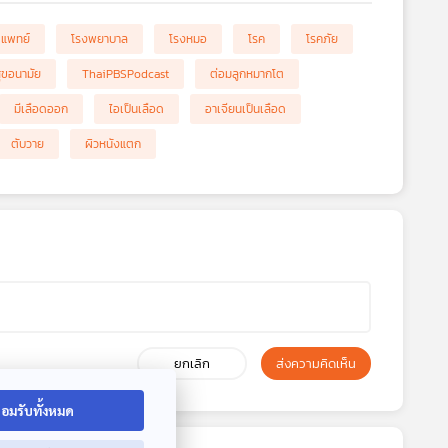
แพทย์
โรงพยาบาล
โรงหมอ
โรค
โรคภัย
ุขอนามัย
ThaiPBSPodcast
ต่อมลูกหมากโต
มีเลือดออก
ไอเป็นเลือด
อาเจียนเป็นเลือด
ตับวาย
ผิวหนังแตก
ยกเลิก
ส่งความคิดเห็น
อมรับทั้งหมด