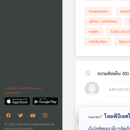
thaipbsradio
thaip
สุรีย์พร วงศ์สถิตพร
Health
ริดสีดวงทวาร
ถ่ายเป็นเลือด
ปัสสาวะ
ความคิดเห็น (
0
)
ดาวน์โหลด Thai PBS Podcast
Application
ไทยพีบีเอสใช
Ⓒ 2020 องค์การกระจายเสียงและแพร่ภาพ
เว็บไซต์ของเรามีการจัดเก็
สาธารณะแห่งประเทศไทย