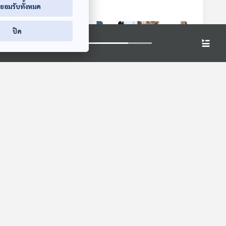
่ยอมรับทั้งหมด
ปิด
9:14
29:14
29:14
ลอด
EP. 969: เมื่อเด็กเริ่ม
EP. 970: ปัญหาและ
ใช้ความรุนแรงต่อกัน
โรคจากลิงที่มนุษย์
ี่
จัดการอย่างไร
ต้องระวัง
โรงหมอ
โรงหมอ