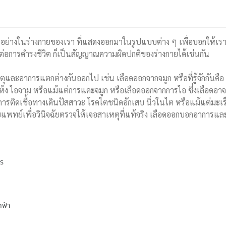
ย่างในร่างกายของเรา ที่แสดงออกมาในรูปแบบต่าง ๆ เพื่อบอกให้เราต
ต่อการดำรงชีวิต ก็เป็นสัญญาณความผิดปกติของร่างกายได้เช่นกัน
หตุและอาการแตกต่างกันออกไป เช่น เลือดออกจากจมูก หรือที่รู้จักกันคื
ง ไอจาม หรือแม้แต่การแคะจมูก หรือเลือดออกจากการไอ ซึ่งเลือดอาจ
การติดเชื้อทางเดินปัสสาวะ โรคไตชนิดอักเสบ นิ่วในไต หรือแม้แต่มะเร็งต
พทย์เพื่อวินิจฉัยตรวจให้เจอสาเหตุที่แท้จริง เลือดออกบอกอาการและ
พร
ศฟ้า