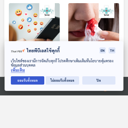
29:26
29:26
ไทยพีบีเอสใช้คุกกี้
EN
TH
EP. 963: โรคเสพติดความ
EP. 964: เลือดออก บอก
ดาวน์โหลด Thai PBS Podcast Application
เว็บไซต์ของเรามีการจัดเก็บคุกกี้ โปรดศึกษาเพิ่มเติมที่นโยบายคุ้มครอง
ข้อมูลส่วนบุคคล
สำเร็จจากโซเชียลมีเดีย
อาการและโรคได้
เพิ่มเติม
โรงหมอ
โรงหมอ
ยอมรับทั้งหมด
ไม่ยอมรับทั้งหมด
ปิด
Ⓒ 2020 องค์การกระจายเสียงและแพร่ภาพสาธารณะแห่งประเทศไทย
ตอนที่เกี่ยวข้อง