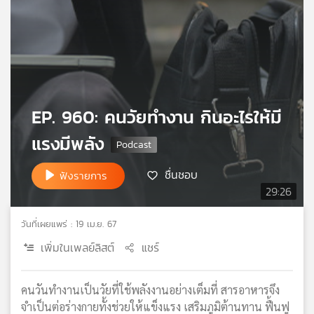
เครือ
ข่าย
วิทยุ
ไทย
พี
บี
เอส
EP. 960: คนวัยทำงาน กินอะไรให้มี
แรงมีพลัง
แผนที่
ชื่นชอบ
ฟังรายการ
วิทยุ
29:26
เครือ
ข่าย
วันที่เผยแพร่ : 19 เม.ย. 67
เพิ่มในเพลย์ลิสต์
แชร์
คนวันทำงานเป็นวัยที่ใช้พลังงานอย่างเต็มที่ สารอาหารจึง
จำเป็นต่อร่างกายทั้งช่วยให้แข็งแรง เสริมภูมิต้านทาน ฟื้นฟู