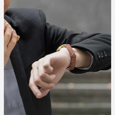
คุณ
เพลง
บทความ
ข่าว
และ
กิจกรรม
เกี่ยว
กับ
เรา