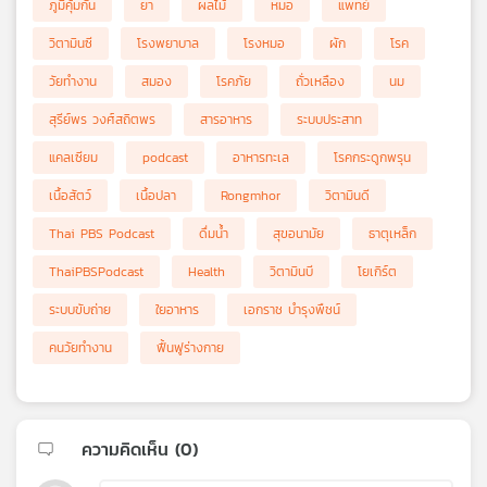
ภูมิคุ้มกัน
ยา
ผลไม้
หมอ
แพทย์
วิตามินซี
โรงพยาบาล
โรงหมอ
ผัก
โรค
วัยทำงาน
สมอง
โรคภัย
ถั่วเหลือง
นม
สุรีย์พร วงศ์สถิตพร
สารอาหาร
ระบบประสาท
แคลเซียม
podcast
อาหารทะเล
โรคกระดูกพรุน
เนื้อสัตว์
เนื้อปลา
Rongmhor
วิตามินดี
Thai PBS Podcast
ดื่มน้ำ
สุขอนามัย
ธาตุเหล็ก
ThaiPBSPodcast
Health
วิตามินบี
โยเกิร์ต
ระบบขับถ่าย
ใยอาหาร
เอกราช บำรุงพืชน์
คนวัยทำงาน
ฟื้นฟูร่างกาย
ความคิดเห็น (
0
)