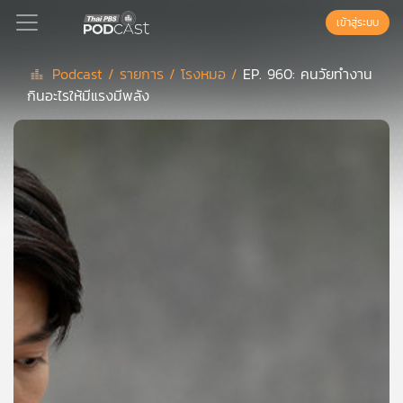
เข้าสู่ระบบ
Podcast /
รายการ /
โรงหมอ /
EP. 960: คนวัยทำงาน
กินอะไรให้มีแรงมีพลัง
Podcast
เพล
ย์
ลิ
สต์
แนะนำ
เพล
ย์
ลิ
สต์
ของ