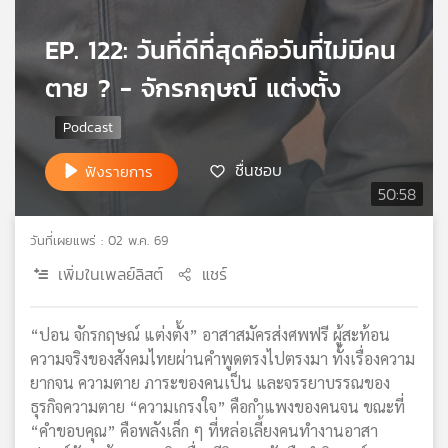
เครือ
EP. 122: วันที่ดีที่สุดคือวันที่ไม่มีคน
ข่าย
วิทยุ
ตาย ? - จักรกฤษณ์ แต่งตั้ง
ไทย
พี
บี
เอส
ชื่นชอบ
ฟังรายการ
50:58
แผนที่
วันที่เผยแพร่ : 02 พ.ค. 69
วิทยุ
เพิ่มในเพลย์ลิสต์
แชร์
เครือ
ข่าย
“ปอน จักรกฤษณ์ แต่งตั้ง” อาสาสมัครส่งศพฟรี ผู้สะท้อน
ความจริงของสังคมไทยผ่านคำพูดตรงไปตรงมา ทั้งเรื่องความ
ยากจน ความตาย ภาระของคนเป็น และจรรยาบรรณของ
ธุรกิจความตาย “ความเกรงใจ” คือกำแพงของคนจน ขณะที่
“คำขอบคุณ” คือพลังเล็ก ๆ ที่หล่อเลี้ยงคนทำงานอาสา