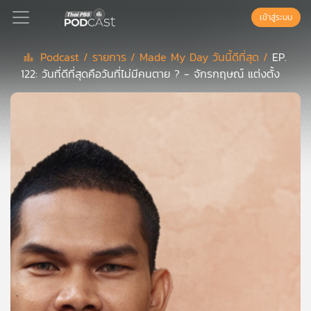
เข้าสู่ระบบ
Podcast /
รายการ /
Made My Day วันนี้ดีที่สุด /
EP.
122: วันที่ดีที่สุดคือวันที่ไม่มีคนตาย ? - จักรกฤษณ์ แต่งตั้ง
Podcast
เพล
ย์
ลิ
สต์
แนะนำ
เพล
ย์
ลิ
สต์
ของ