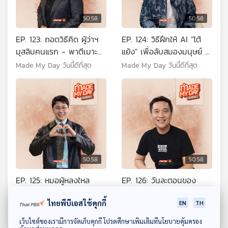
50:58
50:58
EP. 123: ถอดวิธีคิด ผู้ว่าฯ
EP. 124: วิธีฝึกให้ AI "โต้
มุสลิมคนแรก - พาตีเมาะ
แย้ง" เพื่อลับสมองมนุษย์ -
สะดียามู
ปฤณ จำเริญพานิช
Made My Day วันนี้ดีที่สุด
Made My Day วันนี้ดีที่สุด
50:58
50:58
EP. 125: หมอผู้หลงใหล
EP. 126: วันละตอนของ
ความตาย กับเป้าหมายให้
ความสำเร็จ - หนุ่ย การ
ไทยพีบีเอสใช้คุกกี้
โลกจำ - หมอตังค์ มรรค
ตลาดวันละตอน
EN
TH
Made My Day วันนี้ดีที่สุด
Made My Day วันนี้ดีที่สุด
พร
ดาวน์โหลด Thai PBS Podcast Application
เว็บไซต์ของเรามีการจัดเก็บคุกกี้ โปรดศึกษาเพิ่มเติมที่นโยบายคุ้มครอง