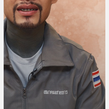
คุณ
เพลง
บทความ
ข่าว
และ
กิจกรรม
เกี่ยว
กับ
เรา