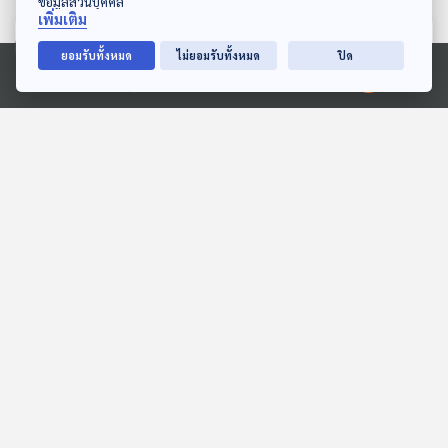
ข้อมูลส่วนบุคคล
เพิ่มเติม
ตอนที่เกี่ยวข้อง
ยอมรับทั้งหมด
ไม่ยอมรับทั้งหมด
ปิด
Ⓒ 2020 องค์การกระจายเสียงและแพร่ภาพสาธารณะแห่งประเทศไทย
50:58
50:58
EP. 112: ครึ่งหลังของอาทิ
EP. 738: บริษัทบริหาร
วราห์ - อาทิวราห์ คงมาลัย
สินทรัพย์กับกลไกการ
จัดการหนี้สิน
Made My Day วันนี้ดีที่สุด
เศรษฐกิจติดบ้าน