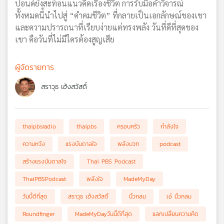
ปอนด์ยังสะท้อนแนวคิดเรื่องชีวิต การรับมือคำวิจารณ์
ทั้งหมดนี้นำไปสู่ “คำคมชีวิต” ที่กลายเป็นเอกลักษณ์ของเขา
และความปรารถนาที่เรียบง่ายแต่ทรงพลัง วันที่ดีที่สุดของ
เขา คือวันที่ไม่มีใครต้องสูญเสีย
ผู้จัดรายการ
สราวุธ เฮ้งสวัสดิ์
thaipbsradio
thaipbs
ครอบครัว
กำลังใจ
ความหวัง
แรงบันดาลใจ
พลังบวก
podcast
สร้างแรงบันดาลใจ
Thai PBS Podcast
ThaiPBSPodcast
พลังใจ
MadeMyDay
วันนี้ดีที่สุด
สราวุธ เฮ้งสวัสดิ์
นิ้วกลม
เอ๋ นิ้วกลม
Roundfinger
MadeMyDayวันนี้ดีที่สุด
แลกเปลี่ยนความคิด