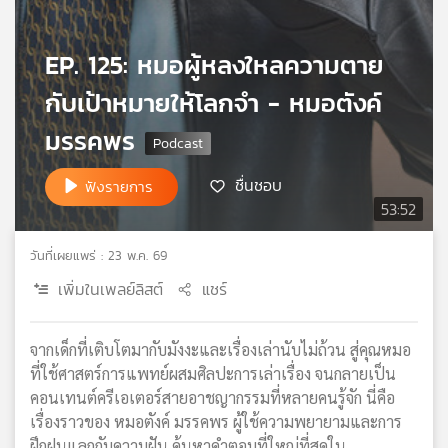
เครือ
ข่าย
EP. 125: หมอผู้หลงใหลความตาย
วิทยุ
ไทย
กับเป้าหมายให้โลกจำ - หมอตังค์
พี
บี
มรรคพร
เอส
ชื่นชอบ
ฟังรายการ
53:52
แผนที่
วิทยุ
วันที่เผยแพร่ : 23 พ.ค. 69
เครือ
เพิ่มในเพลย์ลิสต์
แชร์
ข่าย
จากเด็กที่เติบโตมากับมังงะและเรื่องเล่านับไม่ถ้วน สู่คุณหมอ
ที่ใช้ศาสตร์การแพทย์ผสมศิลปะการเล่าเรื่อง จนกลายเป็น
คอนเทนต์ครีเอเตอร์สายอาชญากรรมที่หลายคนรู้จัก นี่คือ
เรื่องราวของ หมอตังค์ มรรคพร ผู้ใช้ความพยายามและการ
ฝึกฝนแลกกับความฝัน ค้นหาคำตอบที่ใหญ่ที่สุดใน