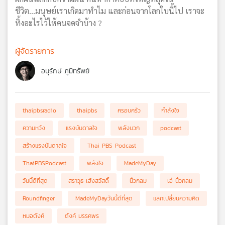
ชีวิต...มนุษย์เราเกิดมาทำไม และก่อนจากโลกใบนี้ไป เราจะ
ทิ้งอะไรไว้ให้คนจดจำบ้าง ?
ผู้จัดรายการ
อนุรักษ์ ภูมิทรัพย์
thaipbsradio
thaipbs
ครอบครัว
กำลังใจ
ความหวัง
แรงบันดาลใจ
พลังบวก
podcast
สร้างแรงบันดาลใจ
Thai PBS Podcast
ThaiPBSPodcast
พลังใจ
MadeMyDay
วันนี้ดีที่สุด
สราวุธ เฮ้งสวัสดิ์
นิ้วกลม
เอ๋ นิ้วกลม
Roundfinger
MadeMyDayวันนี้ดีที่สุด
แลกเปลี่ยนความคิด
หมอตังค์
ตังค์ มรรคพร