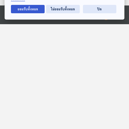
ตอนที่เกี่ยวข้อง
ยอมรับทั้งหมด
ไม่ยอมรับทั้งหมด
ปิด
Ⓒ 2020 องค์การกระจายเสียงและแพร่ภาพสาธารณะแห่งประเทศไทย
53:52
53:52
EP. 18: กฎหมายเหนือสาย
EP. 1197: ค้างคาว สุดยอด
โลหิต
รังโรคร้ายแรง ภัยที่ซ่อนอยู่
ในธรรมชาติ
คดีฉาว...เมื่อคราวก่อน
โรงหมอ