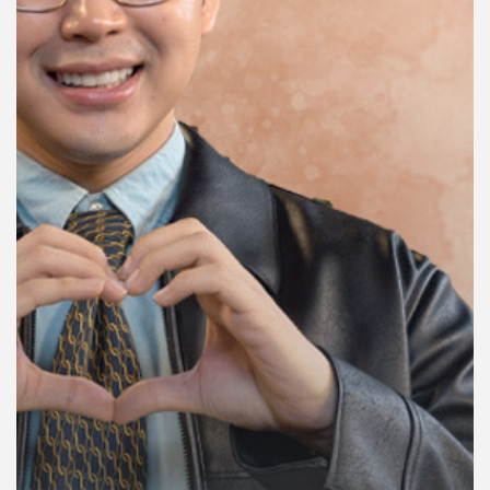
คุณ
เพลง
บทความ
ข่าว
และ
กิจกรรม
เกี่ยว
กับ
เรา