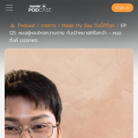
เข้าสู่ระบบ
Podcast /
รายการ /
Made My Day วันนี้ดีที่สุด /
EP.
125: หมอผู้หลงใหลความตาย กับเป้าหมายให้โลกจำ - หมอ
Podcast
ตังค์ มรรคพร
เพล
ย์
ลิ
สต์
แนะนำ
เพล
ย์
ลิ
สต์
ของ