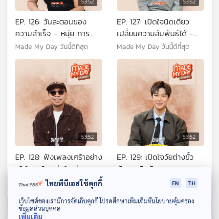
53:52
53:52
EP. 126: วันละตอนของ
EP. 127: เปิดใจนิดเดียว
ความสำเร็จ - หนุ่ย การ
เปลี่ยนความสัมพันธ์ได้ -
ตลาดวันละตอน
เติ๊ด เทพลีลา
Made My Day วันนี้ดีที่สุด
Made My Day วันนี้ดีที่สุด
53:52
53:52
EP. 128: ฟังเพลงเศร้าอย่าง
EP. 129: เปิดใจวัยต่างขั้ว
เข้าใจ - โอ แว่นใหญ่
กับภารกิจลับหลานชายวาย
วุ่น - แปลน ธนวัฒน์ คู
Made My Day วันนี้ดีที่สุด
Made My Day วันนี้ดีที่สุด
ไทยพีบีเอสใช้คุกกี้
EN
TH
สุวรรณ
ดาวน์โหลด Thai PBS Podcast Application
เว็บไซต์ของเรามีการจัดเก็บคุกกี้ โปรดศึกษาเพิ่มเติมที่นโยบายคุ้มครอง
ข้อมูลส่วนบุคคล
เพิ่มเติม