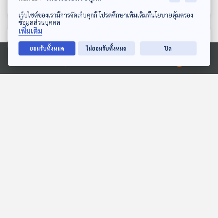
ดาวน์โหลด Thai PBS Podcast Application
เว็บไซต์ของเรามีการจัดเก็บคุกกี้ โปรดศึกษาเพิ่มเติมที่นโยบายคุ้มครอง
ข้อมูลส่วนบุคคล
เพิ่มเติม
ตอนที่เกี่ยวข้อง
ยอมรับทั้งหมด
ไม่ยอมรับทั้งหมด
ปิด
Ⓒ 2020 องค์การกระจายเสียงและแพร่ภาพสาธารณะแห่งประเทศไทย
36:16
36:16
EP. 1: ARTSAKH ประเทศที่
EP. 286: คนตาย ขายคน
ไม่มีจริง
เป็น งานศพอีสาน ลูกหลาน
หมดตัว
Beyond Chronicles
The Active Podcast