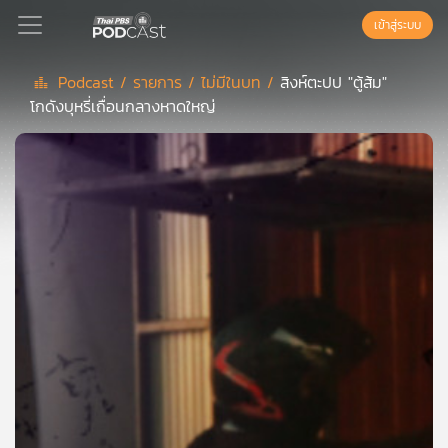
เข้าสู่ระบบ
Podcast /
รายการ /
ไม่มีในบท /
สิงห์ตะปป "ตู้ส้ม"
โกดังบุหรี่เถื่อนกลางหาดใหญ่
Podcast
เพล
ย์
ลิ
สต์
แนะนำ
เพล
ย์
ลิ
สต์
ของ