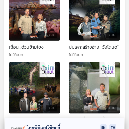
36:16
36:16
เถื่อน...ด่วนข้ามโขง
ปมเคาะสร้างอ่าง "วังโตนด"
ไม่มีในบท
ไม่มีในบท
36:16
36:16
ถนนผ่าป่าแม่สะเรียง
ปลอม...น้ำมะพร้าวน้ำหอม
ไทยพีบีเอสใช้คุกกี้
ไม่มีในบท
ไม่มีในบท
EN
TH