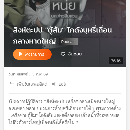
เครือ
ข่าย
วิทยุ
ไทย
สิงห์ตะปป "ตู้ส้ม" โกดังบุหรี่เถื่อน
พี
บี
กลางหาดใหญ่
เอส
ชื่นชอบ
ฟังรายการ
36:16
แผนที่
วิทยุ
วันที่เผยแพร่ : 15 ก.พ. 69
เครือ
เพิ่มในเพลย์ลิสต์
แชร์
ข่าย
เปิดฉากปฏิบัติการ “สิงห์ตะปบเหยื่อ” กลางเมืองหาดใหญ่
จ.สงขลา ทลายขบวนการค้าบุหรี่เถื่อนภาคใต้ ปูพรมกวาดล้าง
"เครือข่ายตู้ส้ม" โกดังลับและสต็อกลอย เจ้าหน้าที่จะขยายผล
ไปถึงตัวการใหญ่เบื้องหลังได้หรือไม่ ?