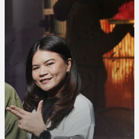
คุณ
เพลง
บทความ
ข่าว
และ
กิจกรรม
เกี่ยว
กับ
เรา