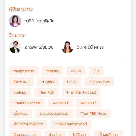
ผู้จัดรายการ
วาทินี นวฤทธิศวิน
วิทยากร
อิทธิพล เอี่ยมเชย
วิลาศิณีย์ ศุภรส
thaipbsradio
thaipbs
สงขลา
ข่าว
ไทยพีบีเอส
หาดใหญ่
นักข่าว
thaipbsnews
podcast
Thai PBS
Thai PBS Podcast
ThaiPBSPodcast
พอดคาสต์
พอดแคสต์
เบื้องหลัง
ข่าวสืบสวนสอบสวน
Thai PBS News
สำนักข่าวไทยพีบีเอส
ไทยพีบีเอสพอดแคสต์
สืบสวนสอบสวน
ข่าวด่วน
ไม่มีในบท
เบื้องหลังข่าว