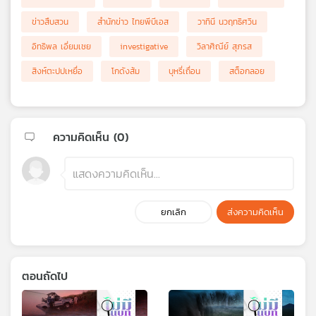
ข่าวสืบสวน
สำนักข่าว ไทยพีบีเอส
วาทินี นวฤทธิศวิน
อิทธิพล เอี่ยมเชย
investigative
วิลาศิณีย์ สุภรส
สิงห์ตะปปเหยื่อ
โกดังส้ม
บุหรี่เถื่อน
สต็อกลอย
ความคิดเห็น (
0
)
ยกเลิก
ส่งความคิดเห็น
ตอนถัดไป