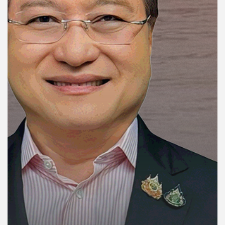
คุณ
เพลง
บทความ
ข่าว
และ
กิจกรรม
เกี่ยว
กับ
เรา