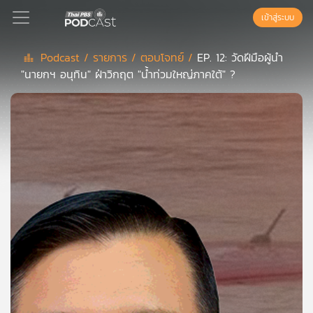
เข้าสู่ระบบ
Podcast /
รายการ /
ตอบโจทย์ /
EP. 12: วัดฝีมือผู้นำ
"นายกฯ อนุทิน" ฝ่าวิกฤต "น้ำท่วมใหญ่ภาคใต้" ?
Podcast
เพล
ย์
ลิ
สต์
แนะนำ
เพล
ย์
ลิ
สต์
ของ