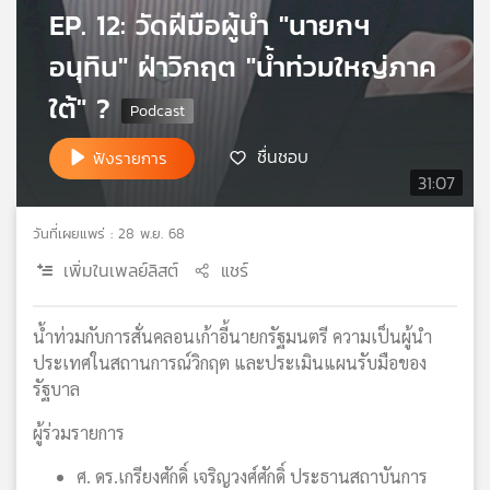
EP. 12: วัดฝีมือผู้นำ "นายกฯ
เครือ
ข่าย
อนุทิน" ฝ่าวิกฤต "น้ำท่วมใหญ่ภาค
วิทยุ
ไทย
ใต้" ?
พี
บี
ชื่นชอบ
ฟังรายการ
เอส
31:07
วันที่เผยแพร่ : 28 พ.ย. 68
แผนที่
เพิ่มในเพลย์ลิสต์
แชร์
วิทยุ
เครือ
ข่าย
น้ำท่วมกับการสั่นคลอนเก้าอี้นายกรัฐมนตรี ความเป็นผู้นำ
ประเทศในสถานการณ์วิกฤต และประเมินแผนรับมือของ
รัฐบาล
ผู้ร่วมรายการ
ศ. ดร.เกรียงศักดิ์ เจริญวงศ์ศักดิ์ ประธานสถาบันการ