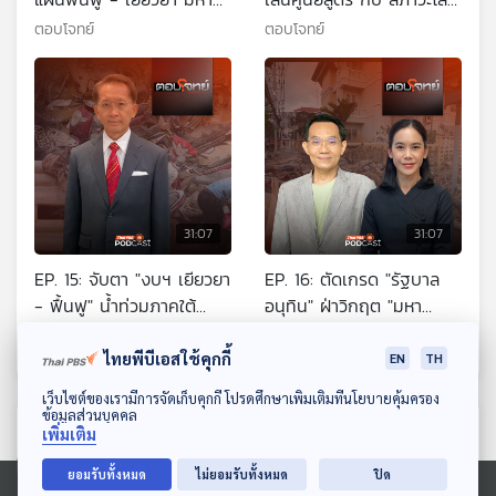
อุทกภัยภาคใต้
เดือด
ตอบโจทย์
ตอบโจทย์
31:07
31:07
EP. 15: จับตา "งบฯ เยียวยา
EP. 16: ตัดเกรด "รัฐบาล
- ฟื้นฟู" น้ำท่วมภาคใต้
อนุทิน" ฝ่าวิกฤต "มหา
"น้อยไป - ตกหล่น" หรือไม่
อุทกภัยภาคใต้ 2568"
ตอบโจทย์
ตอบโจทย์
?
ไทยพีบีเอสใช้คุกกี้
EN
TH
ดาวน์โหลด Thai PBS Podcast Application
เว็บไซต์ของเรามีการจัดเก็บคุกกี้ โปรดศึกษาเพิ่มเติมที่นโยบายคุ้มครอง
ข้อมูลส่วนบุคคล
ตอนที่เกี่ยวข้อง
เพิ่มเติม
ยอมรับทั้งหมด
ไม่ยอมรับทั้งหมด
ปิด