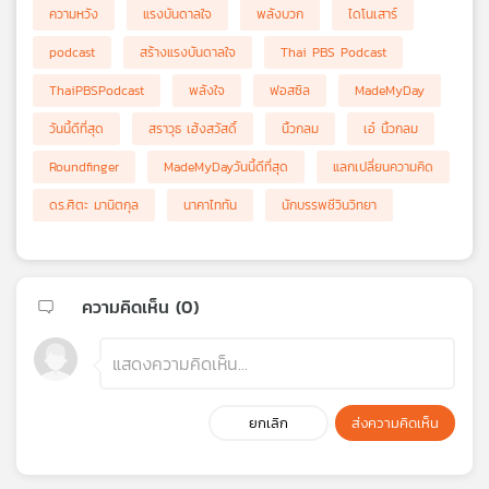
ความหวัง
แรงบันดาลใจ
พลังบวก
ไดโนเสาร์
podcast
สร้างแรงบันดาลใจ
Thai PBS Podcast
ThaiPBSPodcast
พลังใจ
ฟอสซิล
MadeMyDay
วันนี้ดีที่สุด
สราวุธ เฮ้งสวัสดิ์
นิ้วกลม
เอ๋ นิ้วกลม
Roundfinger
MadeMyDayวันนี้ดีที่สุด
แลกเปลี่ยนความคิด
ดร.ศิตะ มานิตกุล
นาคาไททัน
นักบรรพชีวินวิทยา
ความคิดเห็น (
0
)
ยกเลิก
ส่งความคิดเห็น