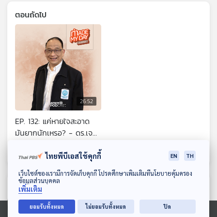
ตอนถัดไป
26:52
EP. 132: แค่หายใจสะอาด
มันยากนักเหรอ? - ดร.เจน
ชาญณรงค์
Made My Day วันนี้ดีที่สุด
ไทยพีบีเอสใช้คุกกี้
EN
TH
ดาวน์โหลด Thai PBS Podcast Application
เว็บไซต์ของเรามีการจัดเก็บคุกกี้ โปรดศึกษาเพิ่มเติมที่นโยบายคุ้มครอง
ข้อมูลส่วนบุคคล
ตอนที่เกี่ยวข้อง
เพิ่มเติม
ยอมรับทั้งหมด
ไม่ยอมรับทั้งหมด
ปิด