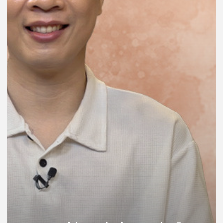
คุณ
เพลง
บทความ
ข่าว
และ
กิจกรรม
เกี่ยว
กับ
เรา