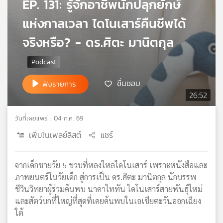
EP. 131: รู้จักอาชีพนักปลุกยักษ์
เครือ
แห่งกาลเวลา ไดโนเสาร์คืนชีพได้
ข่าย
วิทยุ
จริงหรือ? - ดร.ศิตะ มานิตกุล
ไทย
พี
บี
เอส
ชื่นชอบ
ฟังรายการ
26:52
แผนที่
วันที่เผยแพร่ : 04 ก.ค. 69
วิทยุ
เพิ่มในเพลย์ลิสต์
แชร์
เครือ
ข่าย
จากเด็กชายวัย 5 ขวบที่หลงใหลไดโนเสาร์ เพราะหนังสือและ
ภาพยนตร์ในวัยเด็ก สู่การเป็น ดร.ศิตะ มานิตกุล นักบรรพ
ชีวินวิทยาผู้ร่วมค้นพบ นาคาไททัน ไดโนเสาร์สายพันธุ์ใหม่
และสัตว์บกที่ใหญ่ที่สุดที่เคยค้นพบในเอเชียตะวันออกเฉียง
ใต้