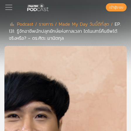
เข้าสู่ระบบ
Podcast /
รายการ /
Made My Day วันนี้ดีที่สุด /
EP.
131: รู้จักอาชีพนักปลุกยักษ์แห่งกาลเวลา ไดโนเสาร์คืนชีพได้
Podcast
จริงหรือ? - ดร.ศิตะ มานิตกุล
เพล
ย์
ลิ
สต์
แนะนำ
เพล
ย์
ลิ
สต์
ของ