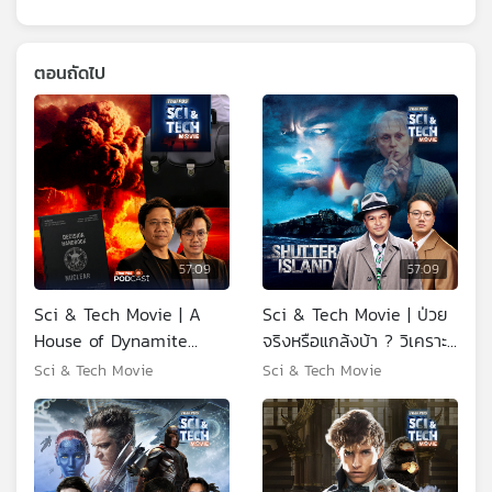
ตอนถัดไป
57:09
57:09
Sci & Tech Movie | A
Sci & Tech Movie | ป่วย
House of Dynamite
จริงหรือแกล้งบ้า ? วิเคราะห์
ความลับกระเป๋าและสมุดปก
หนัง Shutter Island ยุค
Sci & Tech Movie
Sci & Tech Movie
ดำ สั่งนิวเคลียร์ล้างโลก
มืดการรักษาจิตเวช