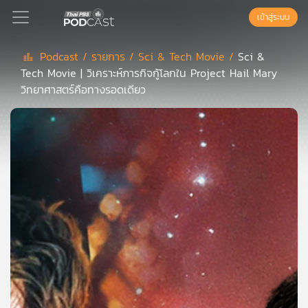
เข้าสู่ระบบ
Podcast /
รายการ /
Sci & Tech Movie /
Sci &
Tech Movie | วิเคราะห์ภารกิจกู้โลกใน Project Hail Mary
Podcast
วิทยาศาสตร์คือทางรอดเดียว
เพล
ย์
ลิ
สต์
แนะนำ
เพล
ย์
ลิ
สต์
ของ