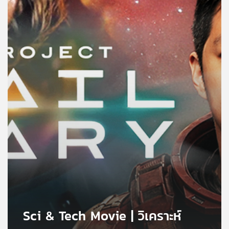
คุณ
เพลง
บทความ
ข่าว
และ
กิจกรรม
เกี่ยว
กับ
เรา
Sci & Tech Movie | วิเคราะห์