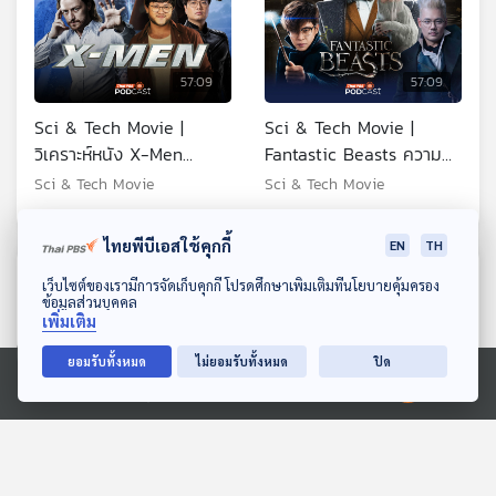
57:09
57:09
Sci & Tech Movie |
Sci & Tech Movie |
วิเคราะห์หนัง X-Men
Fantastic Beasts ความ
ถอดรหัส DNA มนุษย์กลาย
ลับของ "สัตว์มหัศจรรย์" ที่มี
Sci & Tech Movie
Sci & Tech Movie
พันธุ์
อยู่จริงบนโลก
ไทยพีบีเอสใช้คุกกี้
EN
TH
ตอนที่เกี่ยวข้อง
ดาวน์โหลด Thai PBS Podcast Application
เว็บไซต์ของเรามีการจัดเก็บคุกกี้ โปรดศึกษาเพิ่มเติมที่นโยบายคุ้มครอง
ข้อมูลส่วนบุคคล
เพิ่มเติม
ยอมรับทั้งหมด
ไม่ยอมรับทั้งหมด
ปิด
Ⓒ 2020 องค์การกระจายเสียงและแพร่ภาพสาธารณะแห่งประเทศไทย
57:09
57:09