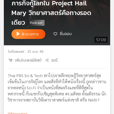
ภารกิจกู้โลกใน Project Hail
เครือ
Mary วิทยาศาสตร์คือทางรอด
ข่าย
วิทยุ
เดียว
ไทย
พี
ชื่นชอบ
บี
ฟังรายการ
เอส
57:09
วันที่เผยแพร่ : 25 เม.ย. 69
แผนที่
เพิ่มในเพลย์ลิสต์
แชร์
วิทยุ
เครือ
ข่าย
Thai PBS Sci & Tech พาไปเจาะลึกทฤษฎีวิทยาศาสตร์สุด
เข้มข้นในภารกิจกู้โลก และสิ่งที่ทำให้หนังเรื่องนี้ ถูกกล่าวขาน
จากคอหนัง Sci-Fi ว่าเป็นหนังที่สมจริงและที่ดีที่สุดใน
ทศวรรษนี้ กับแขกรับเชิญสุดพิเศษ ดร.มติพล ตั้งมติธรรม นัก
วิชาการจากสถาบันวิจัยดาราศาสตร์แห่งชาติ หรือ NARIT
ผู้จัดรายการ