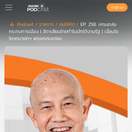
เข้าสู่ระบบ
Podcast /
รายการ /
คุยให้คิด /
EP. 258: เครนถล่ม
กระทบการเมือง | อิตาเลียนไทยทำไมมักได้งานรัฐ | เงื่อนไข
Podcast
โหวตนายกฯ พรรคประชาชน
เพล
ย์
ลิ
สต์
แนะนำ
เพล
ย์
ลิ
สต์
ของ