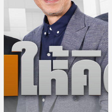
คุณ
เพลง
บทความ
ข่าว
และ
กิจกรรม
เกี่ยว
กับ
เรา