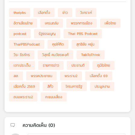
thaipbs
เลือกตั้ง
ข่าว
วิเคราะห์
อิตาเลียนไทย
เครนถล่ม
พรรคการเมือง
เพื่อไทย
podcast
รัฐธรรมนูญ
Thai PBS Podcast
ThaiPBSPodcast
คุยให้คิด
สุทธิชัย หยุ่น
วีระ ธีรภัทร
วิสุทธิ์ คมวัชรพงศ์
TalkToThink
เจาะประเด็น
รายการข่าว
ประชามติ
ภูมิใจไทย
สส.
พรรคประชาชน
พระราม2
เลือกตั้ง 69
เลือกตั้ง 2569
สีคิ้ว
โครงการรัฐ
ประมูลงาน
ถนนพระราม2
คะแนนเสี่ยง
ความคิดเห็น (
0
)