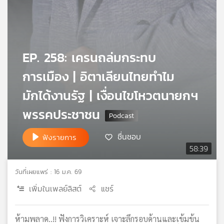
เครือ
ข่าย
วิทยุ
ไทย
EP. 258: เครนถล่มกระทบ
พี
บี
การเมือง | อิตาเลียนไทยทำไม
เอส
มักได้งานรัฐ | เงื่อนไขโหวตนายกฯ
พรรคประชาชน
แผนที่
วิทยุ
ชื่นชอบ
เครือ
ฟังรายการ
ข่าย
58:39
วันที่เผยแพร่ : 16 ม.ค. 69
เพิ่มในเพลย์ลิสต์
แชร์
ห้ามพลาด..!! ฟังการวิเคราะห์ เจาะลึกรอบด้านและเข้มข้น