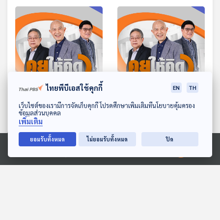
ประกันสังคมออกจาก
ทางไหน | วาทะกรรม "ไม่รัก
ราชการ
ชาติ"
58:39
58:39
ไทยพีบีเอสใช้คุกกี้
EN
TH
EP. 261: วิเคราะห์ผล แนว
EP. 262: ลือสนั่น อาจไร้กล้า
ดาวน์โหลด Thai PBS Podcast Application
เว็บไซต์ของเรามีการจัดเก็บคุกกี้ โปรดศึกษาเพิ่มเติมที่นโยบายคุ้มครอง
ข้อมูลส่วนบุคคล
โน้มจัดตั้งรัฐบาล | เวทีดี
ธรรมร่วมรัฐบาล | สารพัด
เพิ่มเติม
เบตพรรคการเมือง |
ปัญหาเลือกตั้ง | อนุทินเป็น
คุยให้คิด
คุยให้คิด
แนวคิดพรรคการเมืองกับ
นายกฯ ใครเป็นรัฐมนตรี
ยอมรับทั้งหมด
ไม่ยอมรับทั้งหมด
ปิด
การแก้ไข รธน.
Ⓒ 2020 องค์การกระจายเสียงและแพร่ภาพสาธารณะแห่งประเทศไทย
ตอนที่เกี่ยวข้อง