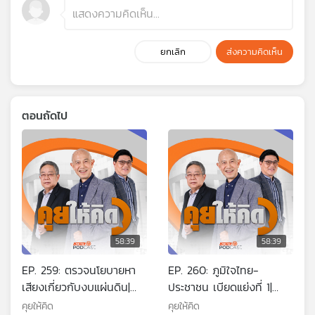
ยกเลิก
ส่งความคิดเห็น
ตอนถัดไป
58:39
58:39
EP. 259: ตรวจนโยบายหา
EP. 260: ภูมิใจไทย-
เสียงเกี่ยวกับงบแผ่นดิน|
ประชาชน เบียดแย่งที่ 1|
ยกภูมิใจไทยได้อันดับ 1 | เอา
หลังเลือกตั้งการเมืองไทยไป
คุยให้คิด
คุยให้คิด