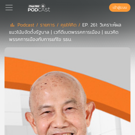
เข้าสู่ระบบ
Podcast /
รายการ /
คุยให้คิด /
EP. 261: วิเคราะห์ผล
แนวโน้มจัดตั้งรัฐบาล | เวทีดีเบตพรรคการเมือง | แนวคิด
Podcast
พรรคการเมืองกับการแก้ไข รธน.
เพล
ย์
ลิ
สต์
แนะนำ
เพล
ย์
ลิ
สต์
ของ