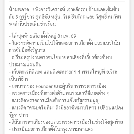
ห้ามพลาด..!! ฟังการวิเคราะห์ เจาะลึกรอบด้านและเข้มข้น
กับ 3 กูรูรู้ข่าว สุทธิชัย หยุ่น, วีระ ธีรภัทร และ วิสุทธิ์ คมวัชร
พงศ์ กับประเด็นข่าวร้อน
- โค้งสุดท้ายเลือกตั้งใหญ่ 8 ก.พ. 69
- วิเคราะห์ความเป็นไปได้ของผลการเลือกตั้ง และแนวโน้ม
การจับมือตั้งรัฐบาล
- อ.วีระ สรุปงานตรวจนโยบายหาเสียงที่เกี่ยวข้องกับงบ
ประมาณแผ่นดิน
- เก็บตกเวทีดีเบต แคนดิเดตนายกฯ 4 พรรคใหญ่ที่ อ.วีระ
เป็นพิธีกร
- บทบาทของ Founder และผู้บริหารพรรคการเมือง
- พรรคการเมืองกับการส่งตัวแทนร่วมเวทีดีเบตต่าง ๆ
- แนวคิดพรรคการเมืองกับการแก้ไขรัฐธรรมนูญ
- แนวคิด "ครม.ดรีมทีม" ดึงมืออาชีพมาบริหาร เปลี่ยนแปลง
รัฐราชการ
- สีสันการหาเสียงของแต่ละพรรคการเมืองในช่วงโค้งสุดท้าย
- ประเมินผลการเลือกตั้งในกรุงเทพมหานคร