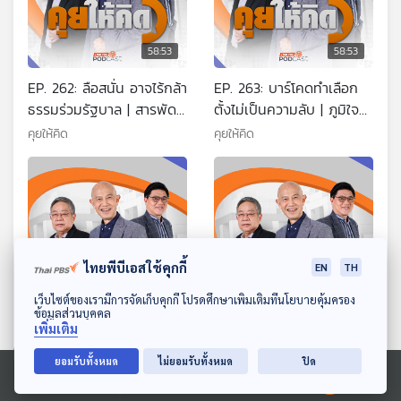
58:53
58:53
EP. 262: ลือสนั่น อาจไร้กล้า
EP. 263: บาร์โคดทำเลือก
ธรรมร่วมรัฐบาล | สารพัด
ตั้งไม่เป็นความลับ | ภูมิใจ
ปัญหาเลือกตั้ง | อนุทินเป็น
ไทย-กล้าธรรม ยังไม่จับมือ
คุยให้คิด
คุยให้คิด
นายกฯ ใครเป็นรัฐมนตรี
กัน | รัฐบาลอนุทินไม่ลงตัว
ไทยพีบีเอสใช้คุกกี้
EN
TH
ดาวน์โหลด Thai PBS Podcast Application
58:53
58:53
เว็บไซต์ของเรามีการจัดเก็บคุกกี้ โปรดศึกษาเพิ่มเติมที่นโยบายคุ้มครอง
ข้อมูลส่วนบุคคล
เพิ่มเติม
EP. 264: ธรรมนัสยังมี
EP. 265: สู้รบในอิหร่าน
โอกาสร่วมงานกับรัฐบาล
น้ำมันและเศรษฐกิจไทยไหว
ยอมรับทั้งหมด
ไม่ยอมรับทั้งหมด
ปิด
อนุทิน 2 หรือไม่ | กกต. ไล่
แค่ไหน | รัฐบาลอนุทิน 2
คุยให้คิด
คุยให้คิด
Ⓒ 2020 องค์การกระจายเสียงและแพร่ภาพสาธารณะแห่งประเทศไทย
ฟ้องกรณีนับคะแนนเลือกตั้ง
นิ่งแล้วหรือยัง