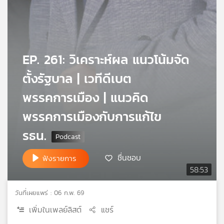
เครือ
ข่าย
วิทยุ
ไทย
พี
EP. 261: วิเคราะห์ผล แนวโน้มจัด
บี
ตั้งรัฐบาล | เวทีดีเบต
เอส
พรรคการเมือง | แนวคิด
พรรคการเมืองกับการแก้ไข
แผนที่
วิทยุ
รธน.
เครือ
ข่าย
ชื่นชอบ
ฟังรายการ
58:53
วันที่เผยแพร่ : 06 ก.พ. 69
เพิ่มในเพลย์ลิสต์
แชร์