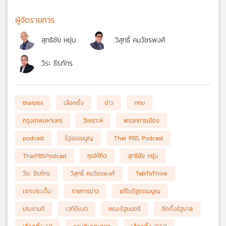
ผู้จัดรายการ
สุทธิชัย หยุ่น
วิสุทธิ์ คมวัชรพงศ์
วีระ ธีรภัทร
thaipbs
เลือกตั้ง
ข่าว
กทม
กรุงเทพมหานคร
วิเคราะห์
พรรคการเมือง
podcast
รัฐธรรมนูญ
Thai PBS Podcast
ThaiPBSPodcast
คุยให้คิด
สุทธิชัย หยุ่น
วีระ ธีรภัทร
วิสุทธิ์ คมวัชรพงศ์
TalkToThink
เจาะประเด็น
รายการข่าว
แก้ไขรัฐธรรมนูญ
ประชามติ
เวทีดีเบต
คณะรัฐมนตรี
จัดตั้งรัฐบาล