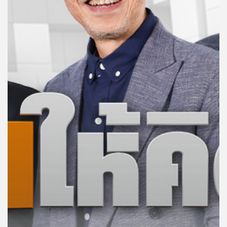
คุณ
เพลง
บทความ
ข่าว
และ
กิจกรรม
เกี่ยว
กับ
เรา