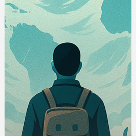
คุณ
เพลง
บทความ
ข่าว
และ
กิจกรรม
เกี่ยว
กับ
เรา