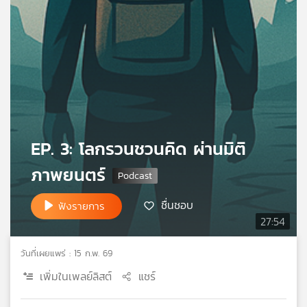
เครือ
ข่าย
วิทยุ
ไทย
พี
บี
เอส
EP. 3: โลกรวนชวนคิด ผ่านมิติ
แผนที่
ภาพยนตร์
วิทยุ
เครือ
ข่าย
ชื่นชอบ
ฟังรายการ
27:54
วันที่เผยแพร่ : 15 ก.พ. 69
เพิ่มในเพลย์ลิสต์
แชร์