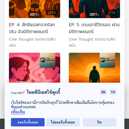
27:54
27:54
EP. 4: ลัทธิแปลกจากโลก
EP. 5: เกมเอาชีวิตรอด ผ่าน
จริง อิงมิติภาพยนตร์
มิติภาพยนตร์
Cine Thought ถอดความคิด
Cine Thought ถอดความคิด
หนัง
หนัง
ไทยพีบีเอสใช้คุกกี้
EN
TH
27:54
27:54
ดาวน์โหลด Thai PBS Podcast Application
เว็บไซต์ของเรามีการจัดเก็บคุกกี้ โปรดศึกษาเพิ่มเติมที่นโยบายคุ้มครอง
ข้อมูลส่วนบุคคล
EP. 6: ความรักความ
EP. 7: การออกเดินทางตาม
เพิ่มเติม
สัมพันธ์ ผ่านมิติภาพยนตร์
หาบางอย่าง ผ่านมิติ
ยอมรับทั้งหมด
ไม่ยอมรับทั้งหมด
ปิด
ภาพยนตร์
Cine Thought ถอดความคิด
Cine Thought ถอดความคิด