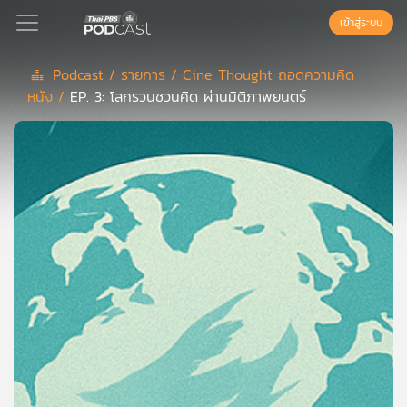
เข้าสู่ระบบ
Podcast /
รายการ /
Cine Thought ถอดความคิด
หนัง /
EP. 3: โลกรวนชวนคิด ผ่านมิติภาพยนตร์
Podcast
เพล
ย์
ลิ
สต์
แนะนำ
เพล
ย์
ลิ
สต์
ของ