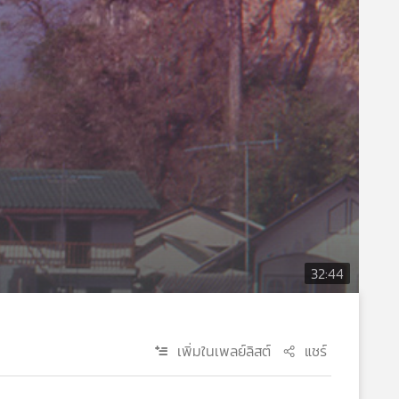
32:44
เพิ่มในเพลย์ลิสต์
แชร์