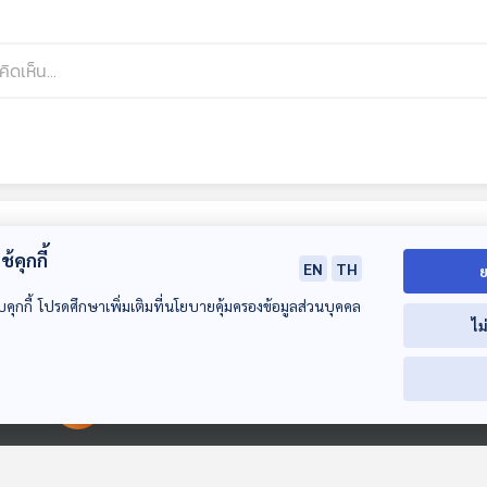
้คุกกี้
EN
TH
ย
บคุกกี้ โปรดศึกษาเพิ่มเติมที่นโยบายคุ้มครองข้อมูลส่วนบุคคล
ไม
32:44
32:44
3
00:00:00
00:00:00
EP. 197: ความฝันขอ
EP. 198: ปีทองอัน
EP. 199: คุณค่
งอะเวีย
แสนสุขที่ไม่อาจหวน
ผลงาน ธีรภาพ 