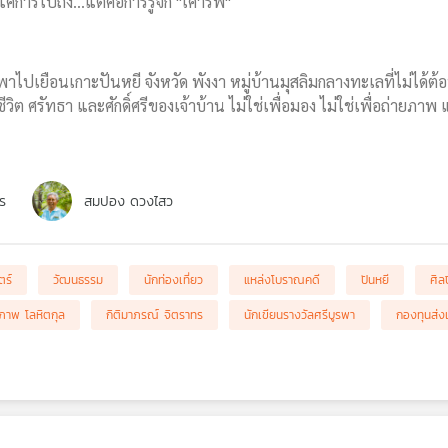
แค่การไปถึง...แต่คือการรู้จัก "เคารพ"
พาไปเยือนเกาะปันหยี จังหวัด พังงา หมู่บ้านมุสลิมกลางทะเลที่ไม่ได้ต
ีชีวิต ศรัทธา และศักดิ์ศรีของเจ้าบ้าน ไม่ใช่เพื่อมอง ไม่ใช่เพื่อถ่ายภาพ แ
ร
สมปอง ดวงไสว
ตร์
วัฒนธรรม
นักท่องเที่ยว
แหล่งโบราณคดี
ปันหยี
ศิล
รภาพ โลหิตกุล
กิติมาภรณ์ จิตราทร
นักเขียนรางวัลศรีบูรพา
กองทุนส่ง