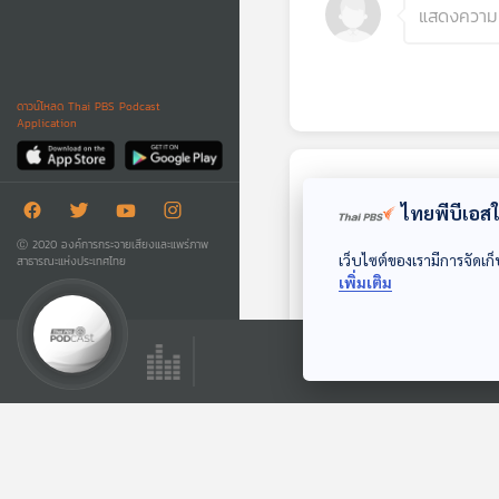
ดาวน์โหลด Thai PBS Podcast
Application
ตอนถัดไป
ไทยพีบีเอสใช
Ⓒ 2020 องค์การกระจายเสียงและแพร่ภาพ
เว็บไซต์ของเรามีการจัดเก็
สาธารณะแห่งประเทศไทย
เพิ่มเติม
41:47
ประวัติศาสตร์เขตแดน
ไทย : พลิกมุมวาท
กรรม "การเสียดิน
Back To Basics
แดน-ชาตินิยม"