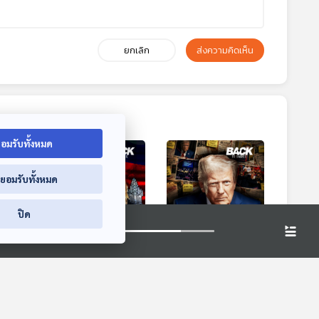
ยกเลิก
ส่งความคิดเห็น
อมรับทั้งหมด
่ยอมรับทั้งหมด
ปิด
1:47
41:47
41:47
"ขอม" ไม่ใช่ "เขมร"
เปิดแฟ้มลับ
อร์ต
ชำแหละวาทกรรม ข้อ
สัญชาตญาณ "โดนั
โลก
ถกเถียงที่ยาวนาน
ลด์ ทรัมป์" กับ
Back To Basics
Back To Basics
"เกือบ 100 ปี"
นโยบายท้าทาย