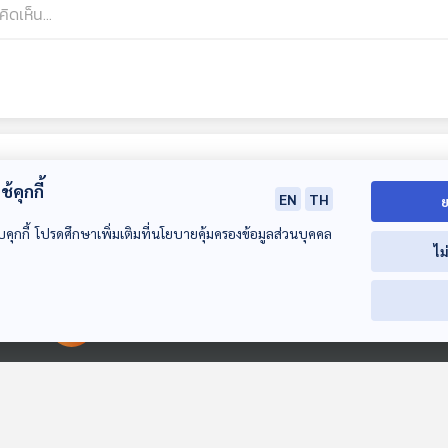
้คุกกี้
EN
TH
ย
บคุกกี้ โปรดศึกษาเพิ่มเติมที่นโยบายคุ้มครองข้อมูลส่วนบุคคล
ไม
41:47
41:47
4
00:00:00
00:00:00
"สิงคโปร์" หลักคิด
ต้นทุนที่ "ไทย" ต้อง
"ทรัมป์" บุก
“สร้างชาติ-บริหาร
เสีย จากความขัดแย้ง
“อเมริกาใต้” สป
ประเทศ” : เจริญทิ้ง
กับ "กัมพูชา"
ไลท์ใหม่สมรภูมิ
Back To Basics
Back To Basics
Back To Basics
"เพื่อนบ้าน" ไม่เห็น
ไทยรับกรรม ?