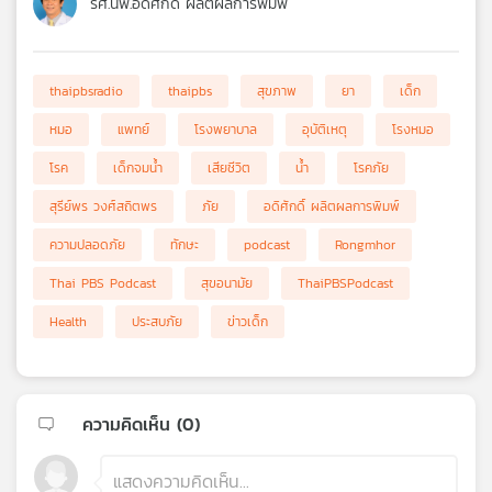
รศ.นพ.อดิศักดิ์ ผลิตผลการพิมพ์
thaipbsradio
thaipbs
สุขภาพ
ยา
เด็ก
หมอ
แพทย์
โรงพยาบาล
อุบัติเหตุ
โรงหมอ
โรค
เด็กจมน้ำ
เสียชีวิต
น้ำ
โรคภัย
สุรีย์พร วงศ์สถิตพร
ภัย
อดิศักดิ์ ผลิตผลการพิมพ์
ความปลอดภัย
ทักษะ
podcast
Rongmhor
Thai PBS Podcast
สุขอนามัย
ThaiPBSPodcast
Health
ประสบภัย
ข่าวเด็ก
ความคิดเห็น (
0
)