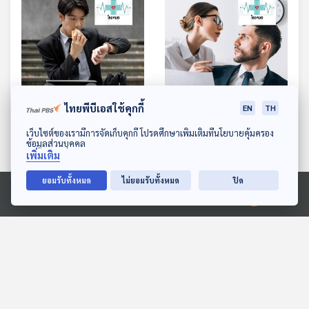
28:50
28:50
ไทยพีบีเอสใช้คุกกี้
EN
TH
EP. 960: คนวัยทำงาน กิน
EP. 961: คุกคามทางเพศ
ดาวน์โหลด Thai PBS Podcast Application
เว็บไซต์ของเรามีการจัดเก็บคุกกี้ โปรดศึกษาเพิ่มเติมที่นโยบายคุ้มครอง
อะไรให้มีแรงมีพลัง
จะหลีกเลี่ยงอย่างไร
ข้อมูลส่วนบุคคล
เพิ่มเติม
โรงหมอ
โรงหมอ
ยอมรับทั้งหมด
ไม่ยอมรับทั้งหมด
ปิด
Ⓒ 2020 องค์การกระจายเสียงและแพร่ภาพสาธารณะแห่งประเทศไทย
ตอนที่เกี่ยวข้อง