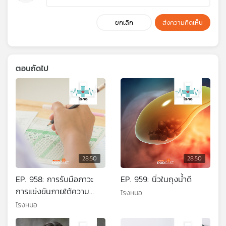
ยกเลิก
ส่งความคิดเห็น
ตอนถัดไป
28:50
28:50
EP. 958: การรับมือภาวะ
EP. 959: นิ่วในถุงน้ำดี
การแข่งขันภายใต้ความ
โรงหมอ
กดดัน
โรงหมอ