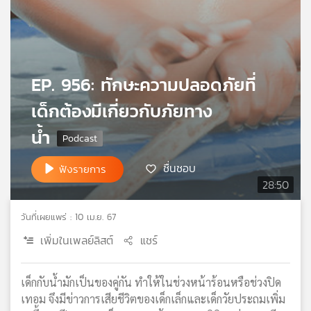
เครือ
ข่าย
วิทยุ
ไทย
พี
EP. 956: ทักษะความปลอดภัยที่
บี
เด็กต้องมีเกี่ยวกับภัยทาง
เอส
น้ำ
แผนที่
ชื่นชอบ
ฟังรายการ
วิทยุ
28:50
เครือ
ข่าย
วันที่เผยแพร่ : 10 เม.ย. 67
เพิ่มในเพลย์ลิสต์
แชร์
เด็กกับน้ำมักเป็นของคู่กัน ทำให้ในช่วงหน้าร้อนหรือช่วงปิด
เทอม จึงมีข่าวการเสียชีวิตของเด็กเล็กและเด็กวัยประถมเพิ่ม