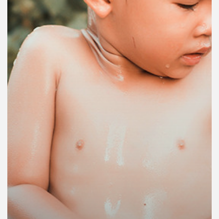
คุณ
เพลง
บทความ
ข่าว
และ
กิจกรรม
เกี่ยว
กับ
เรา