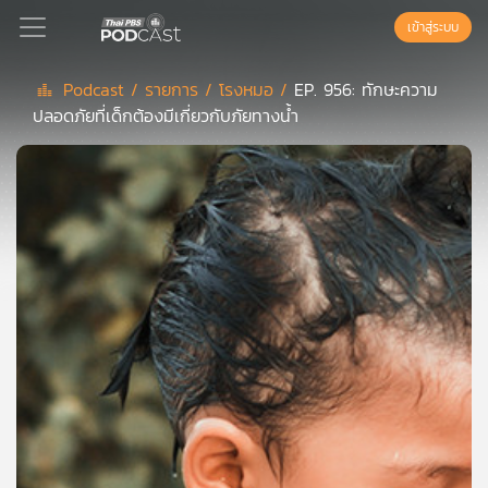
เข้าสู่ระบบ
Podcast /
รายการ /
โรงหมอ /
EP. 956: ทักษะความ
ปลอดภัยที่เด็กต้องมีเกี่ยวกับภัยทางน้ำ
Podcast
เพล
ย์
ลิ
สต์
แนะนำ
เพล
ย์
ลิ
สต์
ของ