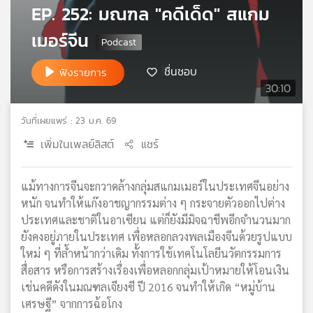
EP. 252: มณฑล "คดีเด็ด" สแกม
เครือ
ข่าย
เมอร์จีน
วิทยุ
ไทย
ชื่นชอบ
ฟังรายการ
พี
30:10
บี
เอส
วันที่เผยแพร่ : 23 ม.ค. 69
เพิ่มในเพลย์ลิสต์
แชร์
แผนที่
วิทยุ
แม้ทางการจีนจะกวาดล้างกลุ่มสแกมเมอร์ในประเทศจีนอย่าง
เครือ
หนัก จนทำให้แก๊งอาชญากรรมต่าง ๆ กระจายตัวออกไปต่าง
ข่าย
ประเทศและชาติในอาเซียน แต่ก็ยังมีมิจฉาชีพอีกจำนวนมาก
ยังคงอยู่ภายในประเทศ เพื่อหลอกลวงพลเมืองจีนด้วยรูปแบบ
ใหม่ ๆ ที่ล้ำหน้ากว่าเดิม ทั้งการใช้เทคโนโลยีนวัตกรรมการ
สื่อสาร หรือการสร้างเรื่องเพื่อหลอกกลุ่มเป้าหมายให้โอนเงิน
เช่นคดีดังในมณฑลเจียงซี ปี 2016 จนทำให้เกิด “หมู่บ้าน
เศรษฐี” จากการฉ้อโกง