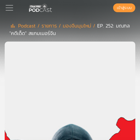
เข้าสู่ระบบ
Podcast /
รายการ /
มองจีนมุมใหม่ /
EP. 252: มณฑล
"คดีเด็ด" สแกมเมอร์จีน
Podcast
เพล
ย์
ลิ
สต์
แนะนำ
เพล
ย์
ลิ
สต์
ของ