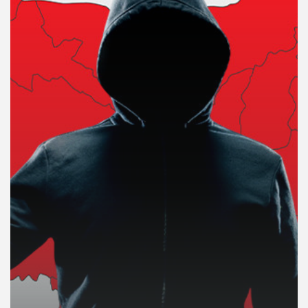
คุณ
เพลง
บทความ
ข่าว
และ
กิจกรรม
เกี่ยว
กับ
เรา