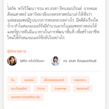
.
โสภิต หวังวิวัฒนา ชวน ดร.อรสา รัตนอมรภิรมย์ จากคณะ
สังคมศาสตร์ มหาวิทยาลัยเกษตรศาสตร์มาเล่าให้ฟังว่า
แต่ละมณฑลมีรูปแบบการหลอกลวงอย่างไร มีคดีดังเรื่องใด
บ้าง ทำไมสแกมเมอร์จึงมีจำนวนมากในมณฑลทางตอนใต้
และรัฐบาลจีนมีแนวทางในการพัฒนาพื้นที่ เพื่อสร้างอาชีพ
ใหม่ให้กับสแกมเมอร์ที่กลับใจอย่างไร
ผู้จัดรายการ
โสภิต หวังวิวัฒนา
ดร. อรสา รัตนอมรภิรมย์
จีน
ออนไลน์
แก๊งคอลเซนเตอร์
หลอกลวง
มองจีนมุมใหม่
China
Scammer
สแกมเมอร์
มณฑลทางตอนใต้ของจีน