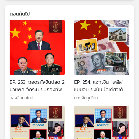
ตอนถัดไป
30:10
30:10
EP. 253: ถอดรหัสจีนปลด 2
EP. 254: แจกเงิน "พลัส"
นายพล จัดระเบียบกองทัพ
แบบจีน ยิงปืนนัดเดียวได้
จีน
นก..?..ตัว
มองจีนมุมใหม่
มองจีนมุมใหม่