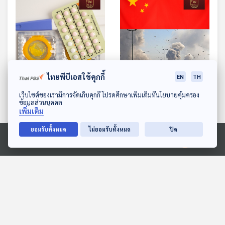
28:09
28:09
ไทยพีบีเอสใช้คุกกี้
EN
TH
EP. 257: แผนขึ้นภาษี 13%
EP. 258: เมื่อสหรัฐฯจับมือ
ดาวน์โหลด Thai PBS Podcast Application
เว็บไซต์ของเรามีการจัดเก็บคุกกี้ โปรดศึกษาเพิ่มเติมที่นโยบายคุ้มครอง
ถุงยางอนามัยและอุปกรณ์
อิสราเอล ทำสงครามกับ
ข้อมูลส่วนบุคคล
เพิ่มเติม
คุมกำเนิด กระตุ้นการเกิด
อิหร่าน วิกฤตหรือโอกาส
มองจีนมุมใหม่
มองจีนมุมใหม่
จีนได้ผลจริงหรือ?
สำหรับจีน
ยอมรับทั้งหมด
ไม่ยอมรับทั้งหมด
ปิด
Ⓒ 2020 องค์การกระจายเสียงและแพร่ภาพสาธารณะแห่งประเทศไทย
ตอนที่เกี่ยวข้อง