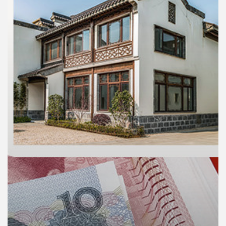
คุณ
เพลง
บทความ
ข่าว
และ
กิจกรรม
เกี่ยว
กับ
เรา