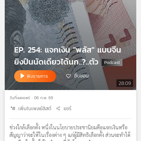
เครือ
ข่าย
วิทยุ
ไทย
พี
บี
EP. 254: แจกเงิน "พลัส" แบบจีน
เอส
ยิงปืนนัดเดียวได้นก..?..ตัว
แผนที่
ชื่นชอบ
ฟังรายการ
วิทยุ
28:09
เครือ
ข่าย
วันที่เผยแพร่ : 06 ก.พ. 69
เพิ่มในเพลย์ลิสต์
แชร์
ช่วงใกล้เลือกตั้ง หนึ่งในนโยบายประชานิยมคือแจกเงินหรือ
สัญญาว่าจะให้ในเรื่องต่าง ๆ แก่ผู้มีสิทธิเลือกตั้ง ส่วนจะทำได้