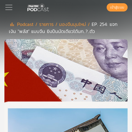
เข้าสู่ระบบ
Podcast /
รายการ /
มองจีนมุมใหม่ /
EP. 254: แจก
เงิน "พลัส" แบบจีน ยิงปืนนัดเดียวได้นก..?..ตัว
Podcast
เพล
ย์
ลิ
สต์
แนะนำ
เพล
ย์
ลิ
สต์
ของ