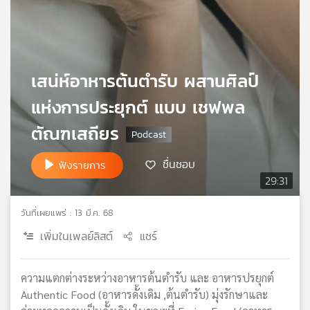
เครือ
ข่าย
วิทยุ
ไทย
เสน่ห์อาหารต้นตำรับ ผสานศิลป์
พี
บี
แห่งการประยุกต์ แบบ เชฟพล
เอส
ตัณฑเสถียร
แผนที่
ชื่นชอบ
ฟังรายการ
วิทยุ
29:31
เครือ
ข่าย
วันที่เผยแพร่ : 13 มี.ค. 68
เพิ่มในเพลย์ลิสต์
แชร์
ความแตกต่างระหว่างอาหารต้นตำรับ และ อาหารปรยุกต์
Authentic Food (อาหารดั้งเดิม ,ต้นตำรับ) มุ่งรักษาและ