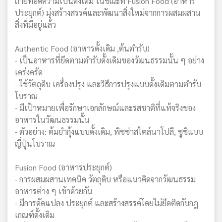
ถ่ายทอดความเป็นดั้งเดิม ในขณะที่ Fusion Food (อาหาร
ประยุกต์) มุ่งสร้างสรรค์และพัฒนาสิ่งใหม่จากการผสมผสาน
สิ่งที่มีอยู่แล้ว
Authentic Food (อาหารดั้งเดิม ,ต้นตำรับ)
- เป็นอาหารที่ยึดตามตำรับดั้งเดิมของวัฒนธรรมนั้น ๆ อย่าง
เคร่งครัด
- ใช้วัตถุดิบ เครื่องปรุง และวิธีการปรุงแบบดั้งเดิมตามตำรับ
โบราณ
- มีเป้าหมายเพื่อรักษาเอกลักษณ์และรสชาติที่แท้จริงของ
อาหารในวัฒนธรรมนั้น
- ตัวอย่าง: ต้มยำกุ้งแบบดั้งเดิม, พิซซ่าสไตล์นาโปลี, ซูชิแบบ
ญี่ปุ่นโบราณ
Fusion Food (อาหารประยุกต์)
- การผสมผสานเทคนิค วัตถุดิบ หรือแนวคิดจากวัฒนธรรม
อาหารต่าง ๆ เข้าด้วยกัน
- มีการดัดแปลง ประยุกต์ และสร้างสรรค์โดยไม่ยึดติดกับกฎ
เกณฑ์ดั้งเดิม