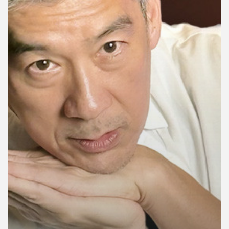
คุณ
เพลง
บทความ
ข่าว
และ
กิจกรรม
เกี่ยว
กับ
เรา