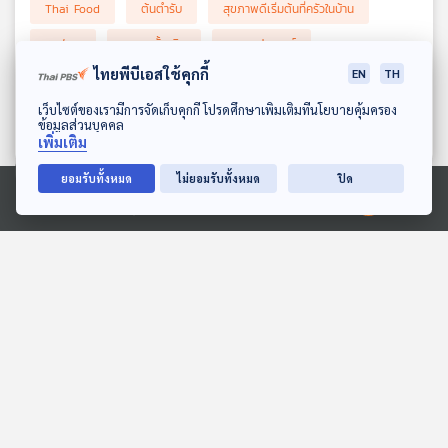
Thai Food
ต้นตำรับ
สุขภาพดีเริ่มต้นที่ครัวในบ้าน
เชฟพล
อาหารดั้งเดิม
อาหารประยุกต์
ไทยพีบีเอสใช้คุกกี้
EN
TH
Authentic Food
Fusion Food
เชฟพลตัณฑเสถียร
ดาวน์โหลด Thai PBS Podcast Application
เว็บไซต์ของเรามีการจัดเก็บคุกกี้ โปรดศึกษาเพิ่มเติมที่นโยบายคุ้มครอง
เสน่ห์อาหารต้นตำรับผสานศิลป์แห่งการประยุกต์
ข้อมูลส่วนบุคคล
เพิ่มเติม
ยอมรับทั้งหมด
ไม่ยอมรับทั้งหมด
ปิด
ตอนที่เกี่ยวข้อง
Ⓒ 2020 องค์การกระจายเสียงและแพร่ภาพสาธารณะแห่งประเทศไทย
29:31
29:31
EP. 2038: ทำไมคนเรามี
EP. 2: ยกเครื่องบอร์ด ปม