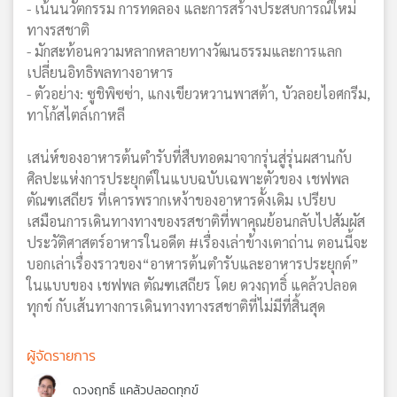
- เน้นนวัตกรรม การทดลอง และการสร้างประสบการณ์ใหม่
ทางรสชาติ
- มักสะท้อนความหลากหลายทางวัฒนธรรมและการแลก
เปลี่ยนอิทธิพลทางอาหาร
- ตัวอย่าง: ซูชิพิซซ่า, แกงเขียวหวานพาสต้า, บัวลอยไอศกรีม,
ทาโก้สไตล์เกาหลี
เสน่ห์ของอาหารต้นตำรับที่สืบทอดมาจากรุ่นสู่รุ่นผสานกับ
ศิลปะแห่งการประยุกต์ในแบบฉบับเฉพาะตัวของ เชฟพล
ตัณฑเสถียร ที่เคารพรากเหง้าของอาหารดั้งเดิม เปรียบ
เสมือนการเดินทางทางของรสชาติที่พาคุณย้อนกลับไปสัมผัส
ประวัติศาสตร์อาหารในอดีต #เรื่องเล่าข้างเตาถ่าน ตอนนี้จะ
บอกเล่าเรื่องราวของ“อาหารต้นตำรับและอาหารประยุกต์”
ในแบบของ เชฟพล ตัณฑเสถียร โดย ดวงฤทธิ์ แคล้วปลอด
ทุกข์ กับเส้นทางการเดินทางทางรสชาติที่ไม่มีที่สิ้นสุด
ผู้จัดรายการ
ดวงฤทธิ์ แคล้วปลอดทุกข์