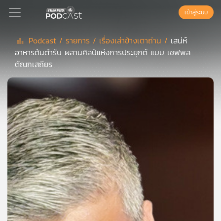
เข้าสู่ระบบ
Podcast /
รายการ /
เรื่องเล่าข้างเตาถ่าน /
เสน่ห์
อาหารต้นตำรับ ผสานศิลป์แห่งการประยุกต์ แบบ เชฟพล
Podcast
ตัณฑเสถียร
เพล
ย์
ลิ
สต์
แนะนำ
เพล
ย์
ลิ
สต์
ของ