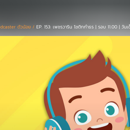
dcaster ตัวน้อย /
EP. 153: เพชรวาริน โชติกกำธร | รอบ 11.00 | วันเ