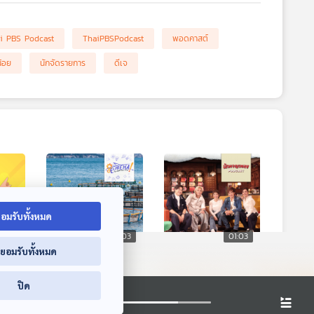
i PBS Podcast
ThaiPBSPodcast
พอดคาสต์
้อย
นักจัดรายการ
ดีเจ
อมรับทั้งหมด
1:03
01:03
01:03
่ยอมรับทั้งหมด
ืบราช
EP. 9: ระบบการเลี้ยง
EP. 96: จอย T-Skirt
ัน
สัตว์น้ำแบบน้ำไหล
กับการผ่านโรคร้าย
ปิด
เวียน
และมิตรภาพจาก
ย
Eureka ท่องโลก
นักผจญเพลง Podcast