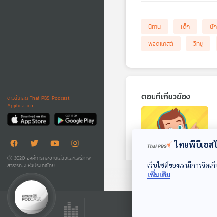
นิทาน
เด็ก
นัก
พอดแคสต์
วิทยุ
ตอนที่เกี่ยวข้อง
ดาวน์โหลด Thai PBS Podcast
Application
ไทยพีบีเอสใช
Ⓒ 2020 องค์การกระจายเสียงและแพร่ภาพ
01:03
เว็บไซต์ของเรามีการจัดเก็
สาธารณะแห่งประเทศไทย
เพิ่มเติม
EP. 175: วุฒิภัทร
ช่วยชัย | รอบ 13.00 |
วันเด็ก 2569
Podcaster ตัวน้อย