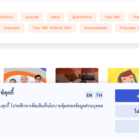
เล่านิทาน
podcast
radio
ผู้ประกาศข่าว
Thai PBS
Tha
Podcaster
Thai PBS คิดส์เดย์ 2567
Podcasterkids
Podcaster น
้คุกกี้
EN
TH
ย
01:03
01:03
0
บคุกกี้ โปรดศึกษาเพิ่มเติมที่นโยบายคุ้มครองข้อมูลส่วนบุคคล
ไม
EP. 244: เพื่อไทย
EP. 137: ขยายผล
EP. 123: ชยน ส
ฮึกเหิม ตั้งเป้า สส.
"โกงสอบท้องถิ่น" ขุด
| รอบ 10.00 | ว
200 คน | ไทย-
รากถอนโคน หรือ
เด็ก 2569
คุยให้คิด
ตอบโจทย์
Podcaster ตัวน้อ
00:00:00
00:00:00