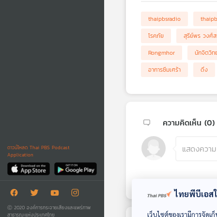
thaipbsradio
thaip
โรคภัย
สุรีย์พร วงศ์
Rongmhor
นักจิตวิท
อาการซึมเศร้า
ดิ่ง
ความคิดเห็น (
0
)
ดาวน์โหลด Thai PBS Podcast
Application
ไทยพีบีเอสใช
Ⓒ 2020 องค์การกระจายเสียงและแพร่ภาพ
เว็บไซต์ของเรามีการจัดเก็
สาธารณะแห่งประเทศไทย