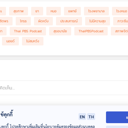
bs
สุขภาพ
ยา
หมอ
แพทย์
โรงพยาบาล
โรงหมอ
สถิตพร
โกรธ
ผิดหวัง
ประสบการณ์
ไม่มีความสุข
ภาวะซึม
ยา
Thai PBS Podcast
สุขอนามัย
ThaiPBSPodcast
สภาพจิต
นอยด์
ไม่สมหวัง
้คุกกี้
EN
TH
ย
บคุกกี้ โปรดศึกษาเพิ่มเติมที่นโยบายคุ้มครองข้อมูลส่วนบุคคล