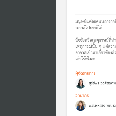
มนุษย์แต่ละคนนอกจากนิส
นอยด์ไปเลยก็ได้
ปัจจัยหรือเหตุการณ์ที่ท
เหตุการณ์นั้น ๆ แต่ควา
อากาศเข้ามาเกี่ยวข้องด
เล่าให้ฟังค่ะ
ผู้จัดรายการ
สุรีย์พร วงศ์สถิต
วิทยากร
พ.ต.อ.หญิง พญ.อั