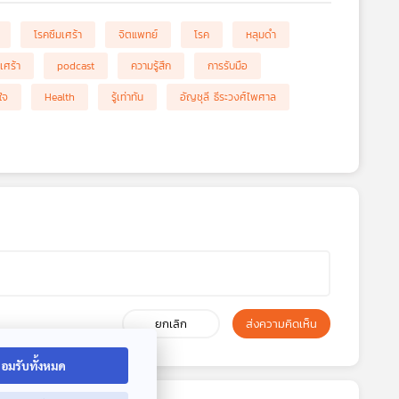
โรคซึมเศร้า
จิตแพทย์
โรค
หลุมดำ
เศร้า
podcast
ความรู้สึก
การรับมือ
ใจ
Health
รู้เท่าทัน
อัญชุลี ธีระวงศ์ไพศาล
ยกเลิก
ส่งความคิดเห็น
อมรับทั้งหมด