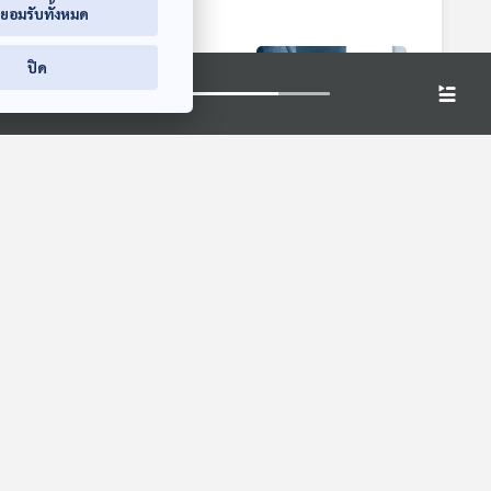
่ยอมรับทั้งหมด
ปิด
0:10
30:10
30:10
นิ้ว
EP. 1088: นกเขาไม่
EP. 1089: กินอาหาร
ขัน สมรรถภาพทาง
ตามสั่ง สั่งกินแบบ
รค
เพศเสื่อม ปัญหาของ
ไหนยังได้สุขภาพที่ดี
โรงหมอ
โรงหมอ
ชายวัย 30+