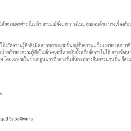
ัยจะแตกต่างกันแล้ว อารมณ์ยังแตกต่างในแต่ละคนด้วย บางเรื่องกับบา
ำให้เกิดความรู้สึกดิ่งมีหลากหลายมากขึ้นอยู่กับความแข็งแรงของสภาพจิ
มน่ากลัวของความรู้สึกในลักษณะนี้หากยับยั้งหรือจัดการไม่ได้ อาจพัฒ
้วย โดยเฉพาะในช่วงฤดูหนาวที่กลางวันสั้นลง กลางคืนยาวนานขึ้น ก็ส่ง
พร
ญชุลี ธีระวงศ์ไพศาล