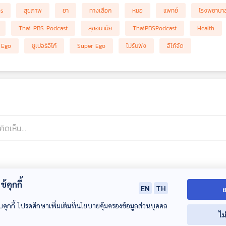
bs
สุขภาพ
ยา
ทางเลือก
หมอ
แพทย์
โรงพยาบา
Thai PBS Podcast
สุขอนามัย
ThaiPBSPodcast
Health
Ego
ซูเปอร์อีโก้
Super Ego
ไม่รับฟัง
อีโก้จัด
้คุกกี้
EN
TH
ย
บคุกกี้ โปรดศึกษาเพิ่มเติมที่นโยบายคุ้มครองข้อมูลส่วนบุคคล
ไม