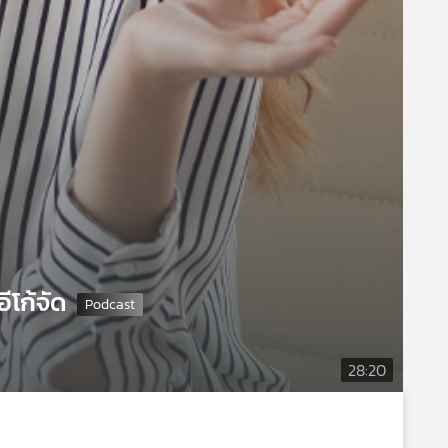
ีโก้จัด
28:20