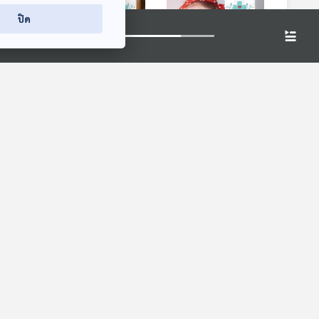
ปิด
8:20
28:20
28:20
ญญาณ
EP. 1092: ปวดเข่า
EP. 1093: ผิว ความ
ละโรค
อาการที่มาจากโรค
ร้อน และครีมกันแดด
เลือกเป็นใช้ถูกดูแลผิว
โรงหมอ
โรงหมอ
ในหน้าร้อน
8:20
28:20
28:20