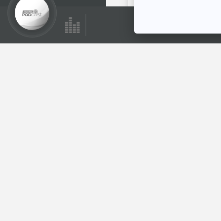
28:20
EP. 1087: อาการนิ้ว
ปุ้มนิ้วตะบอง
สัญญาณเตือนโรค
โรงหมอ
ร้ายจากร่างกาย
ตอนที่เกี่ยวข้อง
28:20