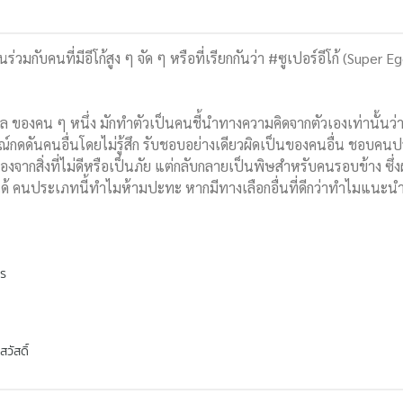
่วมกับคนที่มีอีโก้สูง ๆ จัด ๆ หรือที่เรียกกันว่า #ซูเปอร์อีโก้ (Super 
 ของคน ๆ หนึ่ง มักทำตัวเป็นคนชี้นำทางความคิดจากตัวเองเท่านั้นว่าต้องดี
รณ์กดดันคนอื่นโดยไม่รู้สึก รับชอบอย่างเดียวผิดเป็นของคนอื่น ชอบคน
เองจากสิ่งที่ไม่ดีหรือเป็นภัย แต่กลับกลายเป็นพิษสำหรับคนรอบข้าง
็ได้ คนประเภทนี้ทำไมห้ามปะทะ หากมีทางเลือกอื่นที่ดีกว่าทำไมแนะนำให
พร
วัสดิ์