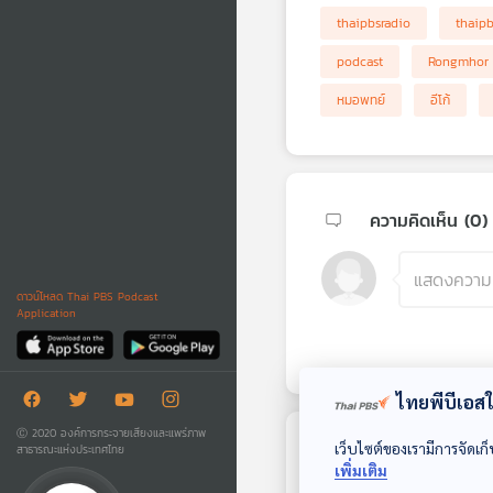
thaipbsradio
thaip
podcast
Rongmhor
หมอพทย์
อีโก้
ความคิดเห็น (
0
)
ดาวน์โหลด Thai PBS Podcast
Application
ไทยพีบีเอสใช
Ⓒ 2020 องค์การกระจายเสียงและแพร่ภาพ
เว็บไซต์ของเรามีการจัดเก็
สาธารณะแห่งประเทศไทย
ตอนถัดไป
เพิ่มเติม