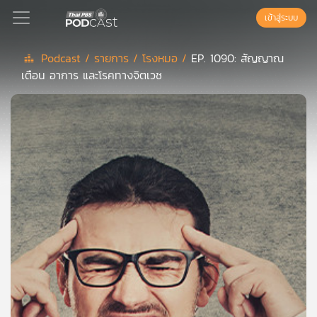
เข้าสู่ระบบ
Podcast /
รายการ /
โรงหมอ /
EP. 1090: สัญญาณ
เตือน อาการ และโรคทางจิตเวช
Podcast
เพล
ย์
ลิ
สต์
แนะนำ
เพล
ย์
ลิ
สต์
ของ