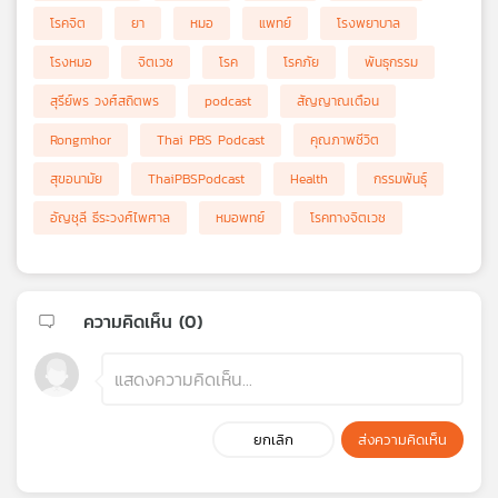
โรคจิต
ยา
หมอ
แพทย์
โรงพยาบาล
โรงหมอ
จิตเวช
โรค
โรคภัย
พันธุกรรม
สุรีย์พร วงศ์สถิตพร
podcast
สัญญาณเตือน
Rongmhor
Thai PBS Podcast
คุณภาพชีวิต
สุขอนามัย
ThaiPBSPodcast
Health
กรรมพันธุ์
อัญชุลี ธีระวงศ์ไพศาล
หมอพทย์
โรคทางจิตเวช
ความคิดเห็น (
0
)
ยกเลิก
ส่งความคิดเห็น