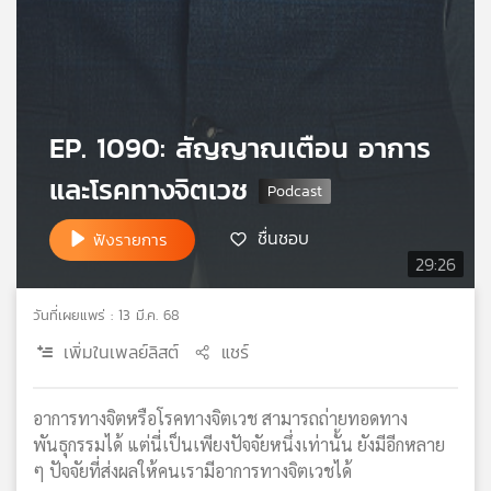
เครือ
ข่าย
วิทยุ
ไทย
พี
EP. 1090: สัญญาณเตือน อาการ
บี
เอส
และโรคทางจิตเวช
ชื่นชอบ
ฟังรายการ
แผนที่
29:26
วิทยุ
เครือ
วันที่เผยแพร่ : 13 มี.ค. 68
ข่าย
เพิ่มในเพลย์ลิสต์
แชร์
อาการทางจิตหรือโรคทางจิตเวช สามารถถ่ายทอดทาง
พันธุกรรมได้ แต่นี่เป็นเพียงปัจจัยหนึ่งเท่านั้น ยังมีอีกหลาย
ๆ ปัจจัยที่ส่งผลให้คนเรามีอาการทางจิตเวชได้