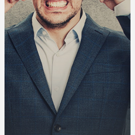
คุณ
เพลง
บทความ
ข่าว
และ
กิจกรรม
เกี่ยว
กับ
เรา