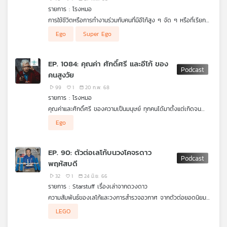
รายการ : โรงหมอ
การใช้ชีวิตหรือการทำงานร่วมกับคนที่มีอีโก้สูง ๆ จัด ๆ หรือที่เรียก
กันว่า #ซูเปอร์อีโก้ (Super Ego) กลายเป็นฝันร้ายในชีวิตอย่างนึง
Ego
Super Ego
โดยที่คน ๆ อาจไม่รู้ตัวในสิ่งที่เขาเป็น
การเป็น ศูนย์กลางจักรวาล ของคน ๆ หนึ่ง มักทำตัวเป็นคนชี้นำทาง
EP. 1084: คุณค่า ศักดิ์ศรี และอีโก้ ของ
ความคิดจากตัวเองเท่านั้นว่าต้องดีที่สุด ถูกที่สุด ใช่ที่สุด ห้ามผิด
คนสูงวัย
เพี้ยน ปิดหูไม่รับฟังคำวิจารณ์ แต่เปิดปากวิจารณ์กดดันคนอื่นโดย
ไม่รู้สึก รับชอบอย่างเดียวผิดเป็นของคนอื่น ชอบคนประจบ ฯลฯ คน
99
1
20 ก.พ. 68
ประเภทนี้อาจมีเบื้องหลังประสบการณ์ชีวิตที่ทำให้เขาต้องปกป้องตัว
รายการ : โรงหมอ
เองจากสิ่งที่ไม่ดีหรือเป็นภัย แต่กลับกลายเป็นพิษสำหรับคนรอบข้าง
คุณค่าและศักดิ์ศรี ของความเป็นมนุษย์ ทุกคนได้มาตั้งแต่เกิดจน
ซึ่งผลของการกระทำก็อาจสะท้อนออกไปในอนาคตที่อาจต้องตายอ
กระทั่งตาย ทุกคนต่างเท่ากันไม่ว่ารวยหรือจน มียศฐาหรือธรรมดา
ย่างโดดเดี่ยวก็ได้ คนประเภทนี้ทำไมห้ามปะทะ หากมีทางเลือกอื่นที่ดี
Ego
สามัญ จะอายุน้อยหรือมากก็เช่นกัน
กว่าทำไมแนะนำให้ไปดีกว่าอยู่ รายการ โรงหมอ เล่าให้ฟังค่ะ
แต่รู้หรือไม่ว่ากลุ่มคนสูงวัยเป็นกลุ่มที่ถูกลดทอนศักดิ์ศรีความเป็น
EP. 90: ตัวต่อเลโก้บนวงโคจรดาว
มนุษย์มากที่สุด โดยเฉพาะผู้ป่วยที่ไม่สามารถดูแลหรือช่วยเหลือตัว
พฤหัสบดี
เองได้ ซึ่งสะท้อนผ่านข่าวเหตุการณ์การทำร้ายร่างกายจากคนใกล้ชิด
หรือคนดูแล อีกหนึ่งเรื่องที่สำคัญสำหรับคนวัยนี้คือ อีโก้ (Ego)
32
1
24 มิ.ย. 66
แน่นอนว่าทุกคนต่างมีอีโก้ในตัวเอง สำหรับคนสูงวัยอยู่อย่างไรให้มี
รายการ : Starstuff เรื่องเล่าจากดวงดาว
ศักดิ์ศรีและมีอีโก้อย่างเหมาะสม รายการ โรงหมอ เล่าให้ฟังค่ะ
ความสัมพันธ์ของเลโก้และวงการสำรวจอวกาศ จากตัวต่อยอดนิยม
สัญชาติเดนมาร์ค สู่หนึ่งในของเล่นที่ถูกส่งขึ้นสู่อวกาศบ่อยครั้งที่สุด
LEGO
และเดินทางไปไกลที่สุดในหน้าประวัติศาสตร์ จุดเริ่มต้นของตัอต่อ
เหล่านี้เข้ามาถึงวงการอวกาศได้อย่างไร เติ้ล - ณัฐนนท์ ดวงสูงเนิน