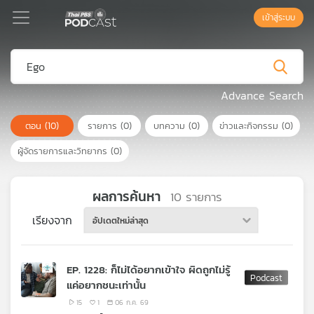
เข้าสู่ระบบ
Podcast
Advance Search
ตอน
(10)
รายการ
(0)
บทความ
(0)
ข่าวและกิจกรรม
(0)
เพล
ย์
ผู้จัดรายการและวิทยากร
(0)
ลิ
สต์
แนะนำ
ผลการค้นหา
10
รายการ
เรียงจาก
อัปเดตใหม่ล่าสุด
เพล
ย์
EP. 1228: ก็ไม่ได้อยากเข้าใจ ผิดถูกไม่รู้
ลิ
แค่อยากชนะเท่านั้น
สต์
ของ
15
1
06 ก.ค. 69