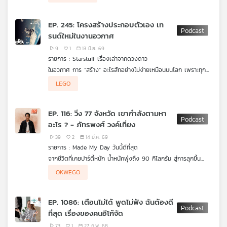
เครือ
ข่าย
EP. 245: โครงสร้างประกอบตัวเอง เท
วิทยุ
รนด์ใหม่ในงานอวกาศ
ไทย
9
1
13 มิ.ย. 69
พี
รายการ : Starstuff เรื่องเล่าจากดวงดาว
บี
ในอวกาศ การ “สร้าง” อะไรสักอย่างไม่ง่ายเหมือนบนโลก เพราะทุก
เอส
น็อต ทุกแผ่น ทุกโครงสร้าง ต้องถูกพับ อัด ยัดเข้าไปในจรวด แล้ว
LEGO
ค่อยกางออกในที่ที่ไม่มีใครเอาประแจขึ้นไปช่วยขันได้ง่าย ๆ แต่ถ้า
โครงสร้างในอวกาศ “ประกอบตัวเอง” ได้ล่ะ
ตอนนี้ชวนคุยเรื่อง Self-Assembling Structures หรือโครงสร้างที่
EP. 116: วิ่ง 77 จังหวัด เขากำลังตามหา
แผนที่
สามารถจัดเรียงและประกอบตัวเองในอวกาศ หนึ่งในแนวคิดที่น่าสนใจ
อะไร ? - ภัทรพงศ์ วงค์เที่ยง
คือ TESSERAE จาก MIT Media Lab ที่ทดลองให้ชิ้นส่วนรูปทรง
วิทยุ
เรขาคณิตลอยเข้าหากัน และประกอบเป็นโครงสร้างขนาดใหญ่ได้เอง
เครือ
39
2
14 มี.ค. 69
คล้ายการต่อ LEGO ที่ไม่ต้องมีมือคน แต่ใช้ฟิสิกส์ แม่เหล็ก รูปทรง
รายการ : Made My Day วันนี้ดีที่สุด
ข่าย
และการออกแบบเป็นคนทำงานแทน
จากชีวิตที่เคยปาร์ตี้หนัก น้ำหนักพุ่งถึง 90 กิโลกรัม สู่การลุกขึ้น
เปลี่ยนแปลงตัวเองด้วย “การวิ่ง”
ภัทร ภัทรพงศ์ วงค์เที่ยง (OKWEGO)เริ่มต้นโปรเจกต์ City Run
OKWEGO
77 จังหวัด วิ่งระยะ 10 กิโลเมตรในทุกจังหวัดของประเทศไทย เพื่อ
จากวันที่เคยปล่อยชีวิตไปกับปาร์ตี้ วันนี้เขาลดน้ำหนักลงได้ 20
สำรวจเมือง ผู้คน และเรื่องราวเล็ก ๆ ระหว่างทางการวิ่งของเขาไม่
กิโลกรัม ด้วยวินัยในการกินและการออกกำลังกาย พร้อมใช้ คอนเทนต์
เมื่อโปรเจกต์จบลง ภัทรยังตั้งใจจัด นิทรรศการภาพถ่ายและรองเท้า
ได้เป็นเพียงการออกกำลังกาย แต่คือการเดินทางเพื่อ เยียวยาหัวใจ
ออนไลน์ ถ่ายทอดความงดงามของเมืองต่าง ๆ ทั่วประเทศ
วิ่ง ที่กรุงเทพฯ
EP. 1086: เตือนไม่ได้ พูดไม่ฟัง ฉันต้องดี
สร้างแรงบันดาลใจ และเชื่อมความสัมพันธ์กับผู้คนในแต่ละชุมชน
เพื่อเก็บบันทึกเส้นทางการวิ่งทั้ง 77 จังหวัด และส่งต่อพลังบวกให้กับ
ที่สุด เรื่องของคนอีโก้จัด
ทุกคนที่กำลังอยากเริ่มต้นเปลี่ยนแปลงตัวเอง
73
1
27 ก.พ. 68