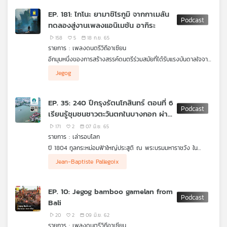
และ ปั๊บ - ชยภัทร อาชีวระงับโรค ชวนย้อนเส้นทางก่อนที่เราจะได้
EP. 181: ไกโนะ ยามาชิโรกูมิ จากกาเมลัน
เห็นโครงการอวกาศต่าง ๆ มาย่อส่วนเป็นตัวต่อให้นักสะสมโดยเฉพาะ
ทดลองสู่งานเพลงแอนิเมชัน อากิระ
แฟนอวกาศได้เก็บเข้าคลังกัน ใน Starstuff เรื่องเล่าจากดวงดาว
ตอนนี้
158
5
18 ก.ย. 65
รายการ : เพลงดนตรีวิถีอาเซียน
อีกมุมหนึ่งของการสร้างสรรค์ดนตรีร่วมสมัยที่ได้รับแรงบันดาลใจจาก
เสียงกาเมลันอินโดนีเซีย กรณีศึกษาซาวนด์แทร็กประกอบภาพยนตร์
.
Jegog
แอนิเมชันไซไฟของญี่ปุ่น “อากิระ” Akira ผลงานที่วงดนตรี ไกโนะ
ไกโนะ ยามาชิโรกูมิเป็นชื่อของกลุ่มศิลปินสมัครเล่นชาวญี่ปุ่นที่มีพื้น
ยามาชิโรกูมิ (Geinoh Yamashirogumi) ได้ร่วมงานกับผู้กำกับคัทสึ
ฐานอาชีพแตกต่างกัน ทั้งแพทย์วิศวะ สถาปนิกมานุษยวิทยา ฯลฯ
.
ฮิโร โอโตโมะเมื่อปี 1988 สร้างงานเพลงที่มีเอกลักษณ์และเสียงที่
รวมตัวกันตั้งแต่ปี 1966 โดยการริเริ่มของโชจิยามาชิโร Shoji
ล่าสุด เมื่อวันที่ 24 มิภุนายน 2565 กลุ่มศิลปินไกโนะ ยามาชิโรกูมิ ได้
EP. 35: 240 ปีกรุงรัตนโกสินทร์ ตอนที่ 6
แปลกหู แปลกใจของผู้ชมอนิเมชั่นจนกลายเป็นงานขึ้นหิ้งของวงการ
Yamashiro ทำงานสตูดิโออัลบั้มที่มีการผสมผสานดนตรีชาติพันธุ์เชิง
รับเชิญจากงานเทศกาลดนตรีบาหลี 2022 (Bali World Culture
เรียนรู้ชุมชนชาวตะวันตกในบางกอก ผ่าน
ชิ้นหนึ่ง จากการผสมผสานดนตรีกาเมลันไม้ไผ่ (Jegog) ดนตรีกาเม
ทดลอง ethnic fusion มาตั้งแต่ปี 1974 ในเครือข่าย JVC จำนวน
Celebration) ให้ร่วมแสดงผลงานเพลงแอนิเมชันอากิระสดๆบนเวทีใน
ลันโลหะ (Gamelan Gong Kebya) เข้ากับซาวนด์ของซินธิไซเซอร์ที่
14 อัลบั้ม มีสไตล์ดนตรีที่หลากหลายตั้งแต่อินโดนีเซีย บัลกาเรีย อัฟ
ชื่อ “AKIRA 2022” โดยมีการไลฟ์สดการแสดงไปทั่วโลก เป็นการ
3 บุคคลสำคัญ
171
2
07 มิ.ย. 65
ถูกปรับแต่งให้มีสเกลเป็นอินโดนีเซีย และการออกแบบสีสันของเสียงที่
ริกา จนกระทั่งเกิดอัลบั้ม RINNE KOHKYOGAKU ที่สร้างความฮือฮา
แสดงที่ยังคงพิสูจน์พลังสร้างสรรค์เหนือกาลเวลาและเหนือพรมแดน
รายการ : เล่ารอบโลก
โอบอุ้มให้อนิเมชั่นเรื่องนี้มีเสน่ห์มาก ได้รางวัล Best Music Award
มากให้แก่ผู้ฟังที่ได้ยินเสียงดนตรีอีเลคทรอนิคส์ที่มีความเป็นกาเมลัน
วัฒนธรรมสังคมเศรษฐกิจการเมืองเสมอมา
ปี 1804 ทูลกระหม่อมฟ้าใหญ่ประสูติ ณ พระบรมมหาราชวัง ใน
ในงานเทศกาลภาพยนตร์ญี่ปุ่นและขึ้นชาร์ตบิลบอร์ดของอเมริกาด้วย
บาหลีอย่างชัดเจน จนเกิดผลสืบเนื่องคือการได้เข้าไปมีบทบาทในการ
ใจกลางของเมืองบางกอก ในขณะที่อีกซีกโลกหนึ่ง เด็กชาย Dan
ทำเพลงประกอบอนิเมชั่นอากิระที่อยู่ในใจผู้ชมมาจนทุกวันนี้
Jean-Baptiste Pallegoix
Beach Bradley ถือกำเนิดในรัฐนิวยอร์ค สหรัฐอเมริกา และในอีก 1
ปีต่อมา 1805 เด็กชาย Jean-Baptiste Pallegoix ก็ถือกำเนิดในอีก
มุมของโลกที่ประเทศฝรั่งเศส
EP. 10: Jegog bamboo gamelan from
.
Bali
21 ปี ผ่านไป ทูลกระหม่อมฟ้าใหญ่ ออกผนวชในรับพระนามฉายา
"วชิรญาณภิกขุ" และไปจำพรรษาที่วัดราชาธิวาสฯ ซึ่งตั้งอยู่ใกล้ๆ กับ
20
2
09 มิ.ย. 62
โบสถ์คอนเซปชั่น ในปี 1829 Jean-Baptiste Pallegoix ได้เดินทาง
รายการ : เพลงดนตรีวิถีอาเซียน