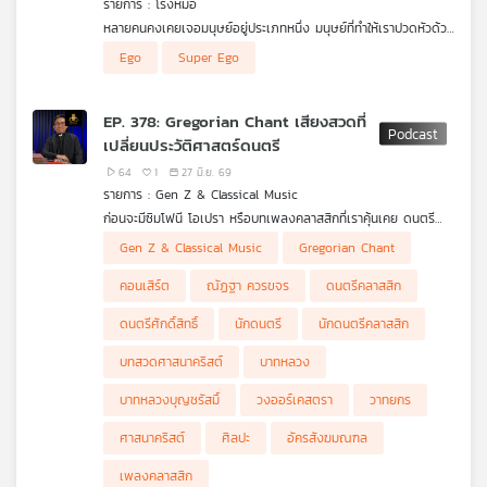
รายการ : โรงหมอ
คุณ
หลายคนคงเคยเจอมนุษย์อยู่ประเภทหนึ่ง มนุษย์ที่ทำให้เราปวดหัวด้วย
สารพัดเหตุผล ไม่ว่าจะเป็นเหตุการณ์อะไรก็มักหยิบยกเอ่ยกล่าวอ้าง
Ego
Super Ego
ถึงสารพัดเหตุผลของตัวเอง (เท่านั้น) เพียงเพื่อต้องการ "ชนะ"
เพลง
โดยไม่สนใจว่าสิ่งที่ทำหรือสิ่งที่พูดถูกหรือผิด ไม่สนใจว่าคน ๆ นั้นจะ
เป็นใคร มาจากไหน ภูมิหลังของมนุษย์ประเภทนี้เกิดจากอะไร สิ่งที่
EP. 378: Gregorian Chant เสียงสวดที่
พวกเขาแสดงออกเพื่ออะไร และหากเราต้องอยู่ในสภาวะแวดล้อมนั้น
เปลี่ยนประวัติศาสตร์ดนตรี
ทำอย่างไร รายการ โรงหมอ เล่าให้ฟังค่ะ
บทความ
64
1
27 มิ.ย. 69
รายการ : Gen Z & Classical Music
ก่อนจะมีซิมโฟนี โอเปรา หรือบทเพลงคลาสสิกที่เราคุ้นเคย ดนตรี
ตะวันตกนั้น เริ่มต้นจากบทสวด
.
Gen Z & Classical Music
Gregorian Chant
ข่าว
GenZ and Classical Music กับ บาทหลวงบุญชรัสมิ์ สุขสว่าง (พ่อ
และ
เดียร์) ผู้จัดการแผนกดนตรีศักดิ์สิทธิ์ อัครสังฆมณฑลกรุงเทพฯ จะ
.
คอนเสิร์ต
ณัฏฐา ควรขจร
ดนตรีคลาสสิก
พาผู้ฟังทำความรู้จักกับ Gregorian Chant บทสวดศาสนาคริสต์ที่ได้
Gregorian Chant มีจุดกำเนิดมาจากไหนและทำไมคนจำนวนมากจึง
กิจกรรม
รับการยกย่องว่าเป็นรากฐานสำคัญของดนตรีตะวันตก
ยังหลงใหลในความงดงามของเสียงสวดเหล่านี้
ดนตรีศักดิ์สิทธิ์
นักดนตรี
นักดนตรีคลาสสิก
บทสวดศาสนาคริสต์
บาทหลวง
เกี่ยว
บาทหลวงบุญชรัสมิ์
วงออร์เคสตรา
วาทยกร
กับ
เรา
ศาสนาคริสต์
ศิลปะ
อัครสังฆมณฑล
เพลงคลาสสิก