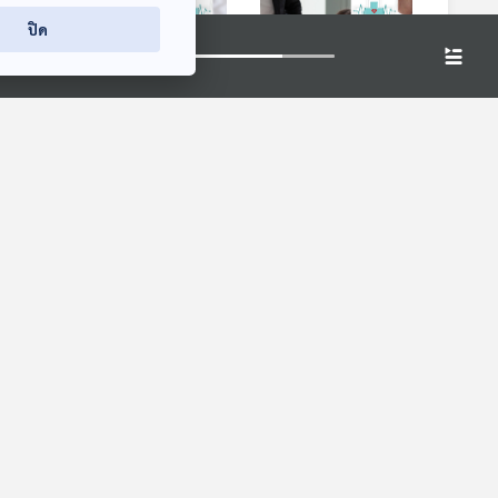
ปิด
8:50
28:50
28:50
่อนแอ
EP. 1085: ข้อเท้า
EP. 1086: เตือนไม่ได้
ลือก
เอียง เท้าแบน ปัญหา
พูดไม่ฟัง ฉันต้องดี
บำรุง
และอาการเจ็บ กับ
ที่สุด เรื่องของคนอีโก้
โรงหมอ
โรงหมอ
การเลือกรองเท้า
จัด
8:50
28:50
28:50