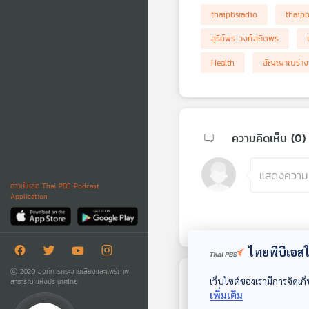
thaipbsradio
thaip
สุรีย์พร วงศ์สถิตพร
Health
สัญญาณร่าง
ความคิดเห็น (
0
)
ดาวน์โหลด Thai PBS Podcast
Application
ไทยพีบีเอสใช
Ⓒ 2020 องค์การกระจายเสียงและแพร่ภาพ
เว็บไซต์ของเรามีการจัดเก็
สาธารณะแห่งประเทศไทย
ตอนถัดไป
เพิ่มเติม