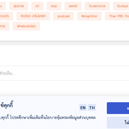
bs
สุขภาพ
ยา
หมอ
แพทย์
โรงพยาบาล
โรงหมอ
ปวดหัว
กิตติยา ศรีเลิศฟ้า
podcast
Rongmhor
Thai PBS Po
กาย
พักผ่อนไม่พอ
้คุกกี้
EN
TH
ย
บคุกกี้ โปรดศึกษาเพิ่มเติมที่นโยบายคุ้มครองข้อมูลส่วนบุคคล
ไม