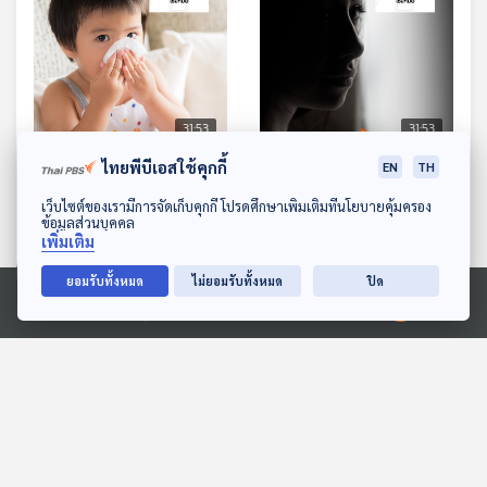
31:53
31:53
ไทยพีบีเอสใช้คุกกี้
EN
TH
EP. 1081: โรคจมูกอักเสบ
EP. 1082: ทำอย่างไรเมื่อฉัน
ภูมิแพ้ เรื่องที่พ่อแม่อย่า
รู้สึกดิ่ง นอยด์กับสิ่งที่เจอ
ดาวน์โหลด Thai PBS Podcast Application
เว็บไซต์ของเรามีการจัดเก็บคุกกี้ โปรดศึกษาเพิ่มเติมที่นโยบายคุ้มครอง
พลาด
หรือเป็นอยู่
ข้อมูลส่วนบุคคล
โรงหมอ
โรงหมอ
เพิ่มเติม
ยอมรับทั้งหมด
ไม่ยอมรับทั้งหมด
ปิด
ตอนที่เกี่ยวข้อง
Ⓒ 2020 องค์การกระจายเสียงและแพร่ภาพสาธารณะแห่งประเทศไทย