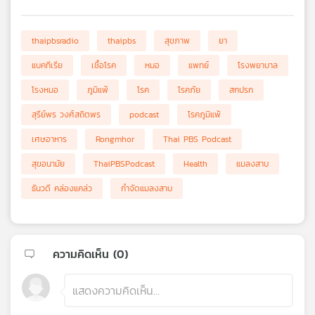
thaipbsradio
thaipbs
สุขภาพ
ยา
แบคทีเรีย
เชื้อโรค
หมอ
แพทย์
โรงพยาบาล
โรงหมอ
ภูมิแพ้
โรค
โรคภัย
สกปรก
สุรีย์พร วงศ์สถิตพร
podcast
โรคภูมิแพ้
เศษอาหาร
Rongmhor
Thai PBS Podcast
สุขอนามัย
ThaiPBSPodcast
Health
แมลงสาบ
ธันวดี คล่องแคล่ว
กำจัดแมลงสาบ
ความคิดเห็น (
0
)