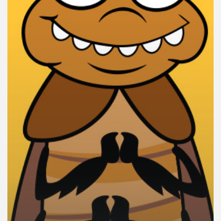
คุณ
เพลง
บทความ
ข่าว
และ
กิจกรรม
เกี่ยว
กับ
เรา