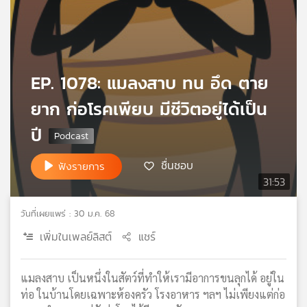
เครือ
ข่าย
วิทยุ
ไทย
พี
EP. 1078: แมลงสาบ ทน อึด ตาย
บี
ยาก ก่อโรคเพียบ มีชีวิตอยู่ได้เป็น
เอส
ปี
แผนที่
ชื่นชอบ
ฟังรายการ
วิทยุ
31:53
เครือ
ข่าย
วันที่เผยแพร่ : 30 ม.ค. 68
เพิ่มในเพลย์ลิสต์
แชร์
แมลงสาบ เป็นหนึ่งในสัตว์ที่ทำให้เรามีอาการขนลุกได้ อยู่ใน
ท่อ ในบ้านโดยเฉพาะห้องครัว โรงอาหาร ฯลฯ ไม่เพียงแต่ก่อ