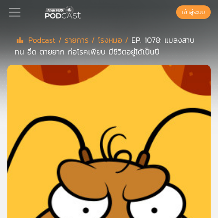
เข้าสู่ระบบ
Podcast /
รายการ /
โรงหมอ /
EP. 1078: แมลงสาบ
ทน อึด ตายยาก ก่อโรคเพียบ มีชีวิตอยู่ได้เป็นปี
Podcast
เพล
ย์
ลิ
สต์
แนะนำ
เพล
ย์
ลิ
สต์
ของ