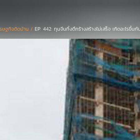
รษฐกิจติดบ้าน /
EP. 442: ทุนจีนทิ้งตึกร้างสร้างไม่เสร็จ เกิดอะไรขึ้นกั