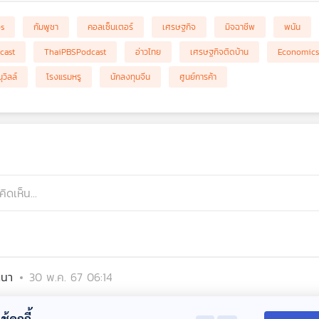
bs
กัมพูชา
คอลเซ็นเตอร์
เศรษฐกิจ
มิจฉาชีพ
พนัน
cast
ThaiPBSPodcast
อ่าวไทย
เศรษฐกิจติดบ้าน
Economics
ุวิลล์
โรงแรมหรู
นักลงทุนจีน
ศูนย์การค้า
ตนา
30 พ.ค. 67 06:14
้คุกกี้