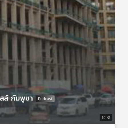
ิลล์ กัมพูชา
14:31