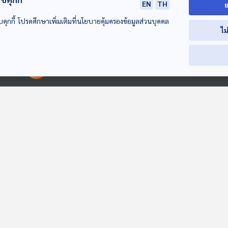
EN
TH
ย
บคุกกี้ โปรดศึกษาเพิ่มเติมที่นโยบายคุ้มครองข้อมูลส่วนบุคคล
ไม
00:00:00
00:00:00
14:31
14:31
EP. 444: เอนเทอร์เท
EP. 445: หนี้บ้าน ทำ
EP. 446: ขึ้นค่
นเมนต์คอมเพล็กซ์
อย่างไรให้ดอกเบี้ยลด
400 บาท แก้ป
สถานบันเทิงครบ
ปลดหนี้ได้เร็ว
ปากท้องได้จริง
เศรษฐกิจติดบ้าน
เศรษฐกิจติดบ้าน
เศรษฐกิจติดบ้าน
วงจร ไทยพร้อมแล้ว
หรือยัง