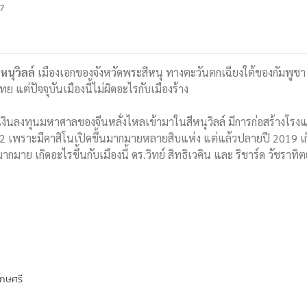
7
หนุวิลล์
เมืองเอกของจังหวัดพระสีหนุ ทางตะวันตกเฉียงใต้ของกัมพูชา เ
 แต่ปัจจุบันเมืองนี้ไม่ผิดอะไรกับเมืองร้าง
งินลงทุนมหาศาลของจีนหลั่งไหลเข้ามาในสีหนุวิลล์ มีการก่อสร้างโรงแร
่ 2 เพราะมีคาสิโนเปิดขึ้นมากมายหลายสิบแห่ง แต่แล้วปลายปี 2019 เ
้มากมาย เกิดอะไรขึ้นกับเมืองนี้ ดร.วิทย์ สิทธิเวคิน และ ริชาร์ด วัชราทิ
เกษศรี