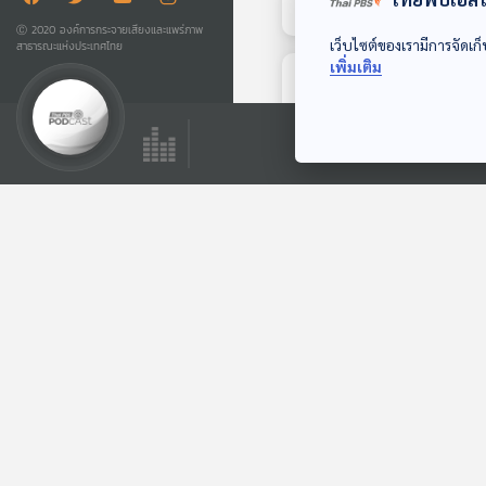
Ⓒ 2020 องค์การกระจายเสียงและแพร่ภาพ
เว็บไซต์ของเรามีการจัดเก็
สาธารณะแห่งประเทศไทย
เพิ่มเติม
ตอนถัดไป
14:31
EP. 443: รัฐ
สวัสดิการ โอกาสและ
ความท้ายของระบบ
เศรษฐกิจติดบ้าน
เศรษฐกิจไทย
ตอนที่เกี่ยวข้อง