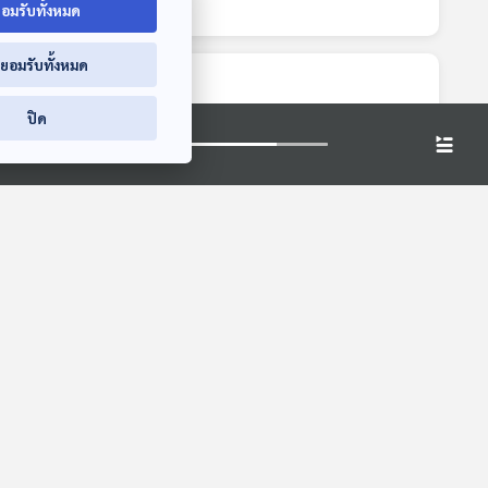
อมรับทั้งหมด
่ยอมรับทั้งหมด
ปิด
14:31
14:31
14:31
าแรง
EP. 447: ครอบครอง
EP. 448: ธุรกิจ
ัญหา
ปรปักษ์ เรื่องต้องรู้
ครอบครัว วางกติกา
หรือ
ก่อนเสียที่ดินแบบไม่รู้
กับคนในบ้างอย่างไร
เศรษฐกิจติดบ้าน
เศรษฐกิจติดบ้าน
ตัว
ไม่ให้เกิดความร้าว
ฉาน