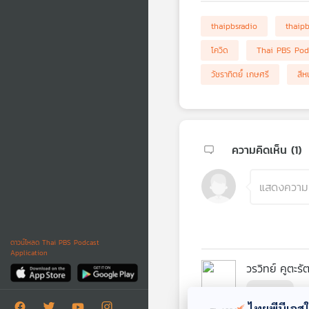
thaipbsradio
thaip
โควิด
Thai PBS Pod
วัชราทิตย์์ เกษศรี
สีหน
ความคิดเห็น (
1
)
ดาวน์โหลด Thai PBS Podcast
Application
วรวิทย์ คูตะรั
ไป 99
ไทยพีบีเอสใช