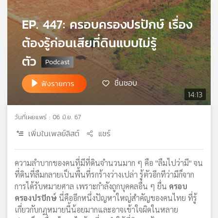
เครือ
EP. 447: ครอบครองปรปักษ์ เรื่อง
ข่าย
วิทยุ
ต้องรู้ก่อนเสียที่ดินแบบไม่รู้
ไทย
พี
ตัว
บี
เอส
ชื่นชอบ
ฟังรายการ
14:13
แผนที่
วันที่เผยแพร่ : 06 มิ.ย. 67
วิทยุ
เพิ่มในเพลย์ลิสต์
แชร์
เครือ
ข่าย
ความลำบากของคนที่มีที่ดินจำนวนมาก ๆ คือ "ลืมไปว่ามี" จน
ที่ดินที่ลืมกลายเป็นพื้นที่รกร้างว่างเปล่า รู้ตัวอีกทีว่ามีก็จาก
การได้รับหมายศาล เพราะกำลังถูกบุคคลอื่น ๆ ยื่น
ครอบ
ครองปรปักษ์
นี่คืออีกหนึ่งปัญหาใหญ่สำคัญของคนไทย ที่รู้
เกี่ยวกับกฏหมายนี้น้อยมากและอาจเข้าใจผิดในหลาย