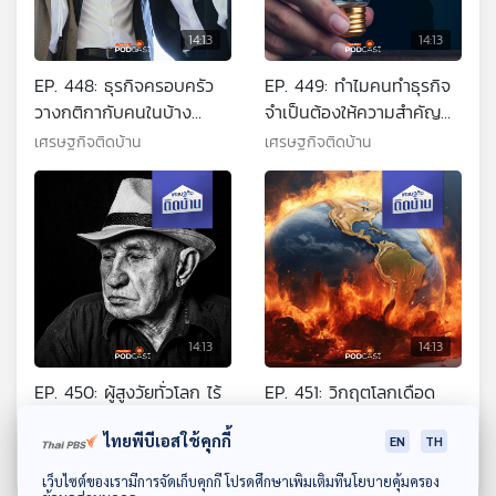
14:13
14:13
EP. 448: ธุรกิจครอบครัว
EP. 449: ทำไมคนทำธุรกิจ
วางกติกากับคนในบ้าง
จำเป็นต้องให้ความสำคัญ
อย่างไรไม่ให้เกิดความร้าว
กับทรัพย์สินทางปัญญา
เศรษฐกิจติดบ้าน
เศรษฐกิจติดบ้าน
ฉาน
14:13
14:13
EP. 450: ผู้สูงวัยทั่วโลก ไร้
EP. 451: วิกฤตโลกเดือด
เงินออมไม่พร้อมเกษียณ !!
กระทบเด็กสะเทือนการศึกษา
ไทยพีบีเอสใช้คุกกี้
ทั่วโลก
EN
TH
เศรษฐกิจติดบ้าน
เศรษฐกิจติดบ้าน
ดาวน์โหลด Thai PBS Podcast Application
เว็บไซต์ของเรามีการจัดเก็บคุกกี้ โปรดศึกษาเพิ่มเติมที่นโยบายคุ้มครอง