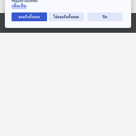
ข้อมูลส่วนบุคคล
เพิ่มเติม
ตอนที่เกี่ยวข้อง
ยอมรับทั้งหมด
ไม่ยอมรับทั้งหมด
ปิด
Ⓒ 2020 องค์การกระจายเสียงและแพร่ภาพสาธารณะแห่งประเทศไทย
14:13
14:13
EP. 131: "Save ทับลาน"
EP. 14: ไซโคลนใกล้
เพื่อใคร "ชาวบ้าน - ป่าไม้ -
เส้นศูนย์สูตร กับ สภาวะโลก
นายทุน" ?
เดือด
ตอบโจทย์
ตอบโจทย์