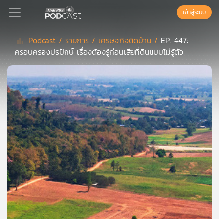
เข้าสู่ระบบ
Podcast /
รายการ /
เศรษฐกิจติดบ้าน /
EP. 447:
ครอบครองปรปักษ์ เรื่องต้องรู้ก่อนเสียที่ดินแบบไม่รู้ตัว
Podcast
เพล
ย์
ลิ
สต์
แนะนำ
เพล
ย์
ลิ
สต์
ของ