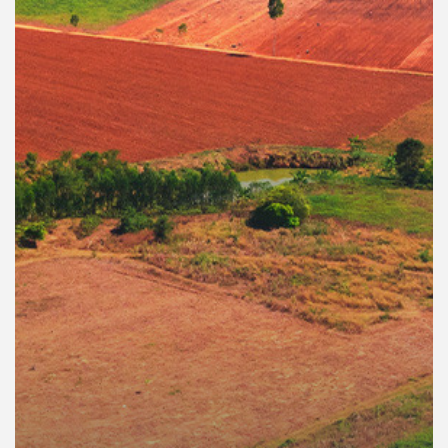
คุณ
เพลง
บทความ
ข่าว
และ
กิจกรรม
เกี่ยว
กับ
เรา