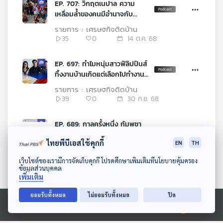
EP. 707: วิกฤตเนปาล ความ
เหลื่อมล้ำของคนมีอำนาจกับ
ประชาชน
รายการ : เศรษฐกิจติดบ้าน
35
0
14 ต.ค. 68
EP. 697: ทำไมหนุ่มสาวฟิลิปปินส์
ทิ้งงานบ้านเกิดแต่เลือกไปทำงาน
ต่างแดน
รายการ : เศรษฐกิจติดบ้าน
39
0
30 ก.ย. 68
EP. 689: กาลครั้งหนึ่ง กัมพูชา
เคยเจริญกว่าไทย ?
ไทยพีบีเอสใช้คุกกี้
EN
TH
รายการ : เศรษฐกิจติดบ้าน
70
0
16 ก.ย. 68
ดาวน์โหลด Thai PBS Podcast Application
เว็บไซต์ของเรามีการจัดเก็บคุกกี้ โปรดศึกษาเพิ่มเติมที่นโยบายคุ้มครอง
ข้อมูลส่วนบุคคล
เพิ่มเติม
EP. 684: ธุรกิจเช่าคนข้างกายใน
ญี่ปุ่น เป็นโอกาสใหม่หรือ
ยอมรับทั้งหมด
ไม่ยอมรับทั้งหมด
ปิด
สัญญาณอันตรายทางสังคม
รายการ : เศรษฐกิจติดบ้าน
Ⓒ 2020 องค์การกระจายเสียงและแพร่ภาพสาธารณะแห่งประเทศไทย
231
2
08 ก.ย. 68