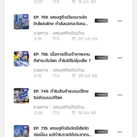
29
0
15 ม.ค. 69
คุณ
EP. 759: เศรษฐกิจเวียดนามโต
ใกล้แซงไทย กำลังบอกอะไรคน
เพลง
ไทยบ้าง ?
รายการ : เศรษฐกิจติดบ้าน
18
0
07 ม.ค. 69
บทความ
EP. 756: เมื่อการเป็นเจ้าภาพงาน
กีฬาระดับโลก ทำไมได้ไม่คุ้มเสีย ?
รายการ : เศรษฐกิจติดบ้าน
ข่าว
18
0
30 ธ.ค. 68
และ
กิจกรรม
EP. 749: ทำไมสินค้าแบรนด์ไทย
ไม่เกิดบนเวทีโลก
รายการ : เศรษฐกิจติดบ้าน
เกี่ยว
26
0
18 ธ.ค. 68
กับ
เรา
EP. 735: เศรษฐกิจอินโดนีเซียโต
ต่อเนื่อง แต่ทำไมรายได้ประชากร