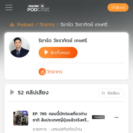
เข้าสู่ระบบ
Podcast /
วิทยากร /
ริชาร์ต วัชราทิตย์ เกษศรี
Podcast
ริชาร์ต วัชราทิตย์ เกษศรี
ฟังทั้งหมด
เพล
ย์
ลิ
วิทยากร
สต์
แนะนำ
52 คลิปเสียง
จัดเรียง
เพล
ย์
EP. 765: ตอนนี้นักท่องเที่ยวต่าง
ลิ
ชาติ ล้นประเทศญี่ปุ่นแล้วจริงหรือ
สต์
?
ของ
รายการ : เศรษฐกิจติดบ้าน