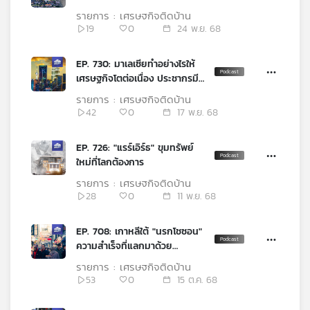
ไม่โตตาม
เครือ
รายการ : เศรษฐกิจติดบ้าน
19
0
24 พ.ย. 68
ข่าย
วิทยุ
ไทย
EP. 730: มาเลเซียทำอย่างไรให้
พี
เศรษฐกิจโตต่อเนื่อง ประชากรมี
บี
รายได้เพิ่ม
รายการ : เศรษฐกิจติดบ้าน
เอส
42
0
17 พ.ย. 68
EP. 726: "แรร์เอิร์ธ" ขุมทรัพย์
แผนที่
ใหม่ที่โลกต้องการ
วิทยุ
รายการ : เศรษฐกิจติดบ้าน
เครือ
28
0
11 พ.ย. 68
ข่าย
EP. 708: เกาหลีใต้ "นรกโชซอน"
ความสำเร็จที่แลกมาด้วย
ความเครียด
รายการ : เศรษฐกิจติดบ้าน
53
0
15 ต.ค. 68