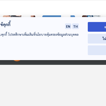
้คุกกี้
EN
TH
ย
บคุกกี้ โปรดศึกษาเพิ่มเติมที่นโยบายคุ้มครองข้อมูลส่วนบุคคล
ไม
26:16
26:16
2
นักเรียนจีนในญี่ปุ่น
สเปนจับโจรขโมย
เก็บตกบรรยาก
00:00:00
00:00:00
ถูกหลอกให้จัดฉาก
เก้าอี้กว่า 1,000 ตัว
ประชุมสุดยอด
เรียกเงินค่าไถ่จากพ่อ
ใน 2 เดือน
อาเซียน 2025
หน้าต่างโลก
หน้าต่างโลก
หน้าต่างโลก
แม่