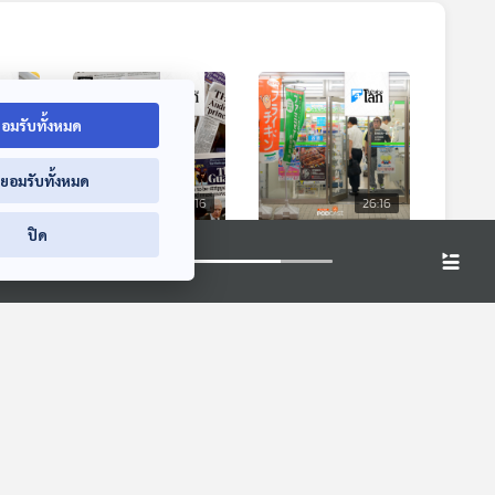
อมรับทั้งหมด
่ยอมรับทั้งหมด
6:16
26:16
26:16
ปิด
าศ
ราชสำนักอังกฤษถอด
ส่องเทรนด์มาแรง
ยศเจ้าชายแอนดรูว์
ท่องเที่ยว "ร้าน
พัวพันกรณีละเมิด
สะดวกซื้อ" ในญี่ปุ่น
หน้าต่างโลก
หน้าต่างโลก
หญิง