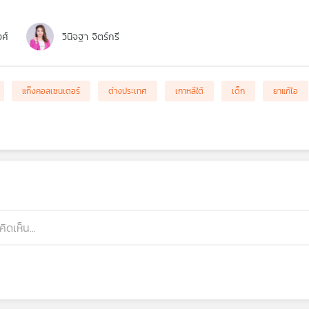
งศ์
วินิจฐา จิตร์กรี
แก๊งคอลเซนเตอร์
ต่างประเทศ
เกาหลีใต้
เด็ก
ยาแก้ไอ