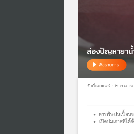
ส่องปัญหายาน้ำ
ฟังรายการ
วันที่เผยแพร่ : 15 ต.ค. 6
สารพิษปนเปื้อนจ
เปิดปมเกาหลีใต้