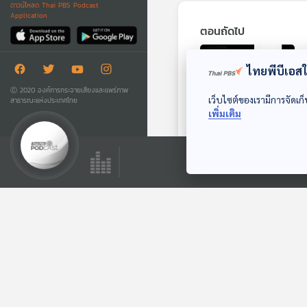
ดาวน์โหลด Thai PBS Podcast
Application
ตอนถัดไป
ไทยพีบีเอสใช
Ⓒ 2020 องค์การกระจายเสียงและแพร่ภาพ
เว็บไซต์ของเรามีการจัดเก็
สาธารณะแห่งประเทศไทย
เพิ่มเติม
26:16
ไซปรัสเร่งวางแผนคุม
กำเนิด "แมวจร" ทะลุ
ล้านตัว
หน้าต่างโลก
ตอนที่เกี่ยวข้อง