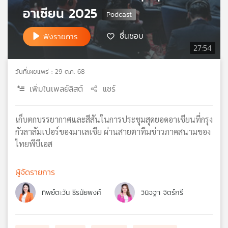
อาเซียน 2025
เครือ
ข่าย
วิทยุ
ชื่นชอบ
ฟังรายการ
ไทย
27:54
พี
บี
วันที่เผยแพร่ : 29 ต.ค. 68
เอส
เพิ่มในเพลย์ลิสต์
แชร์
แผนที่
เก็บตกบรรยากาศและสีสันในการประชุมสุดยอดอาเซียนที่กรุง
วิทยุ
กัวลาลัมเปอร์ของมาเลเซีย ผ่านสายตาทีมข่าวภาคสนามของ
เครือ
ไทยพีบีเอส
ข่าย
ผู้จัดรายการ
ทิพย์ตะวัน ธีรนัยพงศ์
วินิจฐา จิตร์กรี