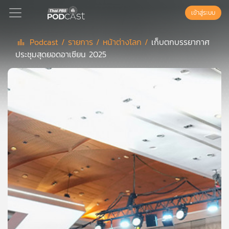
เข้าสู่ระบบ
Podcast /
รายการ /
หน้าต่างโลก /
เก็บตกบรรยากาศ
ประชุมสุดยอดอาเซียน 2025
Podcast
เพล
ย์
ลิ
สต์
แนะนำ
เพล
ย์
ลิ
สต์
ของ