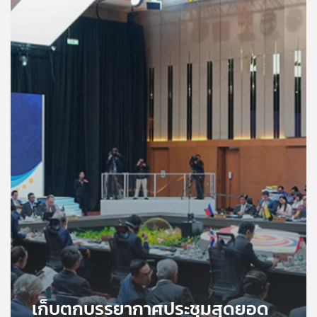
คุณ
เพลง
บทความ
ข่าว
และ
กิจกรรม
เกี่ยว
กับ
เรา
เก็บตกบรรยากาศประชุมสุดยอด