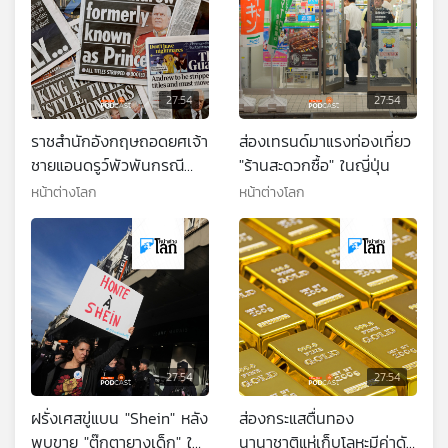
27:54
27:54
ราชสำนักอังกฤษถอดยศเจ้า
ส่องเทรนด์มาแรงท่องเที่ยว
ชายแอนดรูว์พัวพันกรณี
"ร้านสะดวกซื้อ" ในญี่ปุ่น
ละเมิดหญิง
หน้าต่างโลก
หน้าต่างโลก
27:54
27:54
ฝรั่งเศสขู่แบน "Shein" หลัง
ส่องกระแสตื่นทอง
พบขาย "ตุ๊กตายางเด็ก" ใน
นานาชาติแห่เก็บโลหะมีค่าดัน