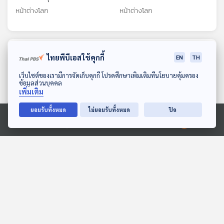
ออนไลน์
ราคาพุ่ง
หน้าต่างโลก
หน้าต่างโลก
ตอนที่เกี่ยวข้อง
ไทยพีบีเอสใช้คุกกี้
EN
TH
ดาวน์โหลด Thai PBS Podcast Application
เว็บไซต์ของเรามีการจัดเก็บคุกกี้ โปรดศึกษาเพิ่มเติมที่นโยบายคุ้มครอง
ข้อมูลส่วนบุคคล
เพิ่มเติม
ยอมรับทั้งหมด
ไม่ยอมรับทั้งหมด
ปิด
Ⓒ 2020 องค์การกระจายเสียงและแพร่ภาพสาธารณะแห่งประเทศไทย
27:54
27:54
EP. 13: Iran2 อินไซด์อิหร่าน
วิกฤตหมีในญี่ปุ่นจุดกระแส
บาตรปิดแต่ใจเปิดกับเรื่อง
นิยมกินเนื้อหมี
ราวล้ำเลิศท้องถิ่นเปอร์เซีย
Beyond Chronicles
หน้าต่างโลก