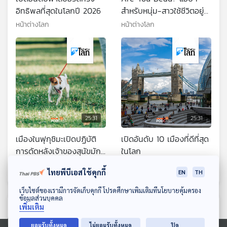
อิทธิพลที่สุดในโลกปี 2026
สำหรับหนุ่ม-สาวใช้ชีวิตอยู่
คนเดียว
หน้าต่างโลก
หน้าต่างโลก
25:31
25:31
เมืองในฟุกุชิมะเปิดปฏิบัติ
เปิดอันดับ 10 เมืองที่ดีที่สุด
การดัดหลังเจ้าของสุนัขมัก
ในโลก
ง่าย ไม่เก็บมูลสัตว์
หน้าต่างโลก
หน้าต่างโลก
ไทยพีบีเอสใช้คุกกี้
EN
TH
ดาวน์โหลด Thai PBS Podcast Application
เว็บไซต์ของเรามีการจัดเก็บคุกกี้ โปรดศึกษาเพิ่มเติมที่นโยบายคุ้มครอง
ข้อมูลส่วนบุคคล
ตอนที่เกี่ยวข้อง
เพิ่มเติม
ยอมรับทั้งหมด
ไม่ยอมรับทั้งหมด
ปิด