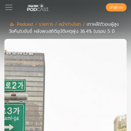
เข้าสู่ระบบ
Podcast /
รายการ /
หน้าต่างโลก /
เกาหลีใต้วอนผู้สูง
วัยคืนใบขับขี่ หลังพบสถิติอุบัติเหตุพุ่ง 36.4% ในรอบ 5 ปี
Podcast
เพล
ย์
ลิ
สต์
แนะนำ
เพล
ย์
ลิ
สต์
ของ