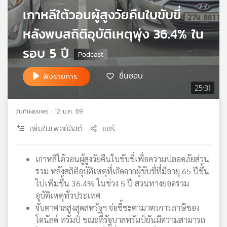
เกาหลีใต้วอนผู้สูงวัยคืนใบขับขี่
เครือ
ข่าย
หลังพบสถิติอุบัติเหตุพุ่ง 36.4% ใน
วิทยุ
ไทย
รอบ 5 ปี
พี
บี
ชื่นชอบ
ฟังรายการ
เอส
25:31
วันที่เผยแพร่ : 12 ม.ค. 69
แผนที่
วิทยุ
เพิ่มในเพลย์ลิสต์
แชร์
เครือ
ข่าย
เกาหลีใต้วอนผู้สูงวัยคืนใบขับขี่เพื่อความปลอดภัยส่วน
รวม หลังสถิติอุบัติเหตุที่เกิดจากผู้ขับขี่ที่มีอายุ 65 ปีขึ้น
ไปเพิ่มขึ้น 36.4% ในช่วง 5 ปี สวนทางยอดรวม
อุบัติเหตุทั่วประเทศ
จับตาศาลสูงสุดสหรัฐฯ จ่อชี้ชะตามาตรการภาษีของ
โดนัลด์ ทรัมป์ ขณะที่รัฐบาลทรัมป์ยันมีความสามารถ