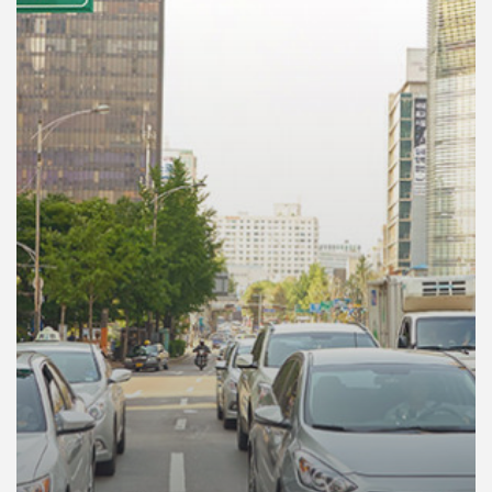
คุณ
เพลง
บทความ
ข่าว
และ
กิจกรรม
เกี่ยว
กับ
เรา