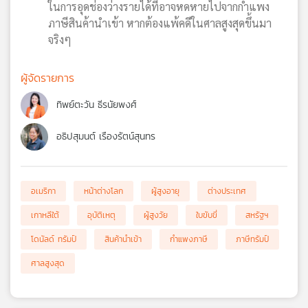
ในการอุดช่องว่างรายได้ที่อาจหดหายไปจากกำแพง
ภาษีสินค้านำเข้า หากต้องแพ้คดีในศาลสูงสุดขึ้นมา
จริงๆ
ผู้จัดรายการ
ทิพย์ตะวัน ธีรนัยพงศ์
อธิปสุมนต์ เรืองรัตน์สุนทร
อเมริกา
หน้าต่างโลก
ผู้สูงอายุ
ต่างประเทศ
เกาหลีใต้
อุบัติเหตุ
ผู้สูงวัย
ใบขับขี่
สหรัฐฯ
โดนัลด์ ทรัมป์
สินค้านำเข้า
กำแพงภาษี
ภาษีทรัมป์
ศาลสูงสุด