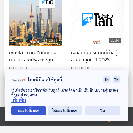
26:34
26:34
เซี่ยงไฮ้-เกาหลีใต้นักท่อง
เผยอันดับประเทศที่น่าอยู่
เที่ยวต่างชาติพุ่งกระฉูด
อาศัยที่สุดในปี 2026
หน้าต่างโลก
หน้าต่างโลก
ไทยพีบีเอสใช้คุกกี้
EN
TH
ดาวน์โหลด Thai PBS Podcast Application
เว็บไซต์ของเรามีการจัดเก็บคุกกี้ โปรดศึกษาเพิ่มเติมที่นโยบายคุ้มครอง
ตอนที่เกี่ยวข้อง
ข้อมูลส่วนบุคคล
เพิ่มเติม
ยอมรับทั้งหมด
ไม่ยอมรับทั้งหมด
ปิด
Ⓒ 2020 องค์การกระจายเสียงและแพร่ภาพสาธารณะแห่งประเทศไทย