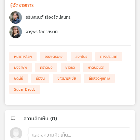
ผู้จัดรายการ
อธิปสุมนต์ เรืองรัตน์สุนทร
จารุพร โอภาสรัตน์
หน้าต่างโลก
ออสเตรเลีย
สิงคโปร์
ต่างประเทศ
มิจฉาชีพ
กราดยิง
ชาวยิว
หาดบอนได
ซิดนีย์
มือปืน
ชาวมาเลเซีย
ล่อลวงผู้หญิง
Sugar Daddy
ความคิดเห็น (
0
)