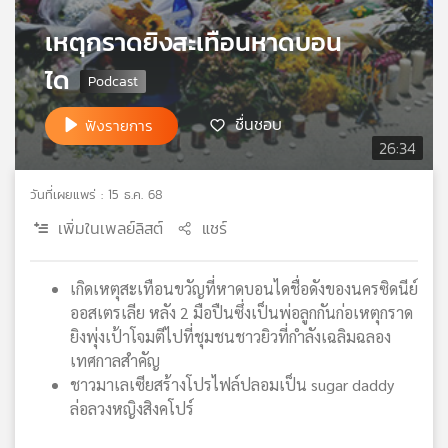
เครือ
เหตุกราดยิงสะเทือนหาดบอน
ข่าย
วิทยุ
ได
ไทย
พี
ชื่นชอบ
ฟังรายการ
บี
26:34
เอส
วันที่เผยแพร่ : 15 ธ.ค. 68
เพิ่มในเพลย์ลิสต์
แชร์
แผนที่
วิทยุ
เครือ
เกิดเหตุสะเทือนขวัญที่หาดบอนไดชื่อดังของนครซิดนีย์​
ข่าย
ออสเตรเลีย หลัง 2 มือปืนซึ่งเป็นพ่อลูกกันก่อเหตุกราด
ยิงพุ่งเป้าโจมตีไปที่ชุมชนชาวยิวที่กำลังเฉลิมฉลอง
เทศกาลสำคัญ
ชาวมาเลเซียสร้างโปรไฟล์ปลอมเป็น sugar daddy
ล่อลวงหญิงสิงคโปร์