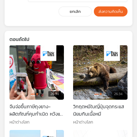
ยกเลิก
ส่งความคิดเห็น
ตอนถัดไป
26:34
26:34
จีนจ่อขึ้นภาษีถุงยาง-
วิกฤตหมีในญี่ปุ่นจุดกระแส
ผลิตภัณฑ์คุมกำเนิด หวังแก้
นิยมกินเนื้อหมี
วิกฤตจำนวนประชากร
หน้าต่างโลก
หน้าต่างโลก