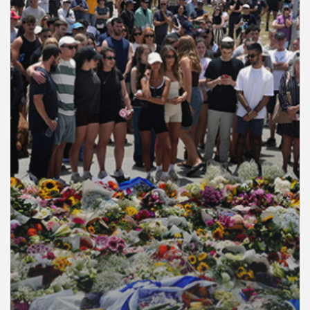
คุณ
เพลง
บทความ
ข่าว
และ
กิจกรรม
เกี่ยว
กับ
เรา