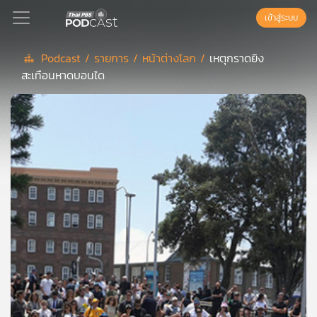
เข้าสู่ระบบ
Podcast /
รายการ /
หน้าต่างโลก /
เหตุกราดยิง
สะเทือนหาดบอนได
Podcast
เพล
ย์
ลิ
สต์
แนะนำ
เพล
ย์
ลิ
สต์
ของ